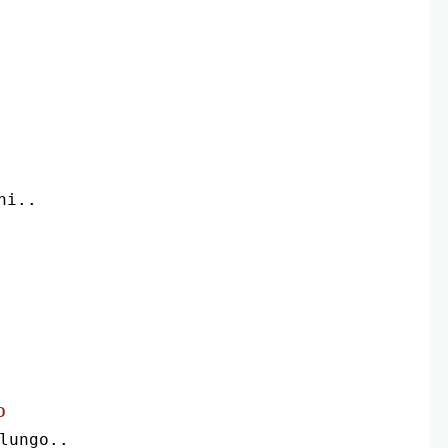
hi..
D
lungo..