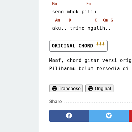
Bm
Em
 seng mbok pilih..
Am
D
C
Cm
G
 aku.. trimo ngalih..
ORIGINAL CHORD 
Maaf, chord gitar versi orig
Pilihanmu belum tersedia di 
Transpose
Original
Share