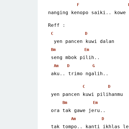
F
nanging kenopo saiki.. kowe 
Reff :
C
D
  yen pancen kuwi dalan
Bm
Em
 seng mbok pilih..
Am
D
G
 aku.. trimo ngalih..
C
D
 yen pancen kuwi pilihanmu
Bm
Em
 ora tak gawe jeru..
Am
D
 tak tompo.. kanti ikhlas l