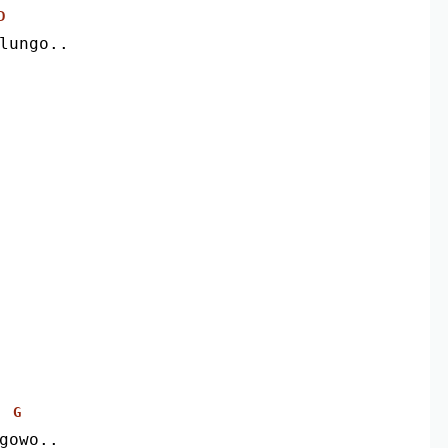
D
lungo..
G
egowo..