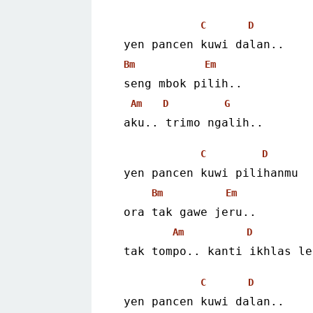
C
D
 yen pancen kuwi dalan..
Bm
Em
 seng mbok pilih..
Am
D
G
 aku.. trimo ngalih..
C
D
 yen pancen kuwi pilihanmu
Bm
Em
 ora tak gawe jeru..
Am
D
 tak tompo.. kanti ikhlas l
C
D
 yen pancen kuwi dalan..