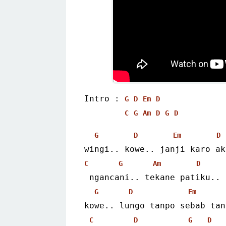
Intro : 
G
D
Em
D
C
G
Am
D
G
D
G
D
Em
D
wingi.. kowe.. janji karo ak
C
G
Am
D
 ngancani.. tekane patiku..
G
D
Em
kowe.. lungo tanpo sebab tan
C
D
G
D