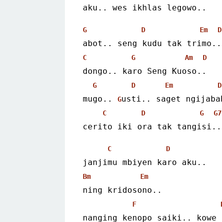
aku.. wes ikhlas legowo..
G
D
Em
D
abot.. seng kudu tak trimo..
C
G
Am
D
dongo.. karo Seng Kuoso..
G
D
Em
D
mugo.. 
usti.. saget ngijaba
G
C
D
G
G7
cerito iki ora tak tangisi..
C
D
janjimu mbiyen karo aku..
Bm
Em
ning kridosono..
F
nanging kenopo saiki.. kowe 