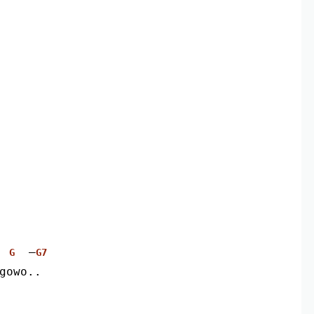
  –
G
G7
egowo..