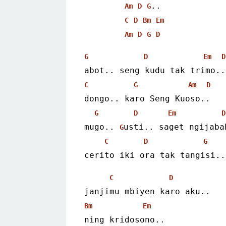
..
Am
D
G
C
D
Bm
Em
Am
D
G
D
G
D
Em
D
abot.. seng kudu tak trimo..
C
G
Am
D
dongo.. karo Seng Kuoso..
G
D
Em
D
mugo.. 
usti.. saget ngijaba
G
C
D
G
cerito iki ora tak tangisi..
C
D
janjimu mbiyen karo aku..
Bm
Em
ning kridosono..