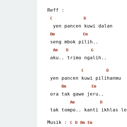
Reff :
C
D
  yen pancen kuwi dalan
Bm
Em
 seng mbok pilih..
Am
D
G
 aku.. trimo ngalih..
C
D
 yen pancen kuwi pilihanmu
Bm
Em
 ora tak gawe jeru..
Am
D
 tak tompo.. kanti ikhlas l
Musik : 
C
D
Bm
Em