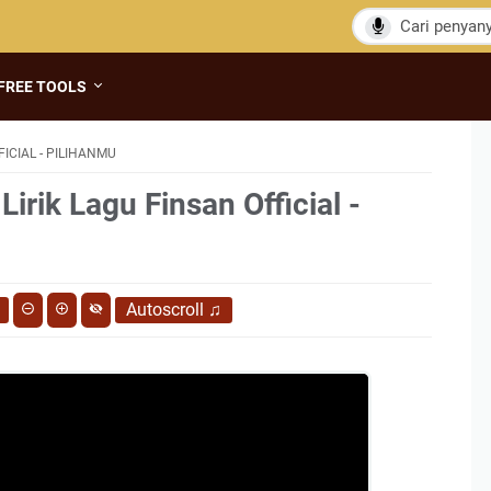
FREE TOOLS
ICIAL - PILIHANMU
irik Lagu Finsan Official -
Autoscroll
♫