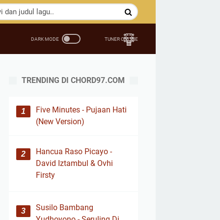
TRENDING DI CHORD97.COM
Five Minutes - Pujaan Hati
(New Version)
Hancua Raso Picayo -
David Iztambul & Ovhi
Firsty
Susilo Bambang
Yudhoyono - Seruling Di