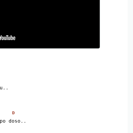
u..
D
po doso..