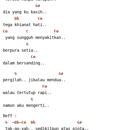
G#
dia yang ku kasih..
Bb
Cm
tega khianat hati..
Cm
C
Fm
 yang sungguh menyakitkan..
G
berpura setia..
Cm
dalam bersanding..
G
G#
pergilah.. jikalau mendua..
Fm
walau tertutup rapi..
G
namun aku mengerti..
Reff :
  –
–
G
Bb
Cm
Bb
G#
 tak-go-yah.. sedikitpun atas pinta..