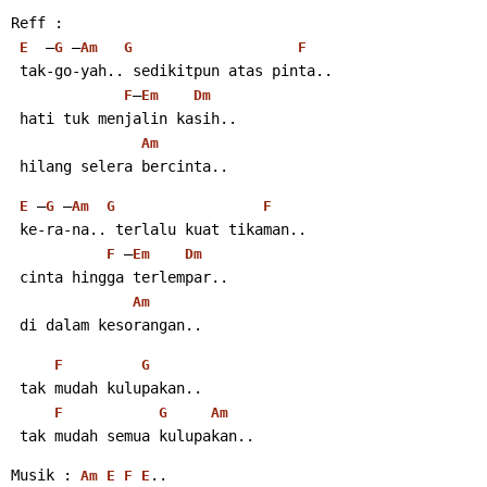
Reff :
  –
 –
E
G
Am
G
F
 tak-go-yah.. sedikitpun atas pinta..
–
F
Em
Dm
 hati tuk menjalin kasih..
Am
 hilang selera bercinta..
 –
 –
E
G
Am
G
F
 ke-ra-na.. terlalu kuat tikaman..
 –
F
Em
Dm
 cinta hingga terlempar..
Am
 di dalam kesorangan..
F
G
 tak mudah kulupakan..
F
G
Am
 tak mudah semua kulupakan..
Musik : 
..
Am
E
F
E