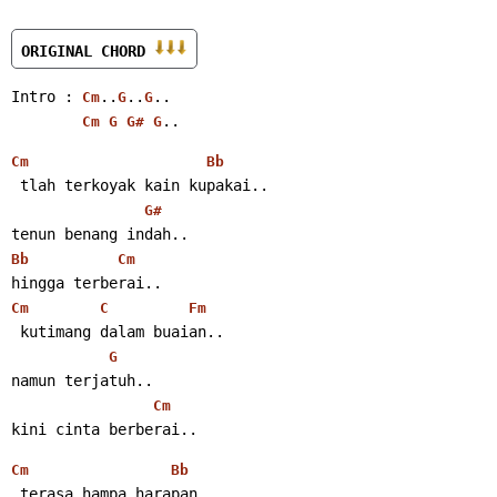
ORIGINAL CHORD 
Intro : 
..
..
..
Cm
G
G
..
Cm
G
G#
G
Cm
Bb
 tlah terkoyak kain kupakai..
G#
tenun benang indah..
Bb
Cm
hingga terberai..
Cm
C
Fm
 kutimang dalam buaian..
G
namun terjatuh..
Cm
kini cinta berberai..
Cm
Bb
 terasa hampa harapan..