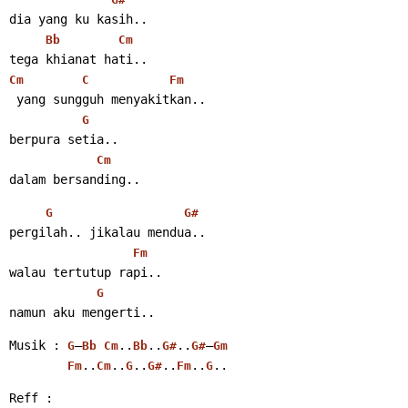
dia yang ku kasih..
Bb
Cm
tega khianat hati..
Cm
C
Fm
 yang sungguh menyakitkan..
G
berpura setia..
Cm
dalam bersanding..
G
G#
pergilah.. jikalau mendua..
Fm
walau tertutup rapi..
G
namun aku mengerti..
Musik : 
–
..
..
..
–
G
Bb
Cm
Bb
G#
G#
Gm
..
..
..
..
..
..
Fm
Cm
G
G#
Fm
G
Reff :