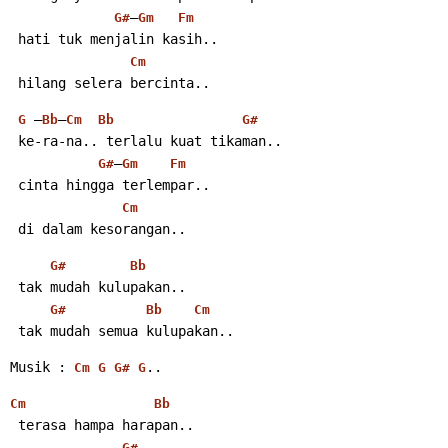
–
G#
Gm
Fm
 hati tuk menjalin kasih..
Cm
 hilang selera bercinta..
 –
–
G
Bb
Cm
Bb
G#
 ke-ra-na.. terlalu kuat tikaman..
–
G#
Gm
Fm
 cinta hingga terlempar..
Cm
 di dalam kesorangan..
G#
Bb
 tak mudah kulupakan..
G#
Bb
Cm
 tak mudah semua kulupakan..
Musik : 
..
Cm
G
G#
G
Cm
Bb
 terasa hampa harapan..
G#