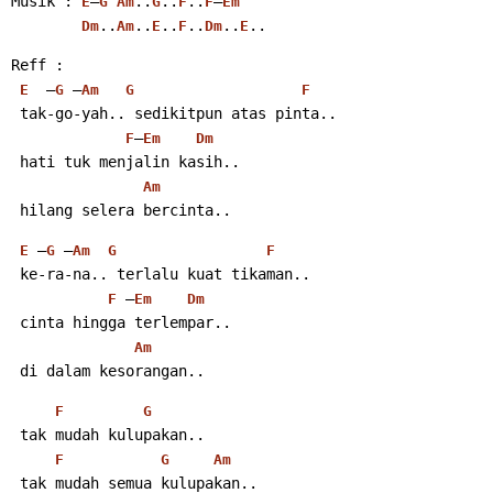
Musik : 
–
..
..
..
–
E
G
Am
G
F
F
Em
..
..
..
..
..
..
Dm
Am
E
F
Dm
E
Reff :
  –
 –
E
G
Am
G
F
 tak-go-yah.. sedikitpun atas pinta..
–
F
Em
Dm
 hati tuk menjalin kasih..
Am
 hilang selera bercinta..
 –
 –
E
G
Am
G
F
 ke-ra-na.. terlalu kuat tikaman..
 –
F
Em
Dm
 cinta hingga terlempar..
Am
 di dalam kesorangan..
F
G
 tak mudah kulupakan..
F
G
Am
 tak mudah semua kulupakan..