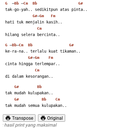
  –
 –
G
Bb
Cm
Bb
G#
 tak-go-yah.. sedikitpun atas pinta..
–
G#
Gm
Fm
 hati tuk menjalin kasih..
Cm
 hilang selera bercinta..
 –
–
G
Bb
Cm
Bb
G#
 ke-ra-na.. terlalu kuat tikaman..
–
G#
Gm
Fm
 cinta hingga terlempar..
Cm
 di dalam kesorangan..
G#
Bb
 tak mudah kulupakan..
G#
Bb
Cm
 tak mudah semua kulupakan..
Transpose
Original
sil print yang maksimal