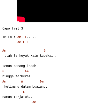
Capo fret 3
Intro : 
..
..
..
Am
E
E
..
Am
E
F
E
Am
G
 tlah terkoyak kain kupakai..
F
tenun benang indah..
G
Am
hingga terberai..
Am
A
Dm
 kutimang dalam buaian..
E
namun terjatuh..
Am