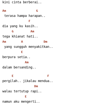
kini cinta berberai..
Am
G
 terasa hampa harapan..
F
dia yang ku kasih..
G
Am
tega khianat hati..
Am
A
Dm
 yang sungguh menyakitkan..
E
berpura setia..
Am
dalam bersanding..
E
F
pergilah.. jikalau mendua..
Dm
walau tertutup rapi..
E
namun aku mengerti..