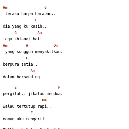
Am
G
 terasa hampa harapan..
F
dia yang ku kasih..
G
Am
tega khianat hati..
Am
A
Dm
 yang sungguh menyakitkan..
E
berpura setia..
Am
dalam bersanding..
E
F
pergilah.. jikalau mendua..
Dm
walau tertutup rapi..
E
namun aku mengerti..