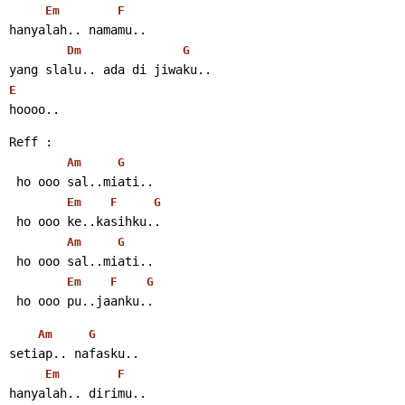
Em
F
hanyalah.. namamu..
Dm
G
yang slalu.. ada di jiwaku..
E
hoooo..
Reff :
Am
G
 ho ooo sal..miati..
Em
F
G
 ho ooo ke..kasihku..
Am
G
 ho ooo sal..miati..
Em
F
G
 ho ooo pu..jaanku..
Am
G
setiap.. nafasku..
Em
F
hanyalah.. dirimu..