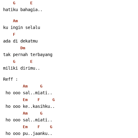
G
E
hatiku bahagia..
Am
ku ingin selalu
F
ada di dekatmu
Dm
tak pernah terbayang
G
E
miliki dirimu..
Reff :
Am
G
 ho ooo sal..miati..
Em
F
G
 ho ooo ke..kasihku..
Am
G
 ho ooo sal..miati..
Em
F
G
 ho ooo pu..jaanku..