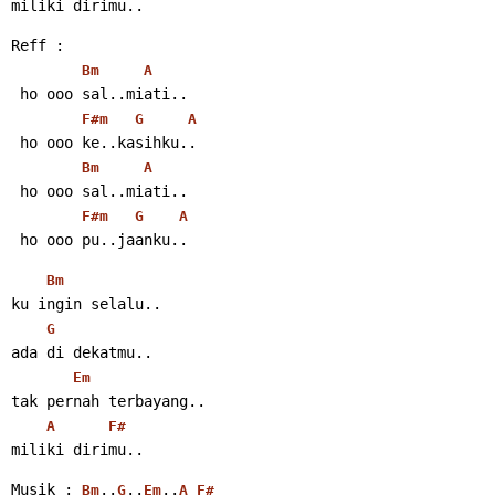
miliki dirimu..
Reff :
Bm
A
 ho ooo sal..miati..
F#m
G
A
 ho ooo ke..kasihku..
Bm
A
 ho ooo sal..miati..
F#m
G
A
 ho ooo pu..jaanku..
Bm
ku ingin selalu..
G
ada di dekatmu..
Em
tak pernah terbayang..
A
F#
miliki dirimu..
Musik : 
..
..
..
Bm
G
Em
A
F#