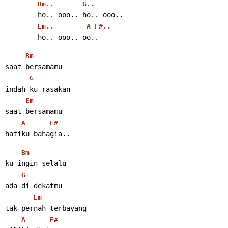
..       
..
Bm
G
        ho.. ooo.. ho.. ooo..
..        
..
Em
A
F#
        ho.. ooo.. oo..
Bm
saat bersamamu
G
indah ku rasakan
Em
saat bersamamu
A
F#
hatiku bahagia..
Bm
ku ingin selalu
G
ada di dekatmu
Em
tak pernah terbayang
A
F#