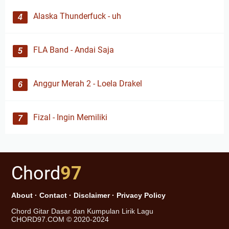
Alaska Thunderfuck - uh
FLA Band - Andai Saja
Anggur Merah 2 - Loela Drakel
Fizal - Ingin Memiliki
Chord
97
About
·
Contact
·
Disclaimer
·
Privacy Policy
Chord Gitar Dasar dan Kumpulan Lirik Lagu
CHORD97.COM © 2020-2024