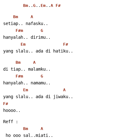
..
..
..
Bm
G
Em
A
F#
Bm
A
setiap.. nafasku..
F#m
G
hanyalah.. dirimu..
Em
F#
yang slalu.. ada di hatiku..
Bm
A
di tiap.. malamku..
F#m
G
hanyalah.. namamu..
Em
A
yang slalu.. ada di jiwaku..
F#
hoooo..
Reff :
Bm
A
 ho ooo sal..miati..