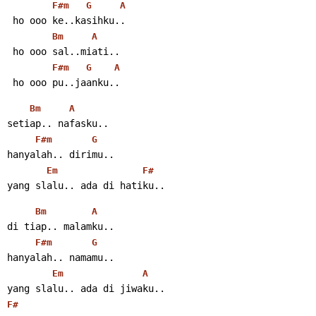
F#m
G
A
 ho ooo ke..kasihku..
Bm
A
 ho ooo sal..miati..
F#m
G
A
 ho ooo pu..jaanku..
Bm
A
setiap.. nafasku..
F#m
G
hanyalah.. dirimu..
Em
F#
yang slalu.. ada di hatiku..
Bm
A
di tiap.. malamku..
F#m
G
hanyalah.. namamu..
Em
A
yang slalu.. ada di jiwaku..
F#