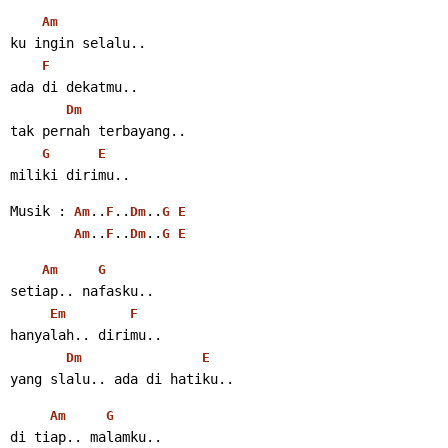
Am
ku ingin selalu..
F
ada di dekatmu..
Dm
tak pernah terbayang..
G
E
miliki dirimu..
Musik : 
..
..
..
Am
F
Dm
G
E
..
..
..
Am
F
Dm
G
E
Am
G
setiap.. nafasku..
Em
F
hanyalah.. dirimu..
Dm
E
yang slalu.. ada di hatiku..
Am
G
di tiap.. malamku..