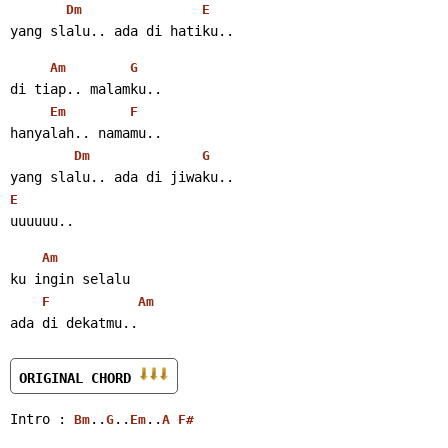
Dm
E
yang slalu.. ada di hatiku..
Am
G
di tiap.. malamku..
Em
F
hanyalah.. namamu..
Dm
G
yang slalu.. ada di jiwaku..
E
uuuuuu..
Am
ku ingin selalu
F
Am
ada di dekatmu..
ORIGINAL CHORD 
Intro : 
..
..
..
Bm
G
Em
A
F#