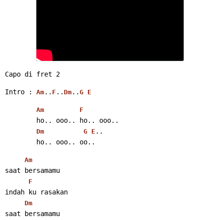
Capo di fret 2
Intro : 
..
..
..
Am
F
Dm
G
E
Am
F
        ho.. ooo.. ho.. ooo..
..
Dm
G
E
        ho.. ooo.. oo..
Am
saat bersamamu
F
indah ku rasakan
Dm
saat bersamamu