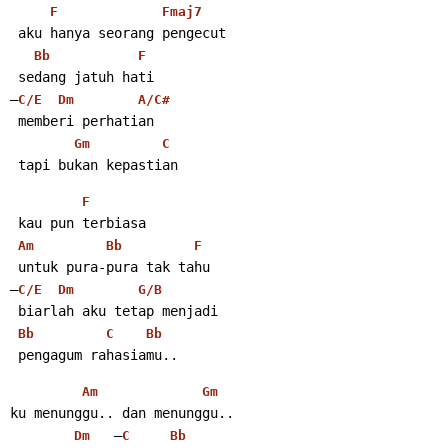
F
Fmaj7
 aku hanya seorang pengecut
Bb
F
 sedang jatuh hati
–
C/E
Dm
A/C#
 memberi perhatian
Gm
C
 tapi bukan kepastian
F
 kau pun terbiasa
Am
Bb
F
 untuk pura-pura tak tahu
–
C/E
Dm
G/B
 biarlah aku tetap menjadi
Bb
C
Bb
 pengagum rahasiamu..
Am
Gm
ku menunggu.. dan menunggu..
   –
Dm
C
Bb