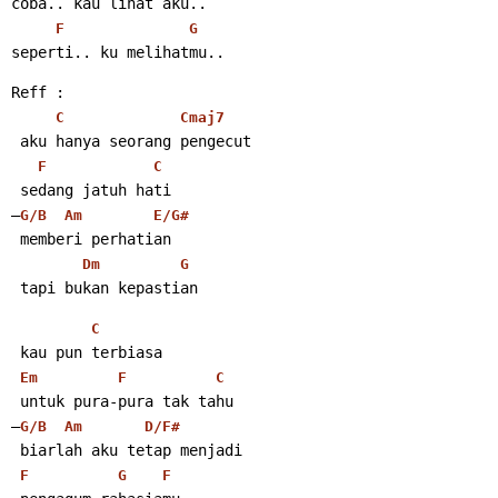
coba.. kau lihat aku..
F
G
seperti.. ku melihatmu..
Reff :
C
Cmaj7
 aku hanya seorang pengecut
F
C
 sedang jatuh hati
–
G/B
Am
E/G#
 memberi perhatian
Dm
G
 tapi bukan kepastian
C
 kau pun terbiasa
Em
F
C
 untuk pura-pura tak tahu
–
G/B
Am
D/F#
 biarlah aku tetap menjadi
F
G
F