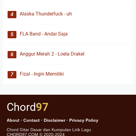
Alaska Thunderfuck - uh
FLA Band - Andai Saja
Anggur Merah 2 - Loela Drakel
Fizal - Ingin Memiliki
Chord
97
About
·
Contact
·
Disclaimer
·
Privacy Policy
Chord Gitar Dasar dan Kumpulan Lirik Lagu
CHORD97.COM © 2020-2024