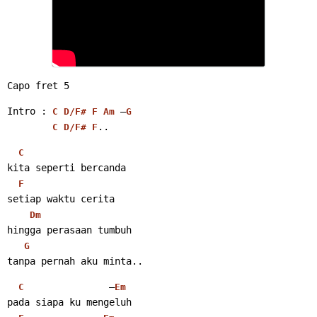
Capo fret 5
Intro : 
 –
C
D/F#
F
Am
G
..
C
D/F#
F
C
kita seperti bercanda
F
setiap waktu cerita
Dm
hingga perasaan tumbuh
G
tanpa pernah aku minta..
               –
C
Em
pada siapa ku mengeluh