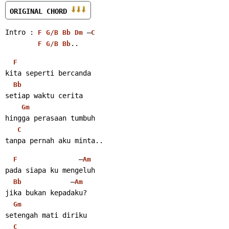
ORIGINAL CHORD 
Intro : 
 –
F
G/B
Bb
Dm
C
..
F
G/B
Bb
F
kita seperti bercanda
Bb
setiap waktu cerita
Gm
hingga perasaan tumbuh
C
tanpa pernah aku minta..
               –
F
Am
pada siapa ku mengeluh
            –
Bb
Am
jika bukan kepadaku?
Gm
setengah mati diriku
C