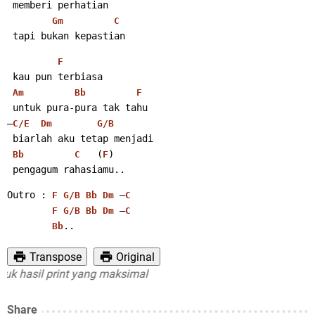
 memberi perhatian
Gm
C
 tapi bukan kepastian
F
 kau pun terbiasa
Am
Bb
F
 untuk pura-pura tak tahu
–
C/E
Dm
G/B
 biarlah aku tetap menjadi
   (
)
Bb
C
F
 pengagum rahasiamu..
Outro : 
 –
F
G/B
Bb
Dm
C
 –
F
G/B
Bb
Dm
C
..
Bb
Transpose
Original
sil print yang maksimal
Share