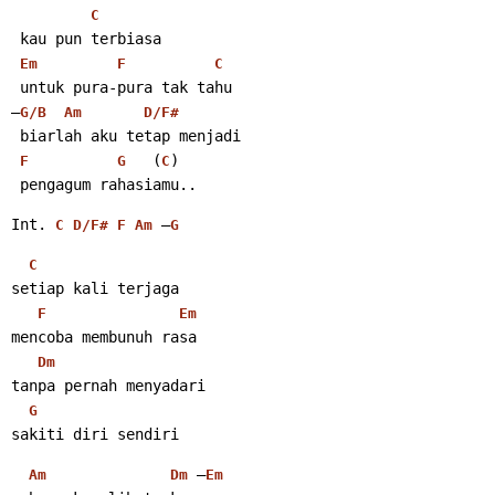
C
 kau pun terbiasa
Em
F
C
 untuk pura-pura tak tahu
–
G/B
Am
D/F#
 biarlah aku tetap menjadi
   (
)
F
G
C
 pengagum rahasiamu..
Int. 
 –
C
D/F#
F
Am
G
C
setiap kali terjaga
F
Em
mencoba membunuh rasa
Dm
tanpa pernah menyadari
G
sakiti diri sendiri
 –
Am
Dm
Em