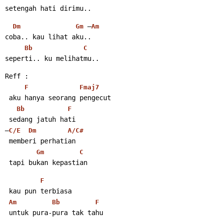
setengah hati dirimu..
 –
Dm
Gm
Am
coba.. kau lihat aku..
Bb
C
seperti.. ku melihatmu..
Reff :
F
Fmaj7
 aku hanya seorang pengecut
Bb
F
 sedang jatuh hati
–
C/E
Dm
A/C#
 memberi perhatian
Gm
C
 tapi bukan kepastian
F
 kau pun terbiasa
Am
Bb
F
 untuk pura-pura tak tahu