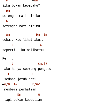
             –
F
Em
jika bukan kepadaku?
Dm
setengah mati diriku
G
setengah hati dirimu..
 –
Am
Dm
Em
coba.. kau lihat aku..
F
G
seperti.. ku melihatmu..
Reff :
C
Cmaj7
 aku hanya seorang pengecut
F
C
 sedang jatuh hati
–
G/B
Am
E/G#
 memberi perhatian
Dm
G
 tapi bukan kepastian