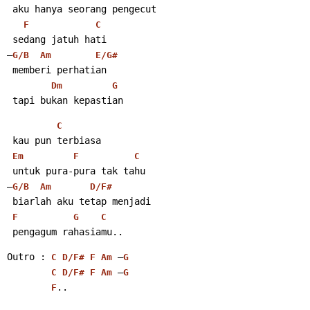
 aku hanya seorang pengecut
F
C
 sedang jatuh hati
–
G/B
Am
E/G#
 memberi perhatian
Dm
G
 tapi bukan kepastian
C
 kau pun terbiasa
Em
F
C
 untuk pura-pura tak tahu
–
G/B
Am
D/F#
 biarlah aku tetap menjadi
F
G
C
 pengagum rahasiamu..
Outro : 
 –
C
D/F#
F
Am
G
 –
C
D/F#
F
Am
G
..
F