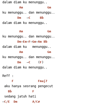
dalam diam ku menunggu..
Am
Gm
ku menunggu.. dan menunggu..
   –
Dm
C
Bb
dalam diam ku menunggu..
Am
Gm
ku menunggu.. dan menunggu..
–
–
–
–
Dm
Em
F
Gm
Am
Bb
dalam diam ku   menunggu..
Am
Gm
ku menunggu.. dan menunggu..
   –
    (
)
Dm
C
F
dalam diam ku menunggu..
Reff :
F
Fmaj7
 aku hanya seorang pengecut
Bb
F
 sedang jatuh hati
–
C/E
Dm
A/C#