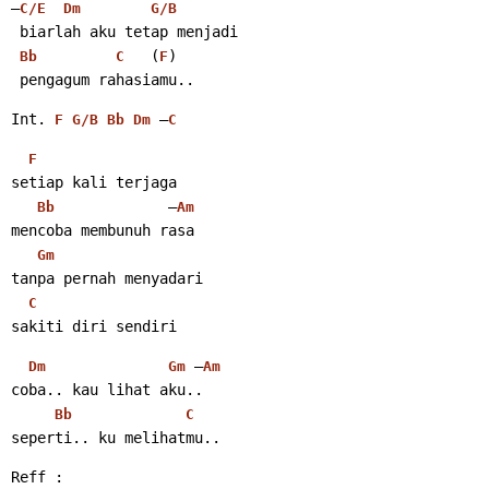
–
C/E
Dm
G/B
 biarlah aku tetap menjadi
   (
)
Bb
C
F
 pengagum rahasiamu..
Int. 
 –
F
G/B
Bb
Dm
C
F
setiap kali terjaga
             –
Bb
Am
mencoba membunuh rasa
Gm
tanpa pernah menyadari
C
sakiti diri sendiri
 –
Dm
Gm
Am
coba.. kau lihat aku..
Bb
C
seperti.. ku melihatmu..
Reff :