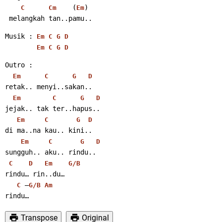
    (
)
C
Cm
Em
 melangkah tan..pamu..
Musik : 
Em
C
G
D
Em
C
G
D
Outro :
Em
C
G
D
retak.. menyi..sakan..
Em
C
G
D
jejak.. tak ter..hapus..
Em
C
G
D
di ma..na kau.. kini..
Em
C
G
D
sungguh.. aku.. rindu..
C
D
Em
G/B
rindu… rin..du…
 –
C
G/B
Am
rindu…
Transpose
Original