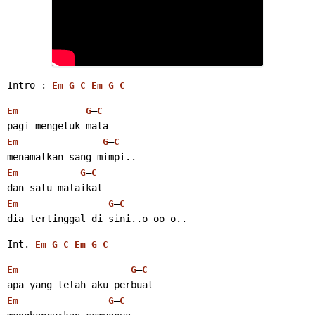
Intro : 
–
–
Em
G
C
Em
G
C
–
Em
G
C
pagi mengetuk mata
–
Em
G
C
menamatkan sang mimpi..
–
Em
G
C
dan satu malaikat
–
Em
G
C
dia tertinggal di sini..o oo o..
Int. 
–
–
Em
G
C
Em
G
C
–
Em
G
C
apa yang telah aku perbuat
–
Em
G
C