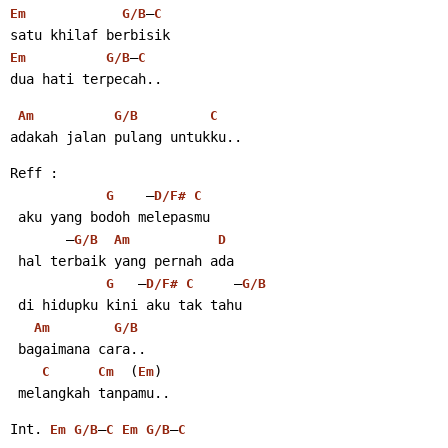
–
Em
G/B
C
satu khilaf berbisik
–
Em
G/B
C
dua hati terpecah..
Am
G/B
C
adakah jalan pulang untukku..
Reff :
    –
G
D/F#
C
 aku yang bodoh melepasmu
       –
G/B
Am
D
 hal terbaik yang pernah ada
   –
     –
G
D/F#
C
G/B
 di hidupku kini aku tak tahu
Am
G/B
 bagaimana cara..
  (
)
C
Cm
Em
 melangkah tanpamu..
Int. 
–
–
Em
G/B
C
Em
G/B
C