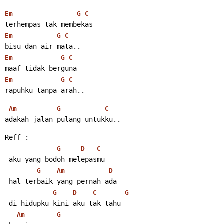
–
Em
G
C
terhempas tak membekas
–
Em
G
C
bisu dan air mata..
–
Em
G
C
maaf tidak berguna
–
Em
G
C
rapuhku tanpa arah..
Am
G
C
adakah jalan pulang untukku..
Reff :
    –
G
D
C
 aku yang bodoh melepasmu
       –
G
Am
D
 hal terbaik yang pernah ada
   –
      –
G
D
C
G
 di hidupku kini aku tak tahu
Am
G