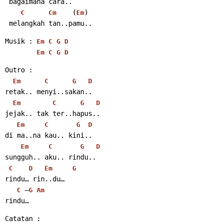
 bagaimana cara..
    (
)
C
Cm
Em
 melangkah tan..pamu..
Musik : 
Em
C
G
D
Em
C
G
D
Outro :
Em
C
G
D
retak.. menyi..sakan..
Em
C
G
D
jejak.. tak ter..hapus..
Em
C
G
D
di ma..na kau.. kini..
Em
C
G
D
sungguh.. aku.. rindu..
C
D
Em
G
rindu… rin..du…
 –
C
G
Am
rindu…
Catatan :