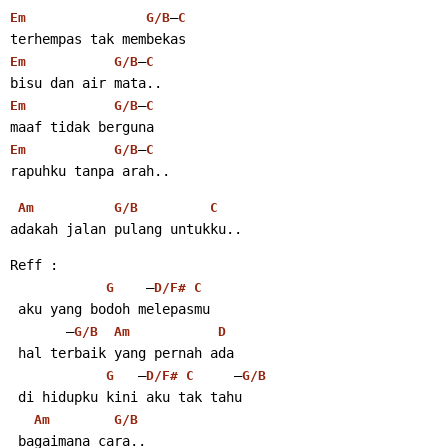
–
Em
G/B
C
terhempas tak membekas
–
Em
G/B
C
bisu dan air mata..
–
Em
G/B
C
maaf tidak berguna
–
Em
G/B
C
rapuhku tanpa arah..
Am
G/B
C
adakah jalan pulang untukku..
Reff :
    –
G
D/F#
C
 aku yang bodoh melepasmu
       –
G/B
Am
D
 hal terbaik yang pernah ada
   –
     –
G
D/F#
C
G/B
 di hidupku kini aku tak tahu
Am
G/B
 bagaimana cara..