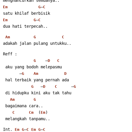
menghancurkan semuanya..
–
Em
G
C
satu khilaf berbisik
–
Em
G
C
dua hati terpecah..
Am
G
C
adakah jalan pulang untukku..
Reff :
    –
G
D
C
 aku yang bodoh melepasmu
       –
G
Am
D
 hal terbaik yang pernah ada
   –
      –
G
D
C
G
 di hidupku kini aku tak tahu
Am
G
 bagaimana cara..
  (
)
C
Cm
Em
 melangkah tanpamu..
Int. 
–
–
Em
G
C
Em
G
C