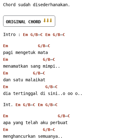
Chord sudah disederhanakan.
ORIGINAL CHORD 
Intro : 
–
–
Em
G/B
C
Em
G/B
C
–
Em
G/B
C
pagi mengetuk mata
–
Em
G/B
C
menamatkan sang mimpi..
–
Em
G/B
C
dan satu malaikat
–
Em
G/B
C
dia tertinggal di sini..o oo o..
Int. 
–
–
Em
G/B
C
Em
G/B
C
–
Em
G/B
C
apa yang telah aku perbuat
–
Em
G/B
C
menghancurkan semuanya..