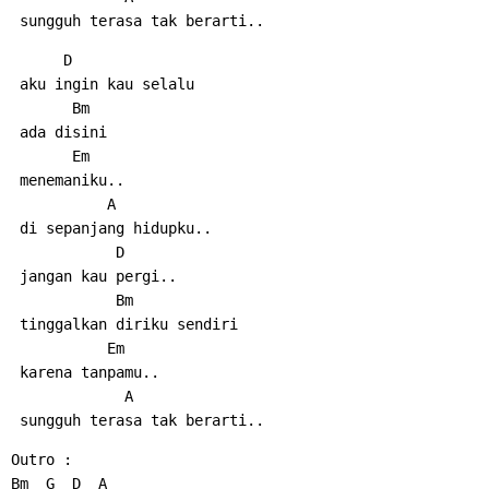
 sungguh terasa tak berarti..
      D
 aku ingin kau selalu
       Bm
 ada disini
       Em
 menemaniku..
           A
 di sepanjang hidupku..
            D
 jangan kau pergi..
            Bm
 tinggalkan diriku sendiri
           Em
 karena tanpamu..
             A
 sungguh terasa tak berarti..
Outro :
Bm  G  D  A