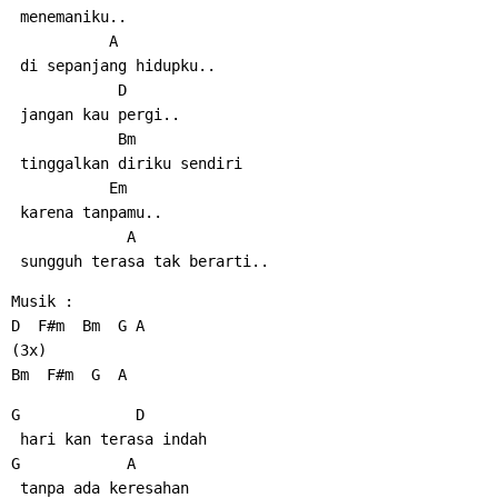
 menemaniku..
           A
 di sepanjang hidupku..
            D
 jangan kau pergi..
            Bm
 tinggalkan diriku sendiri
           Em
 karena tanpamu..
             A
 sungguh terasa tak berarti..
Musik :
D  F#m  Bm  G A
(3x)
Bm  F#m  G  A
G             D
 hari kan terasa indah
G            A
 tanpa ada keresahan