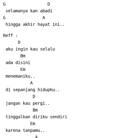
G                 D
 selamanya kan abadi
G               A
 hingga akhir hayat ini..
Reff :
      D
 aku ingin kau selalu
       Bm
 ada disini
       Em
 menemaniku..
           A
 di sepanjang hidupku..
            D
 jangan kau pergi..
            Bm
 tinggalkan diriku sendiri
           Em
 karena tanpamu..
             A