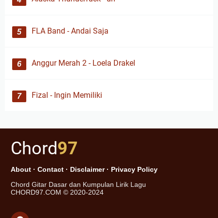
FLA Band - Andai Saja
Anggur Merah 2 - Loela Drakel
Fizal - Ingin Memiliki
Chord
97
About
·
Contact
·
Disclaimer
·
Privacy Policy
Chord Gitar Dasar dan Kumpulan Lirik Lagu
CHORD97.COM © 2020-2024