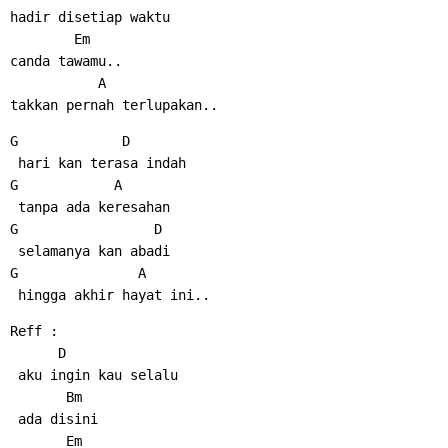
hadir disetiap waktu
        Em
canda tawamu..
           A
takkan pernah terlupakan..
G             D
 hari kan terasa indah
G            A
 tanpa ada keresahan
G                 D
 selamanya kan abadi
G               A
 hingga akhir hayat ini..
Reff :
      D
 aku ingin kau selalu
       Bm
 ada disini
       Em