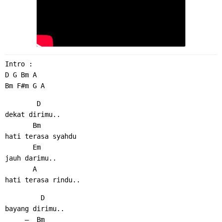
Intro :
D G Bm A
Bm F#m G A 
        D
dekat dirimu..
       Bm
hati terasa syahdu
       Em
jauh darimu..
       A
hati terasa rindu..
         D
bayang dirimu..
     –  Bm