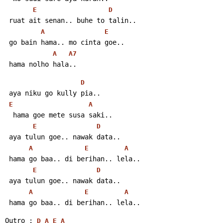
E
D
 ruat ait senan.. buhe to talin..
A
E
 go bain hama.. mo cinta goe..
A
A7
 hama nolho hala..
D
 aya niku go kully pia..
E
A
  hama goe mete susa saki..
E
D
 aya tulun goe.. nawak data..
A
E
A
 hama go baa.. di berihan.. lela..
E
D
 aya tulun goe.. nawak data..
A
E
A
 hama go baa.. di berihan.. lela..
Outro : 
D
A
E
A