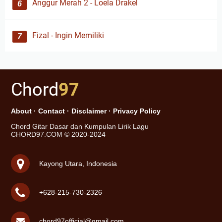
Anggur Merah 2 - Loela Drakel
Fizal - Ingin Memiliki
Chord
97
About
·
Contact
·
Disclaimer
·
Privacy Policy
Chord Gitar Dasar dan Kumpulan Lirik Lagu
CHORD97.COM © 2020-2024
Kayong Utara, Indonesia
+628-215-730-2326
chord97official@gmail.com