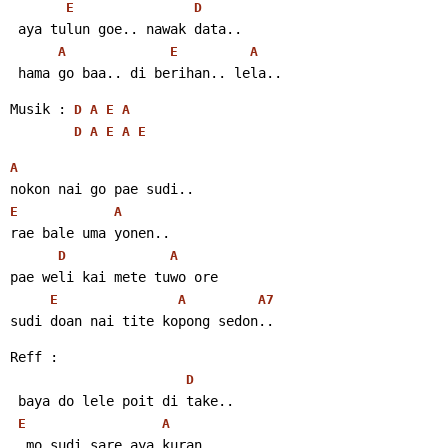
E
D
 aya tulun goe.. nawak data..
A
E
A
 hama go baa.. di berihan.. lela..
Musik : 
D
A
E
A
D
A
E
A
E
A
nokon nai go pae sudi..
E
A
rae bale uma yonen..
D
A
pae weli kai mete tuwo ore
E
A
A7
sudi doan nai tite kopong sedon..
Reff :
D
 baya do lele poit di take..
E
A
  mo sudi sare aya kuran..