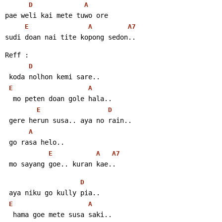
D
A
pae weli kai mete tuwo ore
E
A
A7
sudi doan nai tite kopong sedon..
Reff :
D
 koda nolhon kemi sare..
E
A
  mo peten doan gole hala..
E
D
 gere herun susa.. aya no rain..
A
 go rasa helo..
E
A
A7
 mo sayang goe.. kuran kae..
D
 aya niku go kully pia..
E
A
  hama goe mete susa saki..