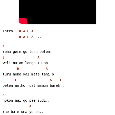
Intro : 
D
A
E
A
..
D
A
E
A
E
A
rema gere go turu peten..
E
A
weli natan lango tukan..
D
A
turu heke kai mete tani o..
E
A
E
peten nolho ruat mamun barek..
A
nokon nai go pae sudi..
E
A
rae bale uma yonen..