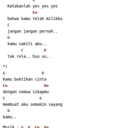
  Katakanlah yes yes yes
Em
  bahwa kamu telah milikku
C
  jangan jangan pernah..
D
  kamu sakiti aku..
C
D
  tak rela.. huu uu..
*)
G
D
Kamu buktikan cinta
Em
Bm
dengan semua sikapmu
C
G
membuat aku semakin sayang
D
kamu..
Musik : 
..
..
..
..
G
D
Em
Bm