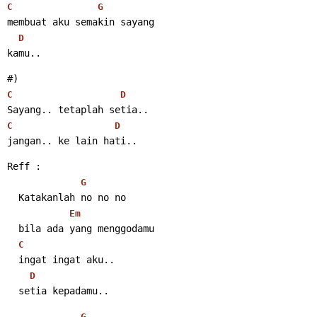
C
G
membuat aku semakin sayang
D
kamu..
#)
C
D
Sayang.. tetaplah setia..
C
D
jangan.. ke lain hati..
Reff :
G
  Katakanlah no no no
Em
  bila ada yang menggodamu
C
  ingat ingat aku..
D
  setia kepadamu..
G