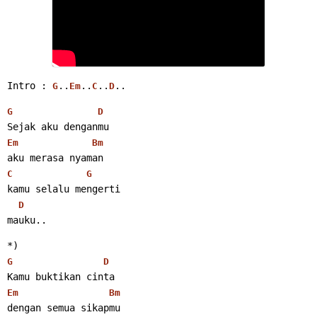
Intro : 
..
..
..
..
G
Em
C
D
G
D
Sejak aku denganmu
Em
Bm
aku merasa nyaman
C
G
kamu selalu mengerti
D
mauku..
*)
G
D
Kamu buktikan cinta
Em
Bm
dengan semua sikapmu