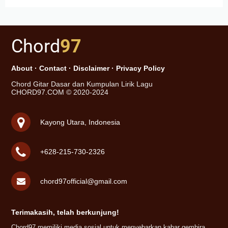
Chord
97
About
·
Contact
·
Disclaimer
·
Privacy Policy
Chord Gitar Dasar dan Kumpulan Lirik Lagu
CHORD97.COM © 2020-2024
Kayong Utara, Indonesia
+628-215-730-2326
chord97official@gmail.com
Terimakasih, telah berkunjung!
Chord97 memiliki media sosial untuk menyebarkan kabar gembira