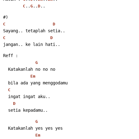
..
..
..
C
G
D
#)
C
D
Sayang.. tetaplah setia..
C
D
jangan.. ke lain hati..
Reff :
G
  Katakanlah no no no
Em
  bila ada yang menggodamu
C
  ingat ingat aku..
D
  setia kepadamu..
G
  Katakanlah yes yes yes
Em