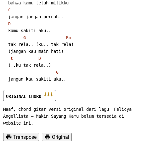
  bahwa kamu telah milikku
C
  jangan jangan pernah..
D
  kamu sakiti aku..
G
Em
  tak rela.. (ku.. tak rela)
  (jangan kau main hati)
C
D
  (..ku tak rela..)
G
  jangan kau sakiti aku..
ORIGINAL CHORD 
Maaf, chord gitar versi original dari lagu  Felicya 
Angellista – Makin Sayang Kamu belum tersedia di 
website ini.
Transpose
Original