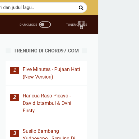
TRENDING DI CHORD97.COM
Five Minutes - Pujaan Hati
(New Version)
Hancua Raso Picayo -
David Iztambul & Ovhi
Firsty
Susilo Bambang
Yudhoyono - Seruling Di