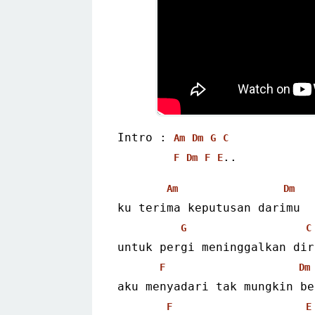
Intro : 
Am
Dm
G
C
..
F
Dm
F
E
Am
Dm
ku terima keputusan darimu
G
C
untuk pergi meninggalkan dir
F
Dm
aku menyadari tak mungkin be
F
E