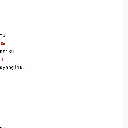
tu
Dm
ntiku
E
ayangimu..
ya