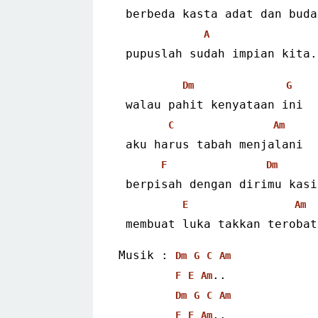
 berbeda kasta adat dan buda
A
 pupuslah sudah impian kita.
Dm
G
 walau pahit kenyataan ini
C
Am
 aku harus tabah menjalani
F
Dm
 berpisah dengan dirimu kasi
E
Am
 membuat luka takkan terobat
Musik : 
Dm
G
C
Am
..
F
E
Am
Dm
G
C
Am
..
F
E
Am