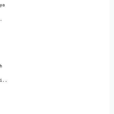
ya
.
h
i..