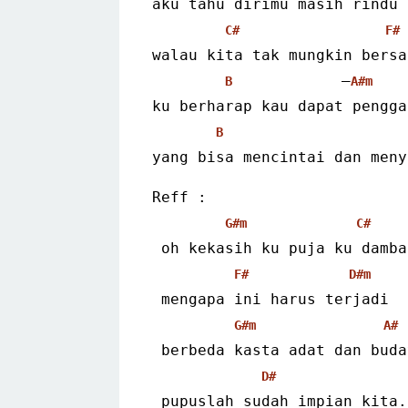
aku tahu dirimu masih rindu
C#
F#
walau kita tak mungkin bersa
            –
B
A#m
ku berharap kau dapat pengga
B
yang bisa mencintai dan meny
Reff :
G#m
C#
 oh kekasih ku puja ku damba
F#
D#m
 mengapa ini harus terjadi
G#m
A#
 berbeda kasta adat dan buda
D#
 pupuslah sudah impian kita.