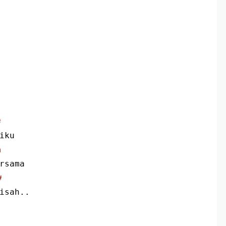
#
iku
m
rsama
#
isah..