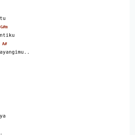
tu
G#m
ntiku
A#
ayangimu..
ya
.