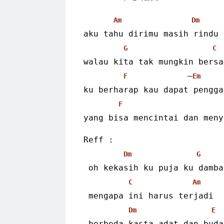
Am
Dm
aku tahu dirimu masih rindu
G
C
walau kita tak mungkin bersa
            –
F
Em
ku berharap kau dapat pengga
F
yang bisa mencintai dan meny
Reff :
Dm
G
 oh kekasih ku puja ku damba
C
Am
 mengapa ini harus terjadi
Dm
E
 berbeda kasta adat dan buda