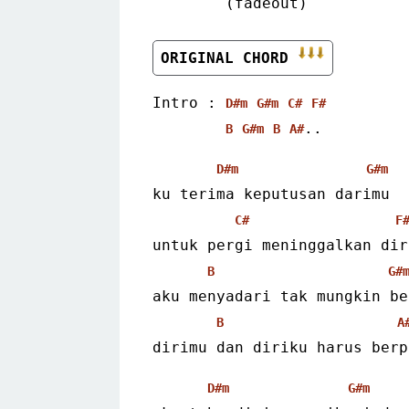
        (fadeout)
ORIGINAL CHORD 
Intro : 
D#m
G#m
C#
F#
..
B
G#m
B
A#
D#m
G#m
ku terima keputusan darimu
C#
F
untuk pergi meninggalkan dir
B
G#
aku menyadari tak mungkin be
B
A
dirimu dan diriku harus berp
D#m
G#m