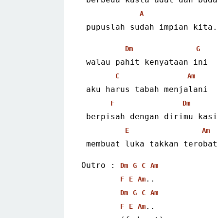
A
 pupuslah sudah impian kita.
Dm
G
 walau pahit kenyataan ini
C
Am
 aku harus tabah menjalani
F
Dm
 berpisah dengan dirimu kasi
E
Am
 membuat luka takkan terobat
Outro : 
Dm
G
C
Am
..
F
E
Am
Dm
G
C
Am
..
F
E
Am