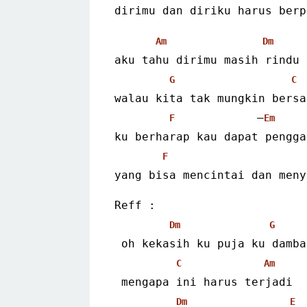
dirimu dan diriku harus berp
Am
Dm
aku tahu dirimu masih rindu
G
C
walau kita tak mungkin bersa
            –
F
Em
ku berharap kau dapat pengga
F
yang bisa mencintai dan meny
Reff :
Dm
G
 oh kekasih ku puja ku damba
C
Am
 mengapa ini harus terjadi
Dm
E