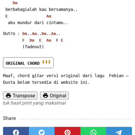
Dm
 berbahagialah kau bersamanya..
E
Am
  aku mundur dari cintamu..
Outro : 
..
..
..
..
Dm
Am
Dm
Am
F
Dm
E
Am
F
E
        (fadeout)
ORIGINAL CHORD 
Maaf, chord gitar versi original dari lagu  Febian – 
Dusta belum tersedia di website ini.
Transpose
Original
k hasil print yang maksimal
Share