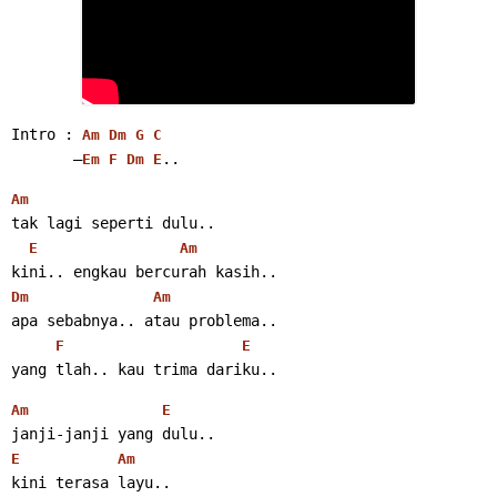
Intro : 
Am
Dm
G
C
       –
..
Em
F
Dm
E
Am
tak lagi seperti dulu..
E
Am
kini.. engkau bercurah kasih..
Dm
Am
apa sebabnya.. atau problema..
F
E
yang tlah.. kau trima dariku..
Am
E
janji-janji yang dulu..
E
Am
kini terasa layu..