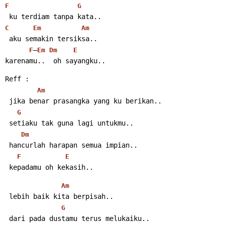
F
G
 ku terdiam tanpa kata..
C
Em
Am
 aku semakin tersiksa..
–
F
Em
Dm
E
karenamu..  oh sayangku..
Reff :
Am
 jika benar prasangka yang ku berikan..
G
 setiaku tak guna lagi untukmu..
Dm
 hancurlah harapan semua impian..
F
E
 kepadamu oh kekasih..
Am
 lebih baik kita berpisah..
G
 dari pada dustamu terus melukaiku..