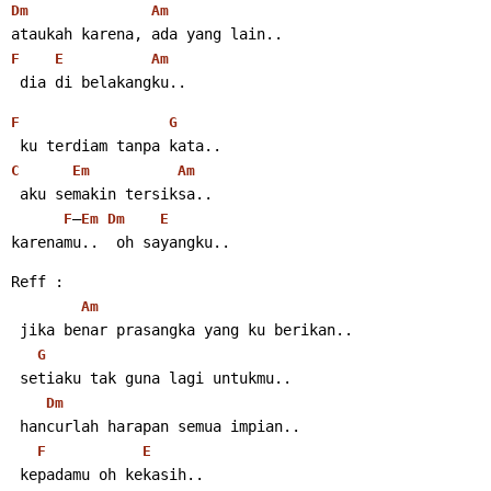
Dm
Am
ataukah karena, ada yang lain..
F
E
Am
 dia di belakangku..
F
G
 ku terdiam tanpa kata..
C
Em
Am
 aku semakin tersiksa..
–
F
Em
Dm
E
karenamu..  oh sayangku..
Reff :
Am
 jika benar prasangka yang ku berikan..
G
 setiaku tak guna lagi untukmu..
Dm
 hancurlah harapan semua impian..
F
E
 kepadamu oh kekasih..