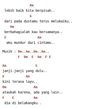
Am
 lebih baik kita berpisah..
G
 dari pada dustamu terus melukaiku..
Dm
 berbahagialah kau bersamanya..
E
Am
  aku mundur dari cintamu..
Musik : 
..
..
..
..
Dm
Am
Dm
Am
F
Dm
E
Am
F
E
Am
E
janji-janji yang dulu..
E
Am
kini terasa layu..
Dm
Am
ataukah karena, ada yang lain..
F
E
Am
 dia di belakangku..