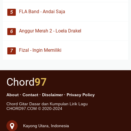
FLA Band - Andai Saja
Anggur Merah 2 - Loela Drakel
Fizal - Ingin Memiliki
Chord
97
About
·
Contact
·
Disclaimer
·
Privacy Policy
Chord Gitar Dasar dan Kumpulan Lirik Lagu
CHORD97.COM © 2020-2024
Kayong Utara, Indonesia