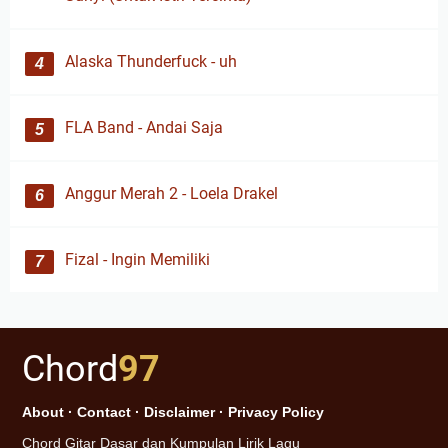
Alaska Thunderfuck - uh
FLA Band - Andai Saja
Anggur Merah 2 - Loela Drakel
Fizal - Ingin Memiliki
Chord
97
About
·
Contact
·
Disclaimer
·
Privacy Policy
Chord Gitar Dasar dan Kumpulan Lirik Lagu