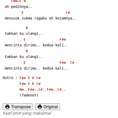
–
F#m
E
D
 oh pedihnya..
E
C#
 menusuk sukma ragaku oh kejamnya..
D
 takkan ku ulangi..
E
F#m
 mencinta dirimu.. kedua kali..
D
 takkan ku ulangi..
E
F#m
C#
 mencinta dirimu.. kedua kali..
Outro : 
F#m
E
D
C#
F#m
E
D
C#
..
..
..
..
..
Bm
F#m
C#
F#m
C#
        (fadeout)
Transpose
Original
l print yang maksimal