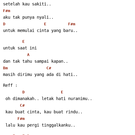
setelah kau sakiti..
F#m
aku tak punya nyali..
D
E
F#m
untuk memulai cinta yang baru..
E
untuk saat ini
A
dan tak tahu sampai kapan..
Bm
C#
masih dirimu yang ada di hati..
Reff :
D
E
 oh dimanakah.. letak hati nuranimu..
C#
 kau buat cinta, kau buat rindu..
F#m
 lalu kau pergi tinggalkanku..