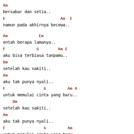
Am
bersabar dan setia..
E
Am
E
namun pada akhirnya kecewa..
Am
Em
entah berapa lamanya..
F
G
Am
E
aku bisa terbiasa tanpamu..
Dm
setelah kau sakiti..
Am
aku tak punya nyali..
F
G
Am
A
untuk memulai cinta yang baru..
Dm
setelah kau sakiti..
Am
aku tak punya nyali..
F
G
Am