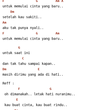
F
G
Am
A
untuk memulai cinta yang baru..
Dm
setelah kau sakiti..
Am
aku tak punya nyali..
F
G
Am
untuk memulai cinta yang baru..
G
untuk saat ini
C
dan tak tahu sampai kapan..
Dm
E
masih dirimu yang ada di hati..
Reff :
F
G
 oh dimanakah.. letak hati nuranimu..
E
 kau buat cinta, kau buat rindu..