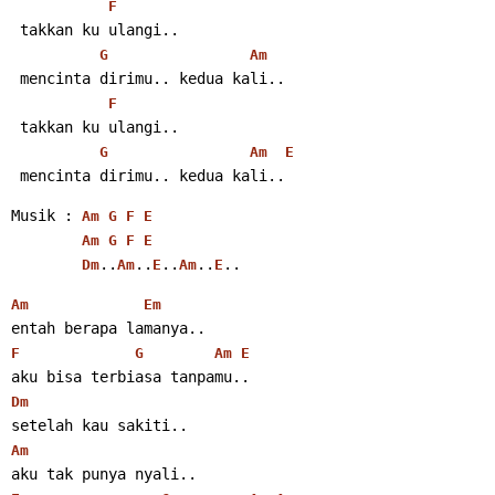
F
 takkan ku ulangi..
G
Am
 mencinta dirimu.. kedua kali..
F
 takkan ku ulangi..
G
Am
E
 mencinta dirimu.. kedua kali..
Musik : 
Am
G
F
E
Am
G
F
E
..
..
..
..
..
Dm
Am
E
Am
E
Am
Em
entah berapa lamanya..
F
G
Am
E
aku bisa terbiasa tanpamu..
Dm
setelah kau sakiti..
Am
aku tak punya nyali..