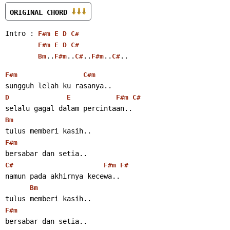
ORIGINAL CHORD 
Intro : 
F#m
E
D
C#
F#m
E
D
C#
..
..
..
..
..
Bm
F#m
C#
F#m
C#
F#m
C#m
sungguh lelah ku rasanya..
D
E
F#m
C#
selalu gagal dalam percintaan..
Bm
tulus memberi kasih..
F#m
bersabar dan setia..
C#
F#m
F#
namun pada akhirnya kecewa..
Bm
tulus memberi kasih..
F#m
bersabar dan setia..