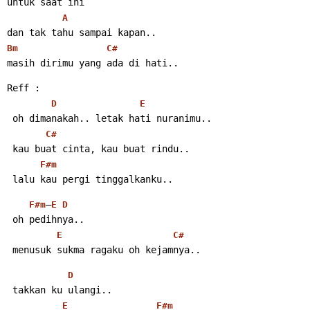
untuk saat ini
A
dan tak tahu sampai kapan..
Bm
C#
masih dirimu yang ada di hati..
Reff :
D
E
 oh dimanakah.. letak hati nuranimu..
C#
 kau buat cinta, kau buat rindu..
F#m
 lalu kau pergi tinggalkanku..
–
F#m
E
D
 oh pedihnya..
E
C#
 menusuk sukma ragaku oh kejamnya..
D
 takkan ku ulangi..
E
F#m