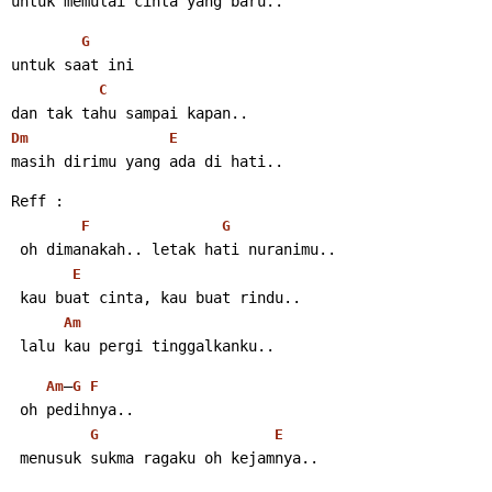
untuk memulai cinta yang baru..
G
untuk saat ini
C
dan tak tahu sampai kapan..
Dm
E
masih dirimu yang ada di hati..
Reff :
F
G
 oh dimanakah.. letak hati nuranimu..
E
 kau buat cinta, kau buat rindu..
Am
 lalu kau pergi tinggalkanku..
–
Am
G
F
 oh pedihnya..
G
E
 menusuk sukma ragaku oh kejamnya..