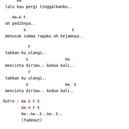
Am
 lalu kau pergi tinggalkanku..
–
Am
G
F
 oh pedihnya..
G
E
 menusuk sukma ragaku oh kejamnya..
F
 takkan ku ulangi..
G
Am
 mencinta dirimu.. kedua kali..
F
 takkan ku ulangi..
G
Am
E
 mencinta dirimu.. kedua kali..
Outro : 
Am
G
F
E
Am
G
F
E
..
..
..
..
..
Dm
Am
E
Am
E
        (fadeout)