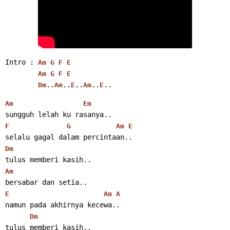
Intro : 
Am
G
F
E
Am
G
F
E
..
..
..
..
..
Dm
Am
E
Am
E
Am
Em
sungguh lelah ku rasanya..
F
G
Am
E
selalu gagal dalam percintaan..
Dm
tulus memberi kasih..
Am
bersabar dan setia..
E
Am
A
namun pada akhirnya kecewa..
Dm
tulus memberi kasih..