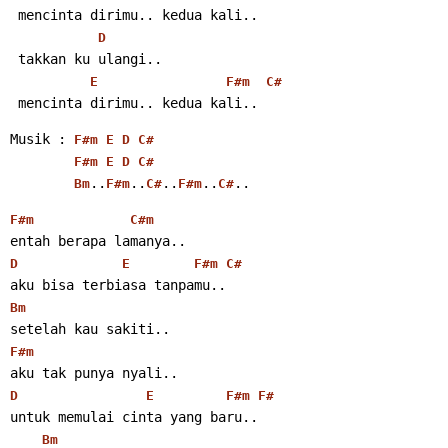
 mencinta dirimu.. kedua kali..
D
 takkan ku ulangi..
E
F#m
C#
 mencinta dirimu.. kedua kali..
Musik : 
F#m
E
D
C#
F#m
E
D
C#
..
..
..
..
..
Bm
F#m
C#
F#m
C#
F#m
C#m
entah berapa lamanya..
D
E
F#m
C#
aku bisa terbiasa tanpamu..
Bm
setelah kau sakiti..
F#m
aku tak punya nyali..
D
E
F#m
F#
untuk memulai cinta yang baru..
Bm