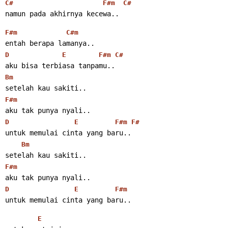
C#
F#m
C#
namun pada akhirnya kecewa..
F#m
C#m
entah berapa lamanya..
D
E
F#m
C#
aku bisa terbiasa tanpamu..
Bm
setelah kau sakiti..
F#m
aku tak punya nyali..
D
E
F#m
F#
untuk memulai cinta yang baru..
Bm
setelah kau sakiti..
F#m
aku tak punya nyali..
D
E
F#m
untuk memulai cinta yang baru..
E