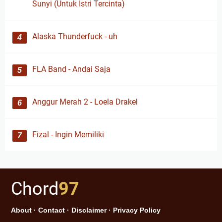
Sunyi (Untuk Istri Tercinta)
Alaska Thunderfuck - uh
FLA Band - Andai Saja
Anggur Merah 2 - Loela Drakel
Fizal - Ingin Memiliki
Chord
97
About
·
Contact
·
Disclaimer
·
Privacy Policy