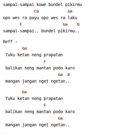
sampai-sampai kowe bundel pikirmu
Cm
Gm
opo wes ra payu opo wes ra laku
F
Gm
D
sampai-sampai.. bundel pikirmu..
Reff :
Gm
 Tuku ketan neng prapatan
F
 balikan neng mantan podo karo
Gm
D
 mangan jangan nget ngetan..
Gm
 Tuku ketan neng prapatan
F
 balikan neng mantan podo karo
Gm
 mangan jangan nget ngetan..