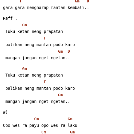
F
Gm
D
gara-gara mengharap mantan kembali..
Reff :
Gm
 Tuku ketan neng prapatan
F
 balikan neng mantan podo karo
Gm
D
 mangan jangan nget ngetan..
Gm
 Tuku ketan neng prapatan
F
 balikan neng mantan podo karo
Gm
 mangan jangan nget ngetan..
#)
Cm
Gm
Opo wes ra payu opo wes ra laku
Cm
Gm