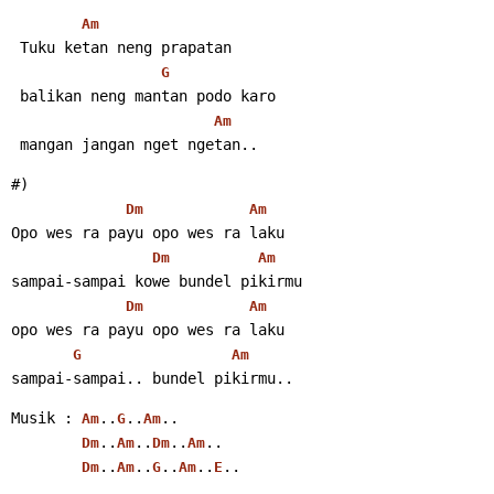
Am
 Tuku ketan neng prapatan
G
 balikan neng mantan podo karo
Am
 mangan jangan nget ngetan..
#)
Dm
Am
Opo wes ra payu opo wes ra laku
Dm
Am
sampai-sampai kowe bundel pikirmu
Dm
Am
opo wes ra payu opo wes ra laku
G
Am
sampai-sampai.. bundel pikirmu..
Musik : 
..
..
..
Am
G
Am
..
..
..
..
Dm
Am
Dm
Am
..
..
..
..
.. 
Dm
Am
G
Am
E