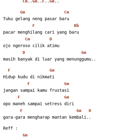
..
..
..
..
Cm
Gm
F
Gm
Gm
Cm
Tuku gelang neng pasar baru
F
Bb
pacar menghilang cari yang baru
Cm
D
ojo ngeroso cilik atimu
D
Gm
masih banyak di luar yang menunggumu..
F
Gm
Hidup kudu di nikmati
F
Gm
jangan sampai kamu frustasi
F
Gm
opo maneh sampai setress diri
F
Gm
D
gara-gara mengharap mantan kembali..
Reff :
Gm