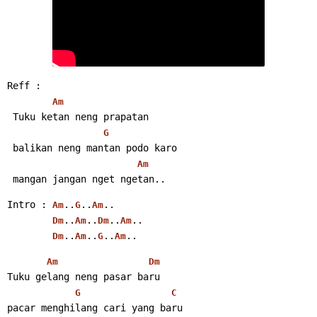
Reff :
Am
 Tuku ketan neng prapatan
G
 balikan neng mantan podo karo
Am
 mangan jangan nget ngetan..
Intro : 
..
..
..
Am
G
Am
..
..
..
..
Dm
Am
Dm
Am
..
..
..
..
Dm
Am
G
Am
Am
Dm
Tuku gelang neng pasar baru
G
C
pacar menghilang cari yang baru