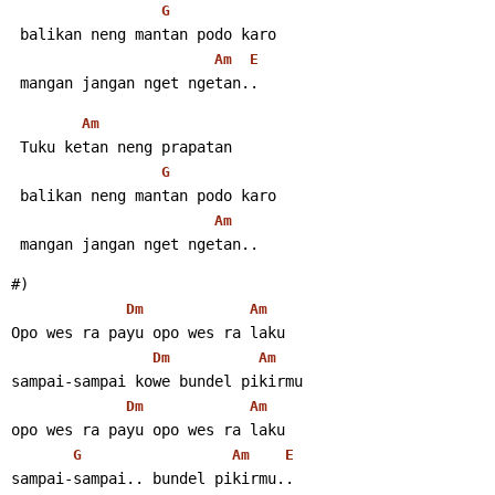
G
 balikan neng mantan podo karo
Am
E
 mangan jangan nget ngetan..
Am
 Tuku ketan neng prapatan
G
 balikan neng mantan podo karo
Am
 mangan jangan nget ngetan..
#)
Dm
Am
Opo wes ra payu opo wes ra laku
Dm
Am
sampai-sampai kowe bundel pikirmu
Dm
Am
opo wes ra payu opo wes ra laku
G
Am
E
sampai-sampai.. bundel pikirmu..