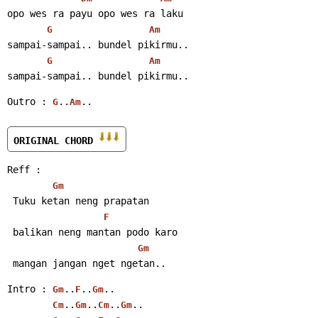
opo wes ra payu opo wes ra laku
G
Am
sampai-sampai.. bundel pikirmu..
G
Am
sampai-sampai.. bundel pikirmu..
Outro : 
..
..
G
Am
ORIGINAL CHORD 
Reff :
Gm
 Tuku ketan neng prapatan
F
 balikan neng mantan podo karo
Gm
 mangan jangan nget ngetan..
Intro : 
..
..
..
Gm
F
Gm
..
..
..
..
Cm
Gm
Cm
Gm