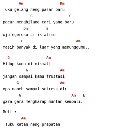
Am
Dm
Tuku gelang neng pasar baru
G
C
pacar menghilang cari yang baru
Dm
E
ojo ngeroso cilik atimu
E
Am
masih banyak di luar yang menunggumu..
G
Am
Hidup kudu di nikmati
G
Am
jangan sampai kamu frustasi
G
Am
opo maneh sampai setress diri
G
Am
E
gara-gara mengharap mantan kembali..
Reff :
Am
 Tuku ketan neng prapatan