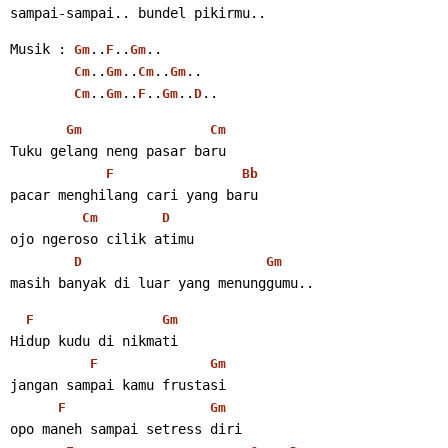
sampai-sampai.. bundel pikirmu..
Musik : 
..
..
..
Gm
F
Gm
..
..
..
..
Cm
Gm
Cm
Gm
..
..
..
..
..
Cm
Gm
F
Gm
D
Gm
Cm
Tuku gelang neng pasar baru
F
Bb
pacar menghilang cari yang baru
Cm
D
ojo ngeroso cilik atimu
D
Gm
masih banyak di luar yang menunggumu..
F
Gm
Hidup kudu di nikmati
F
Gm
jangan sampai kamu frustasi
F
Gm
opo maneh sampai setress diri