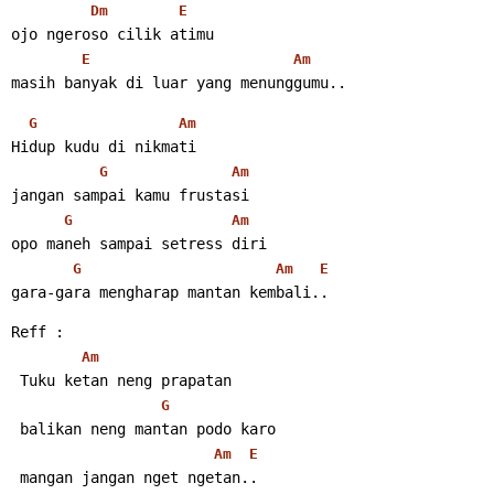
Dm
E
ojo ngeroso cilik atimu
E
Am
masih banyak di luar yang menunggumu..
G
Am
Hidup kudu di nikmati
G
Am
jangan sampai kamu frustasi
G
Am
opo maneh sampai setress diri
G
Am
E
gara-gara mengharap mantan kembali..
Reff :
Am
 Tuku ketan neng prapatan
G
 balikan neng mantan podo karo
Am
E
 mangan jangan nget ngetan..