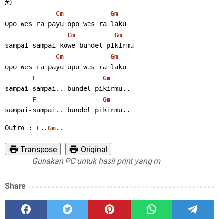
#)
Cm
Gm
Opo wes ra payu opo wes ra laku
Cm
Gm
sampai-sampai kowe bundel pikirmu
Cm
Gm
opo wes ra payu opo wes ra laku
F
Gm
sampai-sampai.. bundel pikirmu..
F
Gm
sampai-sampai.. bundel pikirmu..
Outro : 
..
..
F
Gm
Transpose
Original
Gunakan PC untuk hasil print yang maksimal
Share