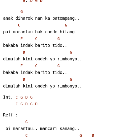
..
G
D
G
D
G
anak diharok nan ka patompang..
C
G
pai marantau bak cando hilang..
    –
F
C
G
bakaba indak barito tido..
D
G
dimalah kini ondeh yo rimbonyo..
    –
F
C
G
bakaba indak barito tido..
D
G
dimalah kini ondeh yo rimbonyo..
Int. 
C
G
D
G
C
G
D
G
D
Reff :
G
 oi marantau.. mancari sanang..
C
G
D