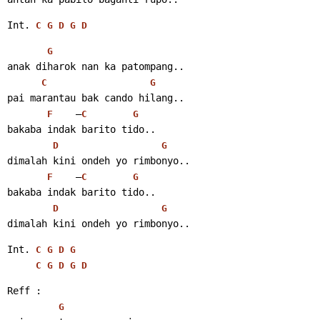
Int. 
C
G
D
G
D
G
anak diharok nan ka patompang..
C
G
pai marantau bak cando hilang..
    –
F
C
G
bakaba indak barito tido..
D
G
dimalah kini ondeh yo rimbonyo..
    –
F
C
G
bakaba indak barito tido..
D
G
dimalah kini ondeh yo rimbonyo..
Int. 
C
G
D
G
C
G
D
G
D
Reff :
G