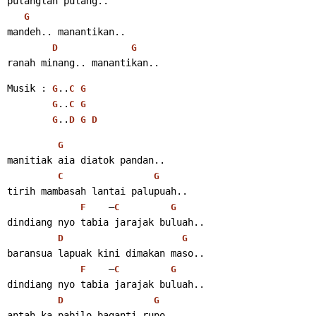
pulanglah pulang..
G
mandeh.. manantikan..
D
G
ranah minang.. manantikan..
Musik : 
..
G
C
G
..
G
C
G
..
G
D
G
D
G
manitiak aia diatok pandan..
C
G
tirih mambasah lantai palupuah..
    –
F
C
G
dindiang nyo tabia jarajak buluah..
D
G
baransua lapuak kini dimakan maso..
    –
F
C
G
dindiang nyo tabia jarajak buluah..
D
G
antah ka pabilo baganti rupo..