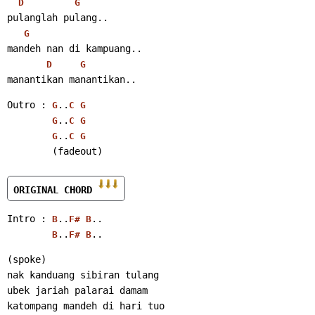
D
G
pulanglah pulang..
G
mandeh nan di kampuang..
D
G
manantikan manantikan..
Outro : 
..
G
C
G
..
G
C
G
..
G
C
G
        (fadeout)
ORIGINAL CHORD 
Intro : 
..
..
B
F#
B
..
..
B
F#
B
(spoke)
nak kanduang sibiran tulang
ubek jariah palarai damam
katompang mandeh di hari tuo