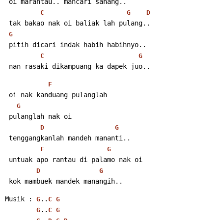
 oi marantau.. mancari sanang..
C
G
D
 tak bakao nak oi baliak lah pulang..
G
 pitih dicari indak habih habihnyo..
C
G
 nan rasaki dikampuang ka dapek juo..
F
 oi nak kanduang pulanglah
G
 pulanglah nak oi
D
G
 tenggangkanlah mandeh mananti..
F
G
 untuak apo rantau di palamo nak oi
D
G
 kok mambuek mandek manangih..
Musik : 
..
G
C
G
..
G
C
G