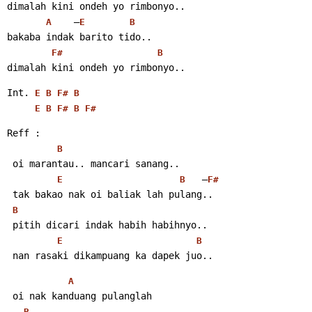
dimalah kini ondeh yo rimbonyo..
    –
A
E
B
bakaba indak barito tido..
F#
B
dimalah kini ondeh yo rimbonyo..
Int. 
E
B
F#
B
E
B
F#
B
F#
Reff :
B
 oi marantau.. mancari sanang..
   –
E
B
F#
 tak bakao nak oi baliak lah pulang..
B
 pitih dicari indak habih habihnyo..
E
B
 nan rasaki dikampuang ka dapek juo..
A
 oi nak kanduang pulanglah
B