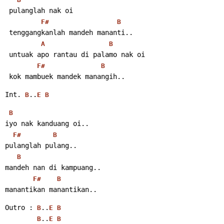
 pulanglah nak oi
F#
B
 tenggangkanlah mandeh mananti..
A
B
 untuak apo rantau di palamo nak oi
F#
B
 kok mambuek mandek manangih..
Int. 
..
B
E
B
B
iyo nak kanduang oi..
F#
B
pulanglah pulang..
B
mandeh nan di kampuang..
F#
B
manantikan manantikan..
Outro : 
..
B
E
B
..
B
E
B