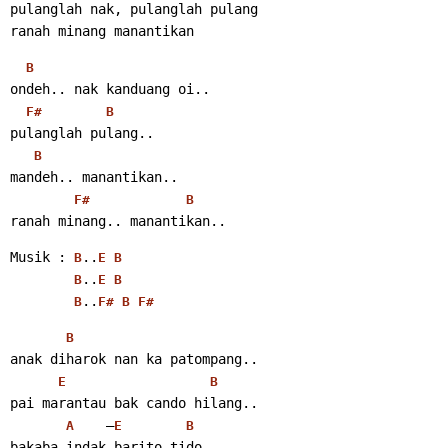
pulanglah nak, pulanglah pulang
ranah minang manantikan
B
ondeh.. nak kanduang oi..
F#
B
pulanglah pulang..
B
mandeh.. manantikan..
F#
B
ranah minang.. manantikan..
Musik : 
..
B
E
B
..
B
E
B
..
B
F#
B
F#
B
anak diharok nan ka patompang..
E
B
pai marantau bak cando hilang..
    –
A
E
B
bakaba indak barito tido..