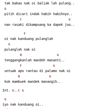
 tak bakao nak oi baliak lah pulang..
G
 pitih dicari indak habih habihnyo..
C
G
 nan rasaki dikampuang ka dapek juo..
F
 oi nak kanduang pulanglah
G
 pulanglah nak oi
D
G
 tenggangkanlah mandeh mananti..
F
G
 untuak apo rantau di palamo nak oi
D
G
 kok mambuek mandek manangih..
Int. 
..
G
C
G
G
iyo nak kanduang oi..