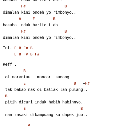
F#
B
dimalah kini ondeh yo rimbonyo..
    –
A
E
B
bakaba indak barito tido..
F#
B
dimalah kini ondeh yo rimbonyo..
Int. 
E
B
F#
B
E
B
F#
B
F#
Reff :
B
 oi marantau.. mancari sanang..
   –
E
B
F#
 tak bakao nak oi baliak lah pulang..
B
 pitih dicari indak habih habihnyo..
E
B
 nan rasaki dikampuang ka dapek juo..
A