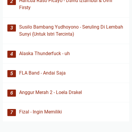
Hancua Raso Picayo - David Iztambul & Ovhi
Firsty
Susilo Bambang Yudhoyono - Seruling Di Lembah
Sunyi (Untuk Istri Tercinta)
Alaska Thunderfuck - uh
FLA Band - Andai Saja
Anggur Merah 2 - Loela Drakel
Fizal - Ingin Memiliki