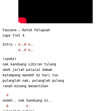
Fauzana – Ratok Palupuah
Capo fret 4
Intro : 
..
..
G
D
G
..
..
G
D
G
(spoke)
nak kanduang sibiran tulang
ubek jariah palarai damam
katompang mandeh di hari tuo
pulanglah nak, pulanglah pulang
ranah minang manantikan
G
ondeh.. nak kanduang oi..
D
G