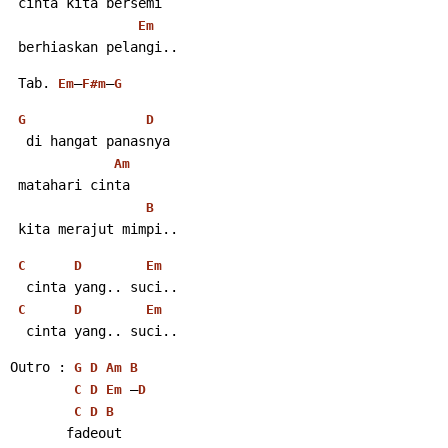
 cinta kita bersemi
Em
 berhiaskan pelangi..
 Tab. 
–
–
Em
F#m
G
G
D
  di hangat panasnya
Am
 matahari cinta
B
 kita merajut mimpi..
C
D
Em
  cinta yang.. suci..
C
D
Em
  cinta yang.. suci..
Outro : 
G
D
Am
B
 –
C
D
Em
D
C
D
B
       fadeout