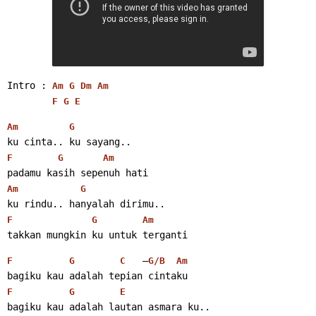
Intro : 
Am
G
Dm
Am
F
G
E
Am
G
ku cinta.. ku sayang..
F
G
Am
padamu kasih sepenuh hati
Am
G
ku rindu.. hanyalah dirimu..
F
G
Am
takkan mungkin ku untuk terganti
   –
F
G
C
G/B
Am
bagiku kau adalah tepian cintaku
F
G
E
bagiku kau adalah lautan asmara ku..