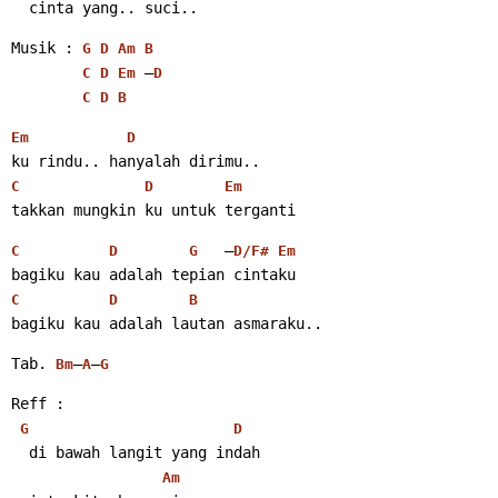
  cinta yang.. suci..
Musik : 
G
D
Am
B
 –
C
D
Em
D
C
D
B
Em
D
ku rindu.. hanyalah dirimu..
C
D
Em
takkan mungkin ku untuk terganti
   –
C
D
G
D/F#
Em
bagiku kau adalah tepian cintaku
C
D
B
bagiku kau adalah lautan asmaraku..
Tab. 
–
–
Bm
A
G
Reff :
G
D
  di bawah langit yang indah
Am