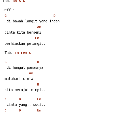
Tab. 
–
–
Bm
A
G
Reff :
G
D
  di bawah langit yang indah
Am
 cinta kita bersemi
Em
 berhiaskan pelangi..
 Tab. 
–
–
Em
F#m
G
G
D
  di hangat panasnya
Am
 matahari cinta
B
 kita merajut mimpi..
C
D
Em
  cinta yang.. suci..
C
D
Em