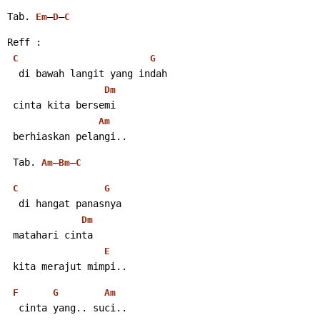
Tab. 
–
–
Em
D
C
Reff :
C
G
  di bawah langit yang indah
Dm
 cinta kita bersemi
Am
 berhiaskan pelangi..
 Tab. 
–
–
Am
Bm
C
C
G
  di hangat panasnya
Dm
 matahari cinta
E
 kita merajut mimpi..
F
G
Am
  cinta yang.. suci..