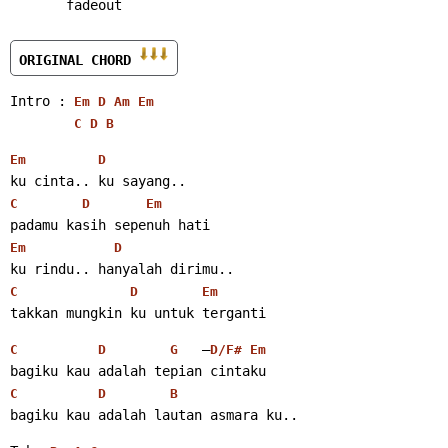
       fadeout
ORIGINAL CHORD 
Intro : 
Em
D
Am
Em
C
D
B
Em
D
ku cinta.. ku sayang..
C
D
Em
padamu kasih sepenuh hati
Em
D
ku rindu.. hanyalah dirimu..
C
D
Em
takkan mungkin ku untuk terganti
   –
C
D
G
D/F#
Em
bagiku kau adalah tepian cintaku
C
D
B
bagiku kau adalah lautan asmara ku..