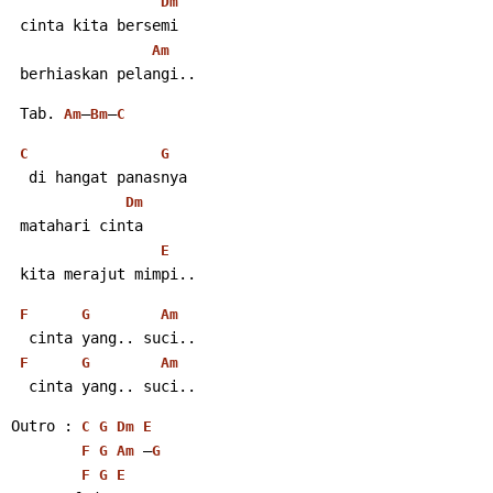
Dm
 cinta kita bersemi
Am
 berhiaskan pelangi..
 Tab. 
–
–
Am
Bm
C
C
G
  di hangat panasnya
Dm
 matahari cinta
E
 kita merajut mimpi..
F
G
Am
  cinta yang.. suci..
F
G
Am
  cinta yang.. suci..
Outro : 
C
G
Dm
E
 –
F
G
Am
G
F
G
E