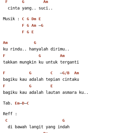
F
G
Am
  cinta yang.. suci..
Musik : 
C
G
Dm
E
 –
F
G
Am
G
F
G
E
Am
G
ku rindu.. hanyalah dirimu..
F
G
Am
takkan mungkin ku untuk terganti
   –
F
G
C
G/B
Am
bagiku kau adalah tepian cintaku
F
G
E
bagiku kau adalah lautan asmara ku..
Tab. 
–
–
Em
D
C
Reff :
C
G
  di bawah langit yang indah