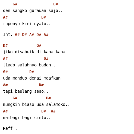
G#
D#
den sangko gurauan sajo..
A#
D#
ruponyo kini nyato..
Int. 
G#
D#
A#
D#
A#
D#
G#
jiko disabuik di kana-kana
A#
D#
tiado salahnyo badan..
G#
D#
uda manduo denai maafkan
A#
D#
tapi baulang seso..
G#
D#
mungkin biaso uda salamoko..
A#
D#
A#
mambagi bagi cinto..
Reff :