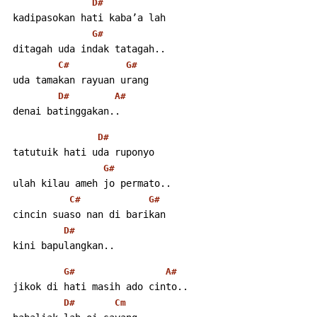
D#
 kadipasokan hati kaba’a lah
G#
 ditagah uda indak tatagah..
C#
G#
 uda tamakan rayuan urang
D#
A#
 denai batinggakan..
D#
 tatutuik hati uda ruponyo
G#
 ulah kilau ameh jo permato..
C#
G#
 cincin suaso nan di barikan
D#
 kini bapulangkan..
G#
A#
 jikok di hati masih ado cinto..
D#
Cm