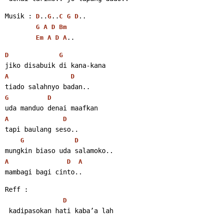
Musik : 
..
..
..
D
G
C
G
D
G
A
D
Bm
..
Em
A
D
A
D
G
jiko disabuik di kana-kana
A
D
tiado salahnyo badan..
G
D
uda manduo denai maafkan
A
D
tapi baulang seso..
G
D
mungkin biaso uda salamoko..
A
D
A
mambagi bagi cinto..
Reff :
D
 kadipasokan hati kaba’a lah