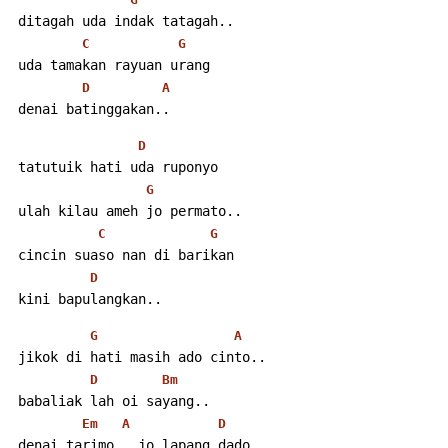
 ditagah uda indak tatagah..
C
G
 uda tamakan rayuan urang
D
A
 denai batinggakan..
D
 tatutuik hati uda ruponyo
G
 ulah kilau ameh jo permato..
C
G
 cincin suaso nan di barikan
D
 kini bapulangkan..
G
A
 jikok di hati masih ado cinto..
D
Bm
 babaliak lah oi sayang..
Em
A
D
 denai tarimo.. jo lapang dado..