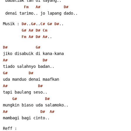
 babaliak lah oi sayang..
Fm
A#
D#
 denai tarimo.. jo lapang dado..
Musik : 
..
..
..
D#
G#
C#
G#
D#
G#
A#
D#
Cm
..
Fm
A#
D#
A#
D#
G#
jiko disabuik di kana-kana
A#
D#
tiado salahnyo badan..
G#
D#
uda manduo denai maafkan
A#
D#
tapi baulang seso..
G#
D#
mungkin biaso uda salamoko..
A#
D#
A#
mambagi bagi cinto..
Reff :