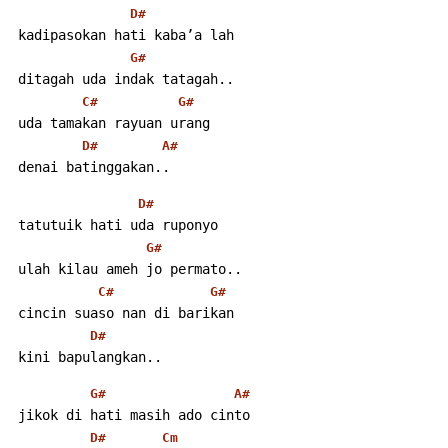
D#
 kadipasokan hati kaba’a lah
G#
 ditagah uda indak tatagah..
C#
G#
 uda tamakan rayuan urang
D#
A#
 denai batinggakan..
D#
 tatutuik hati uda ruponyo
G#
 ulah kilau ameh jo permato..
C#
G#
 cincin suaso nan di barikan
D#
 kini bapulangkan..
G#
A#
 jikok di hati masih ado cinto
D#
Cm