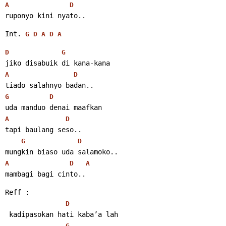
A
D
ruponyo kini nyato..
Int. 
G
D
A
D
A
D
G
jiko disabuik di kana-kana
A
D
tiado salahnyo badan..
G
D
uda manduo denai maafkan
A
D
tapi baulang seso..
G
D
mungkin biaso uda salamoko..
A
D
A
mambagi bagi cinto..
Reff :
D
 kadipasokan hati kaba’a lah
G