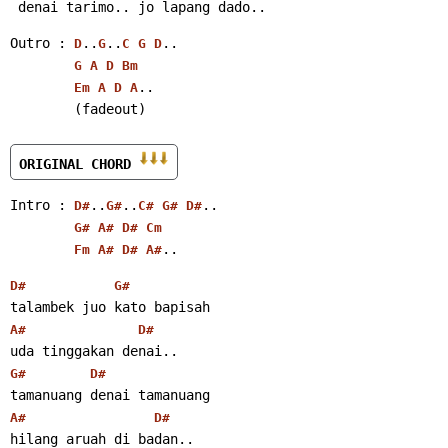
 denai tarimo.. jo lapang dado..
Outro : 
..
..
..
D
G
C
G
D
G
A
D
Bm
..
Em
A
D
A
        (fadeout)
ORIGINAL CHORD 
Intro : 
..
..
..
D#
G#
C#
G#
D#
G#
A#
D#
Cm
..
Fm
A#
D#
A#
D#
G#
talambek juo kato bapisah
A#
D#
uda tinggakan denai..
G#
D#
tamanuang denai tamanuang
A#
D#
hilang aruah di badan..