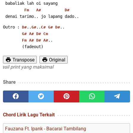
 babaliak lah oi sayang
Fm
A#
D#
 denai tarimo.. jo lapang dado..
Outro : 
..
..
..
D#
G#
C#
G#
D#
G#
A#
D#
Cm
..
Fm
A#
D#
A#
        (fadeout)
Transpose
Original
 print yang maksimal
Share
Chord Lirik Lagu Terkait
Fauzana Ft. Ipank - Bacarai Tambilang