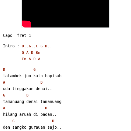
Capo  fret 1
Intro : 
..
..
..
D
G
C
G
D
G
A
D
Bm
.. 
Em
A
D
A
D
G
talambek juo kato bapisah
A
D
uda tinggakan denai..
G
D
tamanuang denai tamanuang
A
D
hilang aruah di badan..
G
D
den sangko gurauan sajo..