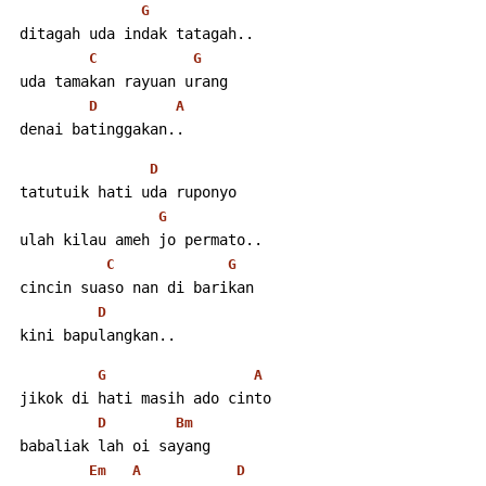
G
 ditagah uda indak tatagah..
C
G
 uda tamakan rayuan urang
D
A
 denai batinggakan..
D
 tatutuik hati uda ruponyo
G
 ulah kilau ameh jo permato..
C
G
 cincin suaso nan di barikan
D
 kini bapulangkan..
G
A
 jikok di hati masih ado cinto
D
Bm
 babaliak lah oi sayang
Em
A
D