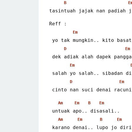
B
E
tasintuah jajak nan padiah j
Reff :
Em
 yo tak mungkin.. kito basa
D
Em
 dek adiak alah dapek pangg
Em
 salah yo salah.. sibadan d
D
Em
 cinto nan suci denai racuni
Am
Em
B
Em
 untuak apo.. disasali..
Am
Em
B
Em
 karano denai.. lupo jo diri