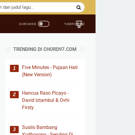
TRENDING DI CHORD97.COM
Five Minutes - Pujaan Hati
(New Version)
Hancua Raso Picayo -
David Iztambul & Ovhi
Firsty
Susilo Bambang
Yudhoyono - Seruling Di