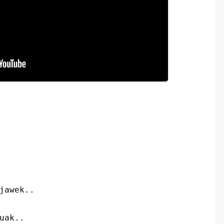
jawek..
uak..