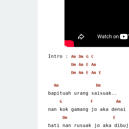
Intro : 
Am
Dm
G
C
Dm
Am
E
Am
Dm
Am
E
Am
E
Am
Dm
bapituah urang saisuak..
G
F
Am
nan kok gamang jo aka denai 
Dm
E
hati nan rusuak jo aka dibuj