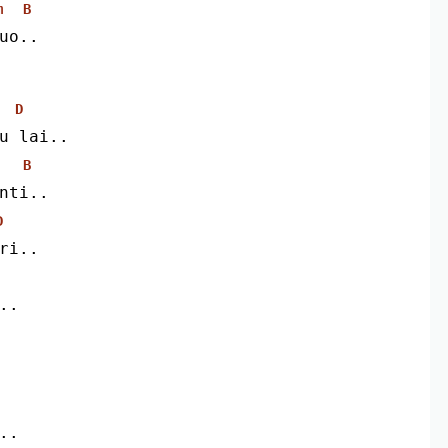
m
B
uo..
D
tu lai..
B
anti..
D
iri..
..
..