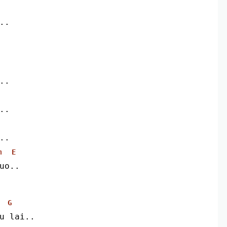
..
..
..
..
m
E
uo..
G
tu lai..