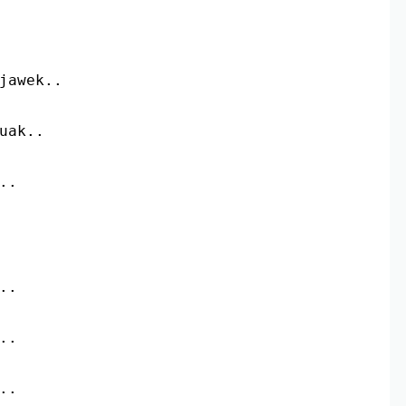
jawek..
uak..
..
..
..
..