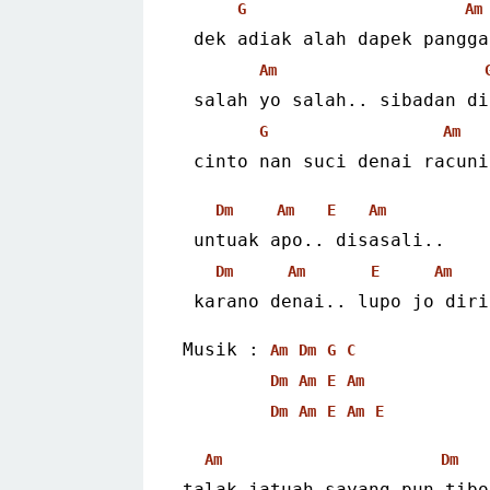
G
Am
 dek adiak alah dapek pangg
Am
 salah yo salah.. sibadan d
G
Am
 cinto nan suci denai racuni
Dm
Am
E
Am
 untuak apo.. disasali..
Dm
Am
E
Am
 karano denai.. lupo jo diri
Musik : 
Am
Dm
G
C
Dm
Am
E
Am
Dm
Am
E
Am
E
Am
Dm
talak jatuah sayang pun tibo