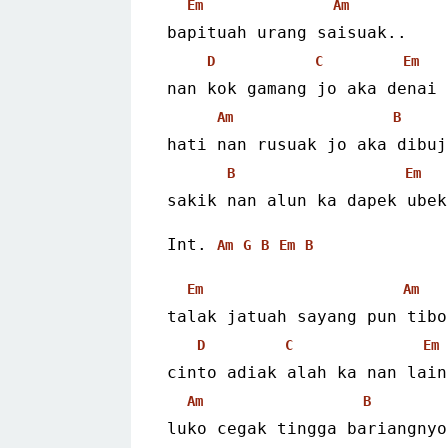
Em
Am
bapituah urang saisuak..
D
C
Em
nan kok gamang jo aka denai 
Am
B
hati nan rusuak jo aka dibuj
B
Em
sakik nan alun ka dapek ubek
Int. 
Am
G
B
Em
B
Em
Am
talak jatuah sayang pun tibo
D
C
Em
cinto adiak alah ka nan lain
Am
B
luko cegak tingga bariangnyo