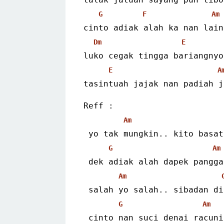
G
F
Am
cinto adiak alah ka nan lain
Dm
E
luko cegak tingga bariangnyo
E
A
tasintuah jajak nan padiah j
Reff :
Am
 yo tak mungkin.. kito basa
G
Am
 dek adiak alah dapek pangg
Am
 salah yo salah.. sibadan d
G
Am
 cinto nan suci denai racuni