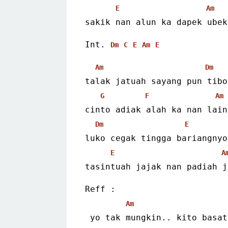
E
Am
sakik nan alun ka dapek ubek
Int. 
Dm
C
E
Am
E
Am
Dm
talak jatuah sayang pun tibo
G
F
Am
cinto adiak alah ka nan lain
Dm
E
luko cegak tingga bariangnyo
E
A
tasintuah jajak nan padiah j
Reff :
Am
 yo tak mungkin.. kito basa