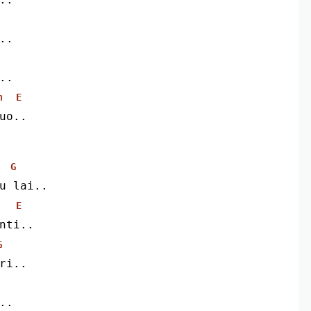
..
..
m
E
uo..
G
tu lai..
E
anti..
G
iri..
..