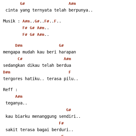
G#
A#m
 cinta yang ternyata telah berpunya..
Musik : 
..
..
..
..
A#m
G#
F#
F
..
F#
G#
A#m
..
F#
G#
A#m
D#m
G#
mengapa mudah kau beri harapan
C#
A#m
sedangkan dikau telah berdua
D#m
F
tergores hatiku.. terasa pilu..
Reff :
A#m
 teganya..
G#
 kau biarku menanggung sendiri..
F#
 sakit terasa bagai berduri..