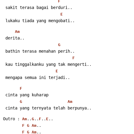
F
 sakit terasa bagai berduri..
E
 lukaku tiada yang mengobati..
Am
 derita..
G
 bathin terasa menahan perih..
F
 kau tinggalkanku yang tak mengerti..
E
 mengapa semua ini terjadi..
F
 cinta yang kuharap
G
Am
 cinta yang ternyata telah berpunya..
Outro : 
..
..
..
..
Am
G
F
E
..
F
G
Am
..
F
G
Am