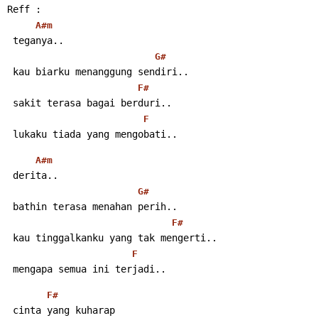
Reff :
A#m
 teganya..
G#
 kau biarku menanggung sendiri..
F#
 sakit terasa bagai berduri..
F
 lukaku tiada yang mengobati..
A#m
 derita..
G#
 bathin terasa menahan perih..
F#
 kau tinggalkanku yang tak mengerti..
F
 mengapa semua ini terjadi..
F#
 cinta yang kuharap