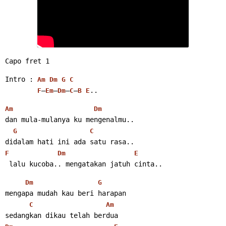
Capo fret 1
Intro : 
Am
Dm
G
C
–
–
–
–
..
F
Em
Dm
C
B
E
Am
Dm
dan mula-mulanya ku mengenalmu..
G
C
didalam hati ini ada satu rasa..
F
Dm
E
 lalu kucoba.. mengatakan jatuh cinta..
Dm
G
mengapa mudah kau beri harapan
C
Am
sedangkan dikau telah berdua