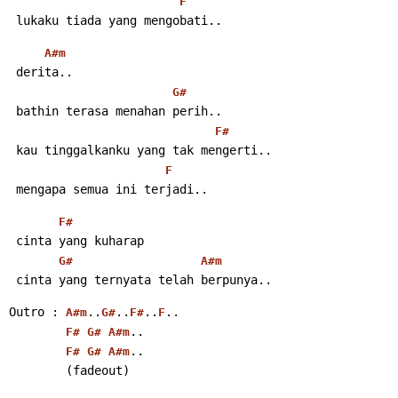
F
 lukaku tiada yang mengobati..
A#m
 derita..
G#
 bathin terasa menahan perih..
F#
 kau tinggalkanku yang tak mengerti..
F
 mengapa semua ini terjadi..
F#
 cinta yang kuharap
G#
A#m
 cinta yang ternyata telah berpunya..
Outro : 
..
..
..
..
A#m
G#
F#
F
..
F#
G#
A#m
..
F#
G#
A#m
        (fadeout)