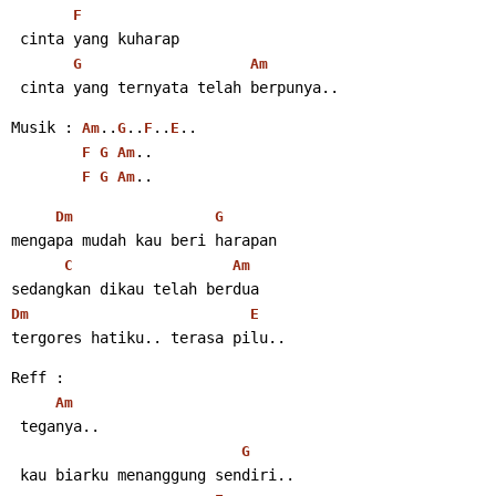
F
 cinta yang kuharap
G
Am
 cinta yang ternyata telah berpunya..
Musik : 
..
..
..
..
Am
G
F
E
..
F
G
Am
..
F
G
Am
Dm
G
mengapa mudah kau beri harapan
C
Am
sedangkan dikau telah berdua
Dm
E
tergores hatiku.. terasa pilu..
Reff :
Am
 teganya..
G
 kau biarku menanggung sendiri..