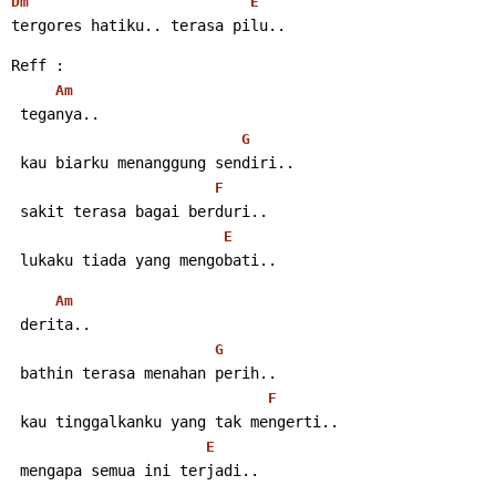
Dm
E
tergores hatiku.. terasa pilu..
Reff :
Am
 teganya..
G
 kau biarku menanggung sendiri..
F
 sakit terasa bagai berduri..
E
 lukaku tiada yang mengobati..
Am
 derita..
G
 bathin terasa menahan perih..
F
 kau tinggalkanku yang tak mengerti..
E
 mengapa semua ini terjadi..