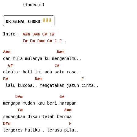
        (fadeout)
ORIGINAL CHORD 
Intro : 
A#m
D#m
G#
C#
–
–
–
–
..
F#
Fm
D#m
C#
C
F
A#m
D#m
dan mula-mulanya ku mengenalmu..
G#
C#
didalam hati ini ada satu rasa..
F#
D#m
F
 lalu kucoba.. mengatakan jatuh cinta..
D#m
G#
mengapa mudah kau beri harapan
C#
A#m
sedangkan dikau telah berdua
D#m
F
tergores hatiku.. terasa pilu..