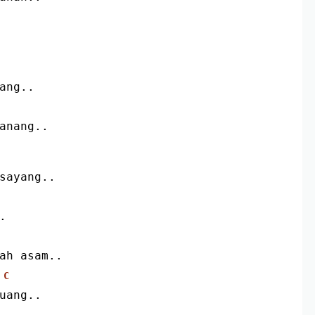
rang..
sanang..
 sayang..
.
iah asam..
C
buang..