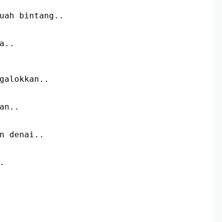
uah bintang..
a..
galokkan..
an..
n denai..
.