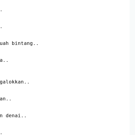
.
.
uah bintang..
a..
galokkan..
an..
n denai..
.