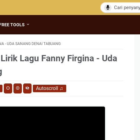
FREE TOOLS
NA - UDA SANANG DENAI TABUANG
Lirik Lagu Fanny Firgina - Uda
g
Autoscroll
♫