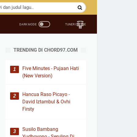
TRENDING DI CHORD97.COM
Five Minutes - Pujaan Hati
(New Version)
Hancua Raso Picayo -
David Iztambul & Ovhi
Firsty
Susilo Bambang
Yudhoyono - Seruling Di