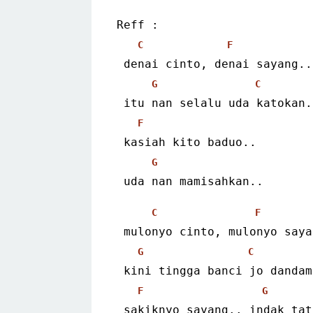
Reff :
C
F
 denai cinto, denai sayang..
G
C
 itu nan selalu uda katokan.
F
 kasiah kito baduo..
G
 uda nan mamisahkan..
C
F
 mulonyo cinto, mulonyo say
G
C
 kini tingga banci jo dandam
F
G
 sakiknyo sayang.. indak ta