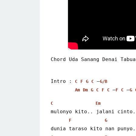
Chord Uda Sanang Denai Tabua
Intro : 
 –
C
F
G
C
G/B
 –
 –
Am
Dm
G
C
F
C
F
C
G
C
Em
mulonyo kito.. jalani cinto.
F
G
dunia taraso kito nan punyo.