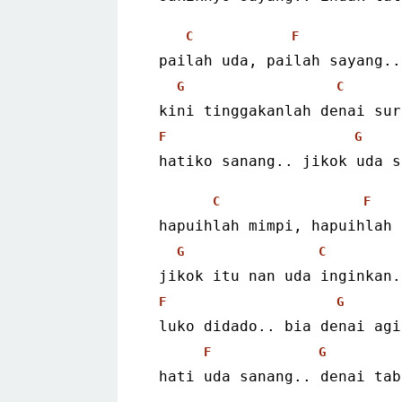
C
F
 pailah uda, pailah sayang..
G
C
 kini tinggakanlah denai su
F
G
 hatiko sanang.. jikok uda 
C
F
 hapuihlah mimpi, hapuihlah
G
C
 jikok itu nan uda inginkan.
F
G
 luko didado.. bia denai ag
F
G
 hati uda sanang.. denai ta