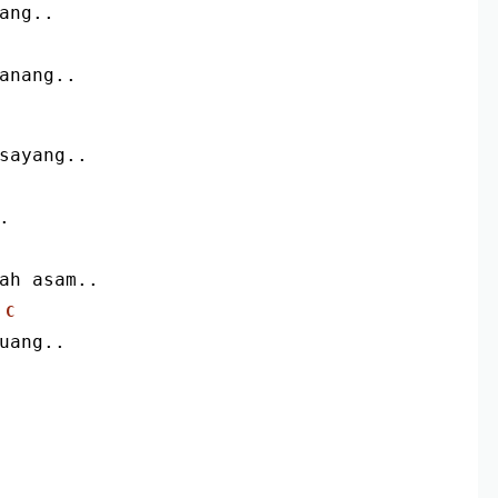
rang..
sanang..
 sayang..
.
iah asam..
C
buang..