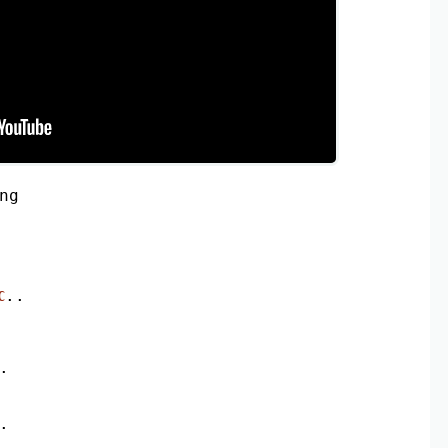
ng
..
C
.
.