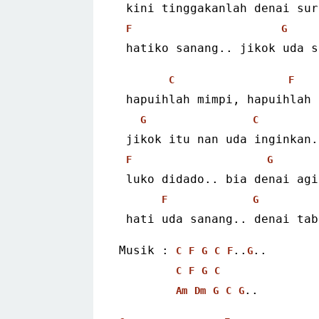
 kini tinggakanlah denai su
F
G
 hatiko sanang.. jikok uda 
C
F
 hapuihlah mimpi, hapuihlah
G
C
 jikok itu nan uda inginkan.
F
G
 luko didado.. bia denai ag
F
G
 hati uda sanang.. denai ta
Musik : 
..
..
C
F
G
C
F
G
C
F
G
C
..
Am
Dm
G
C
G