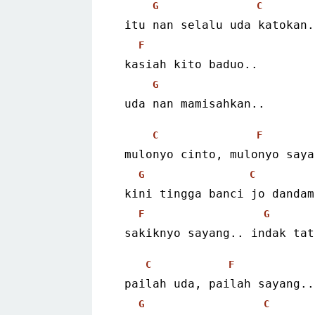
G
C
 itu nan selalu uda katokan.
F
 kasiah kito baduo..
G
 uda nan mamisahkan..
C
F
 mulonyo cinto, mulonyo say
G
C
 kini tingga banci jo dandam
F
G
 sakiknyo sayang.. indak ta
C
F
 pailah uda, pailah sayang..
G
C