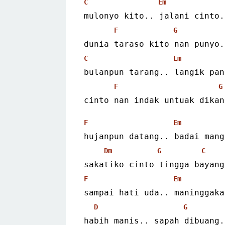
C
Em
mulonyo kito.. jalani cinto.
F
G
dunia taraso kito nan punyo.
C
Em
bulanpun tarang.. langik pan
F
G
cinto nan indak untuak dikan
F
Em
hujanpun datang.. badai mang
Dm
G
C
sakatiko cinto tingga bayang
F
Em
sampai hati uda.. maninggaka
D
G
habih manis.. sapah dibuang.