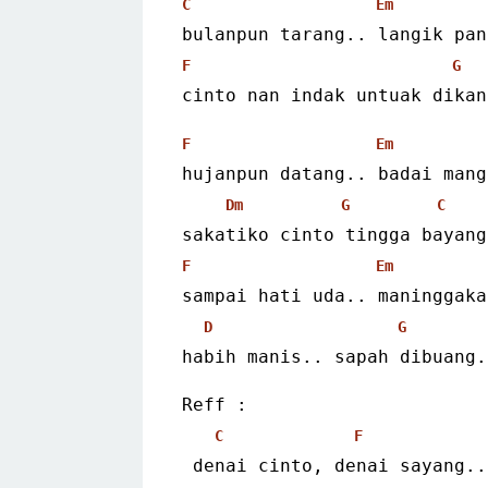
C
Em
bulanpun tarang.. langik pan
F
G
cinto nan indak untuak dikan
F
Em
hujanpun datang.. badai mang
Dm
G
C
sakatiko cinto tingga bayang
F
Em
sampai hati uda.. maninggaka
D
G
habih manis.. sapah dibuang.
Reff :
C
F
 denai cinto, denai sayang..