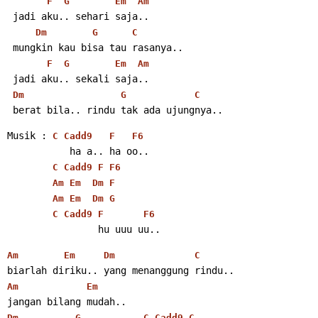
F
G
Em
Am
 jadi aku.. sehari saja..
Dm
G
C
 mungkin kau bisa tau rasanya..
F
G
Em
Am
 jadi aku.. sekali saja..
Dm
G
C
 berat bila.. rindu tak ada ujungnya..
Musik : 
C
Cadd9
F
F6
           ha a.. ha oo..
C
Cadd9
F
F6
Am
Em
Dm
F
Am
Em
Dm
G
C
Cadd9
F
F6
                hu uuu uu..
Am
Em
Dm
C
biarlah diriku.. yang menanggung rindu..
Am
Em
jangan bilang mudah..
Dm
G
C
Cadd9
C