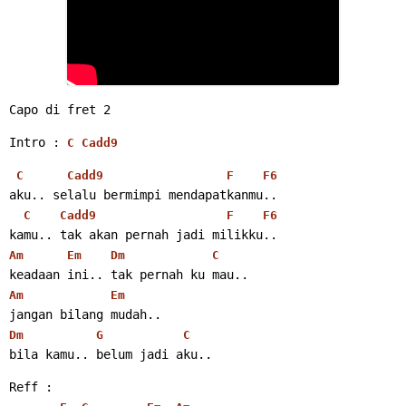
Capo di fret 2
Intro : 
C
Cadd9
C
Cadd9
F
F6
aku.. selalu bermimpi mendapatkanmu..
C
Cadd9
F
F6
kamu.. tak akan pernah jadi milikku..
Am
Em
Dm
C
keadaan ini.. tak pernah ku mau..
Am
Em
jangan bilang mudah..
Dm
G
C
bila kamu.. belum jadi aku..
Reff :