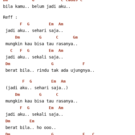
bila kamu.. belum jadi aku..
Reff :
F
G
Em
Am
 jadi aku.. sehari saja..
Dm
G
C
Gm
 mungkin kau bisa tau rasanya..
C
F
G
Em
Am
 jadi aku.. sekali saja..
Dm
G
F
 berat bila.. rindu tak ada ujungnya..
F
G
Em
Am
 (jadi aku.. sehari saja..)
Dm
G
C
 mungkin kau bisa tau rasanya..
F
G
Em
Am
 jadi aku.. sekali saja..
Dm
Em
 berat bila.. ho ooo..
Dm
G
F
C