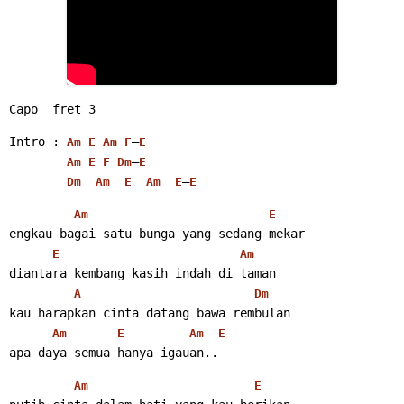
Capo  fret 3
Intro : 
–
Am
E
Am
F
E
–
Am
E
F
Dm
E
–
Dm
Am
E
Am
E
E
Am
E
engkau bagai satu bunga yang sedang mekar
E
Am
diantara kembang kasih indah di taman
A
Dm
kau harapkan cinta datang bawa rembulan
Am
E
Am
E
apa daya semua hanya igauan..
Am
E