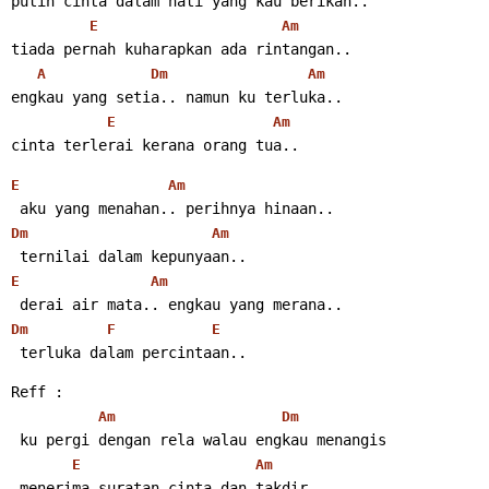
putih cinta dalam hati yang kau berikan..
E
Am
tiada pernah kuharapkan ada rintangan..
A
Dm
Am
engkau yang setia.. namun ku terluka..
E
Am
cinta terlerai kerana orang tua..
E
Am
 aku yang menahan.. perihnya hinaan..
Dm
Am
 ternilai dalam kepunyaan..
E
Am
 derai air mata.. engkau yang merana..
Dm
F
E
 terluka dalam percintaan..
Reff :
Am
Dm
 ku pergi dengan rela walau engkau menangis
E
Am
 menerima suratan cinta dan takdir..