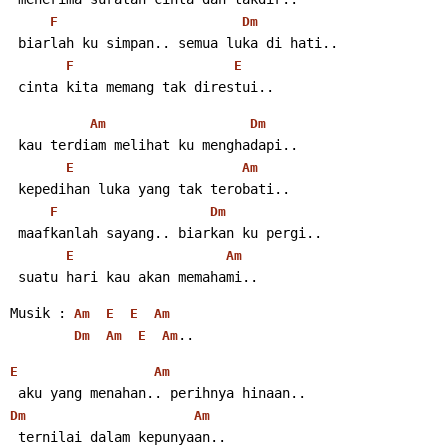
F
Dm
 biarlah ku simpan.. semua luka di hati..
F
E
 cinta kita memang tak direstui..
Am
Dm
 kau terdiam melihat ku menghadapi..
E
Am
 kepedihan luka yang tak terobati..
F
Dm
 maafkanlah sayang.. biarkan ku pergi..
E
Am
 suatu hari kau akan memahami..
Musik : 
Am
E
E
Am
..
Dm
Am
E
Am
E
Am
 aku yang menahan.. perihnya hinaan..
Dm
Am
 ternilai dalam kepunyaan..