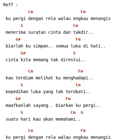
Reff :
Cm
Fm
 ku pergi dengan rela walau engkau menangis
G
Cm
 menerima suratan cinta dan takdir..
G#
Fm
 biarlah ku simpan.. semua luka di hati..
G#
G
 cinta kita memang tak direstui..
Cm
Fm
 kau terdiam melihat ku menghadapi..
G
Cm
 kepedihan luka yang tak terobati..
G#
Fm
 maafkanlah sayang.. biarkan ku pergi..
G
Cm
G
 suatu hari kau akan memahami..
Cm
Fm
 ku pergi dengan rela walau engkau menangis