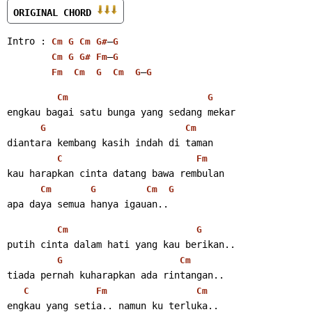
ORIGINAL CHORD 
Intro : 
–
Cm
G
Cm
G#
G
–
Cm
G
G#
Fm
G
–
Fm
Cm
G
Cm
G
G
Cm
G
engkau bagai satu bunga yang sedang mekar
G
Cm
diantara kembang kasih indah di taman
C
Fm
kau harapkan cinta datang bawa rembulan
Cm
G
Cm
G
apa daya semua hanya igauan..
Cm
G
putih cinta dalam hati yang kau berikan..
G
Cm
tiada pernah kuharapkan ada rintangan..
C
Fm
Cm
engkau yang setia.. namun ku terluka..