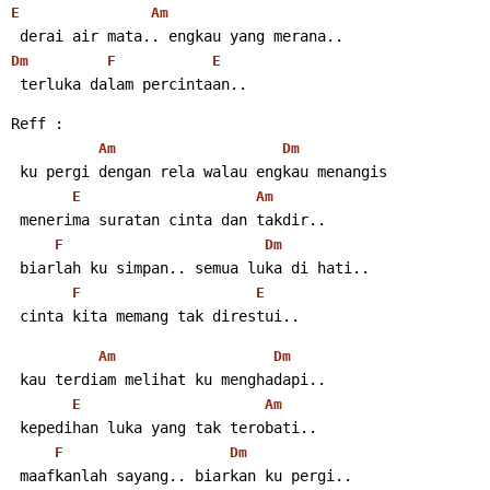
E
Am
 derai air mata.. engkau yang merana..
Dm
F
E
 terluka dalam percintaan..
Reff :
Am
Dm
 ku pergi dengan rela walau engkau menangis
E
Am
 menerima suratan cinta dan takdir..
F
Dm
 biarlah ku simpan.. semua luka di hati..
F
E
 cinta kita memang tak direstui..
Am
Dm
 kau terdiam melihat ku menghadapi..
E
Am
 kepedihan luka yang tak terobati..
F
Dm
 maafkanlah sayang.. biarkan ku pergi..