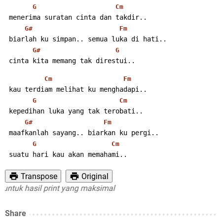
G
Cm
 menerima suratan cinta dan takdir..
G#
Fm
 biarlah ku simpan.. semua luka di hati..
G#
G
 cinta kita memang tak direstui..
Cm
Fm
 kau terdiam melihat ku menghadapi..
G
Cm
 kepedihan luka yang tak terobati..
G#
Fm
 maafkanlah sayang.. biarkan ku pergi..
G
Cm
 suatu hari kau akan memahami..
Transpose
Original
uk hasil print yang maksimal
Share