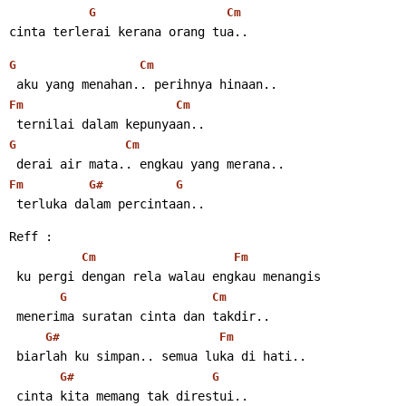
G
Cm
cinta terlerai kerana orang tua..
G
Cm
 aku yang menahan.. perihnya hinaan..
Fm
Cm
 ternilai dalam kepunyaan..
G
Cm
 derai air mata.. engkau yang merana..
Fm
G#
G
 terluka dalam percintaan..
Reff :
Cm
Fm
 ku pergi dengan rela walau engkau menangis
G
Cm
 menerima suratan cinta dan takdir..
G#
Fm
 biarlah ku simpan.. semua luka di hati..
G#
G
 cinta kita memang tak direstui..