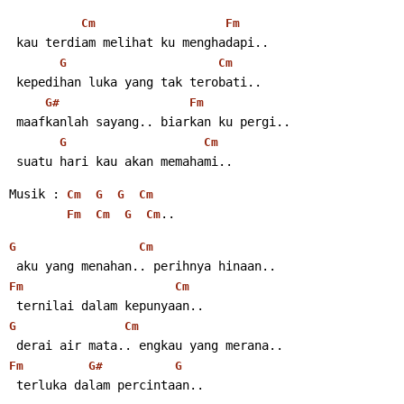
Cm
Fm
 kau terdiam melihat ku menghadapi..
G
Cm
 kepedihan luka yang tak terobati..
G#
Fm
 maafkanlah sayang.. biarkan ku pergi..
G
Cm
 suatu hari kau akan memahami..
Musik : 
Cm
G
G
Cm
..
Fm
Cm
G
Cm
G
Cm
 aku yang menahan.. perihnya hinaan..
Fm
Cm
 ternilai dalam kepunyaan..
G
Cm
 derai air mata.. engkau yang merana..
Fm
G#
G
 terluka dalam percintaan..