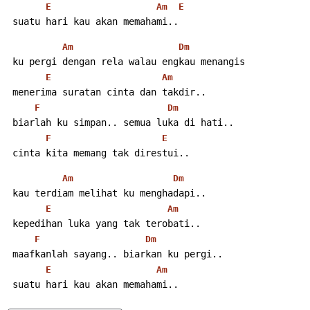
E
Am
E
 suatu hari kau akan memahami..
Am
Dm
 ku pergi dengan rela walau engkau menangis
E
Am
 menerima suratan cinta dan takdir..
F
Dm
 biarlah ku simpan.. semua luka di hati..
F
E
 cinta kita memang tak direstui..
Am
Dm
 kau terdiam melihat ku menghadapi..
E
Am
 kepedihan luka yang tak terobati..
F
Dm
 maafkanlah sayang.. biarkan ku pergi..
E
Am
 suatu hari kau akan memahami..