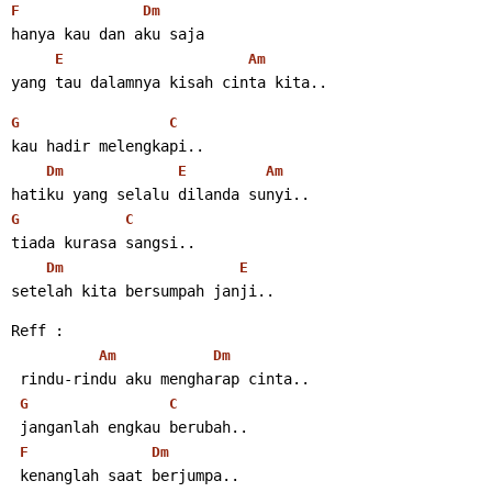
F
Dm
hanya kau dan aku saja
E
Am
yang tau dalamnya kisah cinta kita..
G
C
kau hadir melengkapi..
Dm
E
Am
hatiku yang selalu dilanda sunyi..
G
C
tiada kurasa sangsi..
Dm
E
setelah kita bersumpah janji..
Reff :
Am
Dm
 rindu-rindu aku mengharap cinta..
G
C
 janganlah engkau berubah..
F
Dm
 kenanglah saat berjumpa..