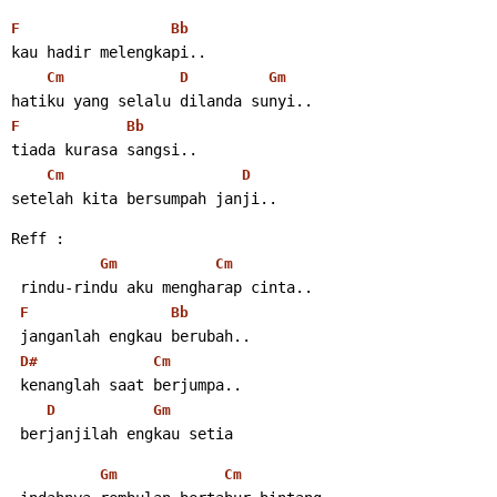
F
Bb
kau hadir melengkapi..
Cm
D
Gm
hatiku yang selalu dilanda sunyi..
F
Bb
tiada kurasa sangsi..
Cm
D
setelah kita bersumpah janji..
Reff :
Gm
Cm
 rindu-rindu aku mengharap cinta..
F
Bb
 janganlah engkau berubah..
D#
Cm
 kenanglah saat berjumpa..
D
Gm
 berjanjilah engkau setia
Gm
Cm