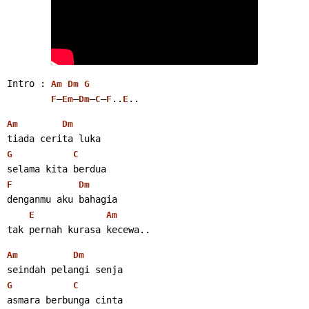
Intro : 
Am
Dm
G
–
–
–
–
..
..
F
Em
Dm
C
F
E
Am
Dm
tiada cerita luka
G
C
selama kita berdua
F
Dm
denganmu aku bahagia
E
Am
tak pernah kurasa kecewa..
Am
Dm
seindah pelangi senja
G
C
asmara berbunga cinta