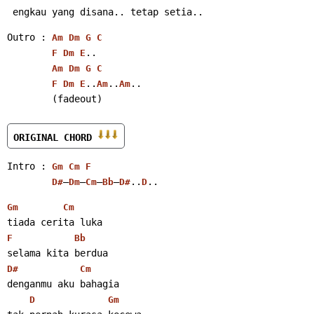
 engkau yang disana.. tetap setia..
Outro : 
Am
Dm
G
C
..
F
Dm
E
Am
Dm
G
C
..
..
..
F
Dm
E
Am
Am
        (fadeout)
ORIGINAL CHORD 
Intro : 
Gm
Cm
F
–
–
–
–
..
..
D#
Dm
Cm
Bb
D#
D
Gm
Cm
tiada cerita luka
F
Bb
selama kita berdua
D#
Cm
denganmu aku bahagia
D
Gm