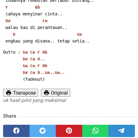
 indahnya rembulan bertabur bintang..
F
Bb
 cahaya menyinar cinta..
D#
Cm
 walau kau di perantauan..
D
Gm
 engkau yang disana.. tetap setia..
Outro : 
Gm
Cm
F
Bb
..
D#
Cm
D
Gm
Cm
F
Bb
..
..
..
D#
Cm
D
Gm
Gm
        (fadeout)
Transpose
Original
hasil print yang maksimal
Share