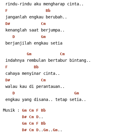
 rindu-rindu aku mengharap cinta..
F
Bb
 janganlah engkau berubah..
D#
Cm
 kenanglah saat berjumpa..
D
Gm
 berjanjilah engkau setia
Gm
Cm
 indahnya rembulan bertabur bintang..
F
Bb
 cahaya menyinar cinta..
D#
Cm
 walau kau di perantauan..
D
Gm
 engkau yang disana.. tetap setia..
Musik : 
Gm
Cm
F
Bb
..
D#
Cm
D
Gm
Cm
F
Bb
..
..
..
D#
Cm
D
Gm
Gm