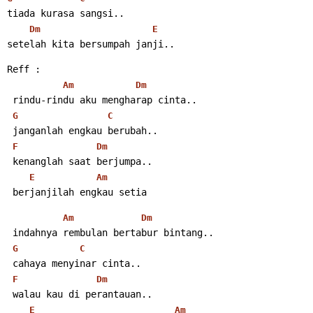
tiada kurasa sangsi..
Dm
E
setelah kita bersumpah janji..
Reff :
Am
Dm
 rindu-rindu aku mengharap cinta..
G
C
 janganlah engkau berubah..
F
Dm
 kenanglah saat berjumpa..
E
Am
 berjanjilah engkau setia
Am
Dm
 indahnya rembulan bertabur bintang..
G
C
 cahaya menyinar cinta..
F
Dm
 walau kau di perantauan..
E
Am