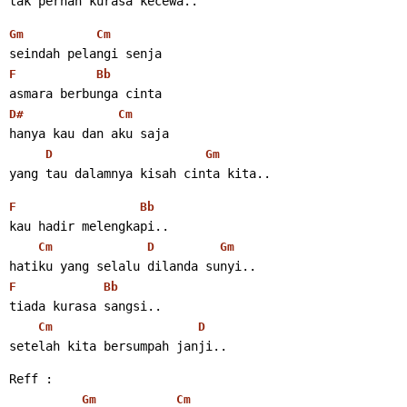
tak pernah kurasa kecewa..
Gm
Cm
seindah pelangi senja
F
Bb
asmara berbunga cinta
D#
Cm
hanya kau dan aku saja
D
Gm
yang tau dalamnya kisah cinta kita..
F
Bb
kau hadir melengkapi..
Cm
D
Gm
hatiku yang selalu dilanda sunyi..
F
Bb
tiada kurasa sangsi..
Cm
D
setelah kita bersumpah janji..
Reff :
Gm
Cm