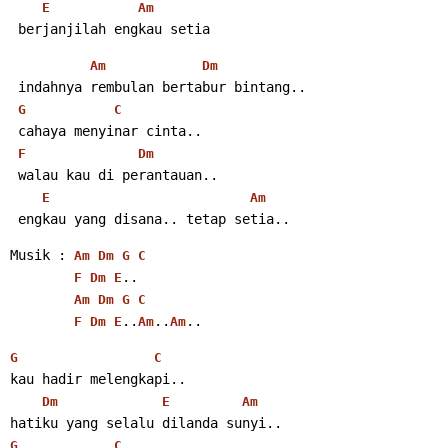
E
Am
 berjanjilah engkau setia
Am
Dm
 indahnya rembulan bertabur bintang..
G
C
 cahaya menyinar cinta..
F
Dm
 walau kau di perantauan..
E
Am
 engkau yang disana.. tetap setia..
Musik : 
Am
Dm
G
C
..
F
Dm
E
Am
Dm
G
C
..
..
..
F
Dm
E
Am
Am
G
C
kau hadir melengkapi..
Dm
E
Am
hatiku yang selalu dilanda sunyi..
G
C