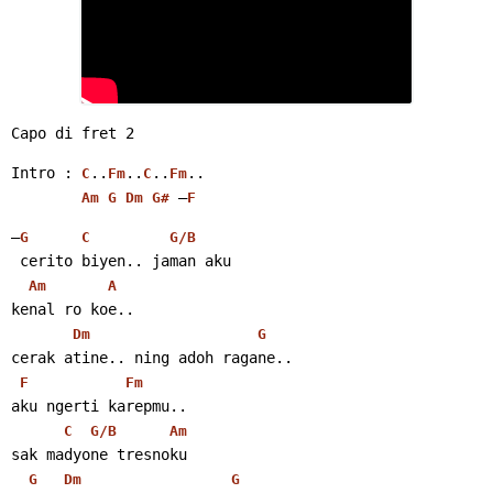
Capo di fret 2
Intro : 
..
..
..
..
C
Fm
C
Fm
 –
Am
G
Dm
G#
F
–
G
C
G/B
 cerito biyen.. jaman aku
Am
A
kenal ro koe..
Dm
G
cerak atine.. ning adoh ragane..
F
Fm
aku ngerti karepmu..
C
G/B
Am
sak madyone tresnoku
G
Dm
G