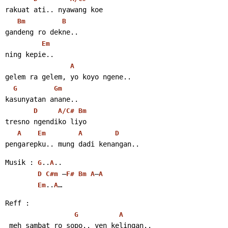
rakuat ati.. nyawang koe
Bm
B
gandeng ro dekne..
Em
ning kepie..
A
gelem ra gelem, yo koyo ngene..
G
Gm
kasunyatan anane..
D
A/C#
Bm
tresno ngendiko liyo
A
Em
A
D
pengarepku.. mung dadi kenangan..
Musik : 
..
..
G
A
 –
–
D
C#m
F#
Bm
A
A
..
…
Em
A
Reff :
G
A
 meh sambat ro sopo.. yen kelingan..