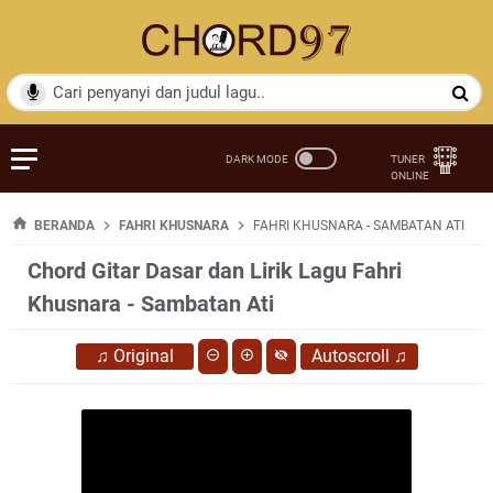
BERANDA
FAHRI KHUSNARA
FAHRI KHUSNARA - SAMBATAN ATI
Chord Gitar Dasar dan Lirik Lagu Fahri
Khusnara - Sambatan Ati
♫
Original
Autoscroll
♫