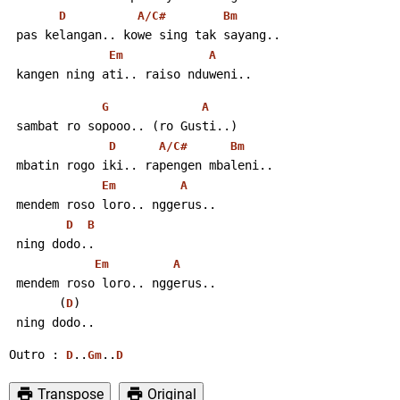
D
A/C#
Bm
 pas kelangan.. kowe sing tak sayang..
Em
A
 kangen ning ati.. raiso nduweni..
G
A
 sambat ro sopooo.. (ro Gusti..)
D
A/C#
Bm
 mbatin rogo iki.. rapengen mbaleni..
Em
A
 mendem roso loro.. nggerus..
D
B
 ning dodo..
Em
A
 mendem roso loro.. nggerus..
       (
)
D
 ning dodo..
Outro : 
..
..
D
Gm
D
Transpose
Original