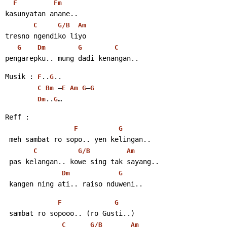
F
Fm
kasunyatan anane..
C
G/B
Am
tresno ngendiko liyo
G
Dm
G
C
pengarepku.. mung dadi kenangan..
Musik : 
..
..
F
G
 –
–
C
Bm
E
Am
G
G
..
…
Dm
G
Reff :
F
G
 meh sambat ro sopo.. yen kelingan..
C
G/B
Am
 pas kelangan.. kowe sing tak sayang..
Dm
G
 kangen ning ati.. raiso nduweni..
F
G
 sambat ro sopooo.. (ro Gusti..)
C
G/B
Am