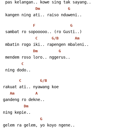
 pas kelangan.. kowe sing tak sayang..
Dm
G
 kangen ning ati.. raiso nduweni..
F
G
 sambat ro sopooooo.. (ro Gusti..)
C
G/B
Am
 mbatin rogo iki.. rapengen mbaleni..
Dm
G
 mendem roso loro.. nggerus..
C
 ning dodo..
C
G/B
rakuat ati.. nyawang koe
Am
A
gandeng ro dekne..
Dm
ning kepie..
G
gelem ra gelem, yo koyo ngene..