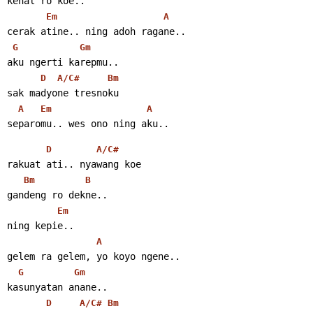
kenal ro koe..
Em
A
cerak atine.. ning adoh ragane..
G
Gm
aku ngerti karepmu..
D
A/C#
Bm
sak madyone tresnoku
A
Em
A
separomu.. wes ono ning aku..
D
A/C#
rakuat ati.. nyawang koe
Bm
B
gandeng ro dekne..
Em
ning kepie..
A
gelem ra gelem, yo koyo ngene..
G
Gm
kasunyatan anane..
D
A/C#
Bm