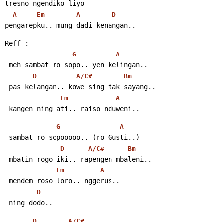
tresno ngendiko liyo
A
Em
A
D
pengarepku.. mung dadi kenangan..
Reff :
G
A
 meh sambat ro sopo.. yen kelingan..
D
A/C#
Bm
 pas kelangan.. kowe sing tak sayang..
Em
A
 kangen ning ati.. raiso nduweni..
G
A
 sambat ro sopooooo.. (ro Gusti..)
D
A/C#
Bm
 mbatin rogo iki.. rapengen mbaleni..
Em
A
 mendem roso loro.. nggerus..
D
 ning dodo..
D
A/C#