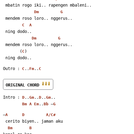
 mbatin rogo iki.. rapengen mbaleni..
Dm
G
 mendem roso loro.. nggerus..
C
A
 ning dodo..
Dm
G
 mendem roso loro.. nggerus..
       (
)
C
 ning dodo..
Outro : 
..
..
C
Fm
C
ORIGINAL CHORD 
Intro : 
..
..
..
..
D
Gm
D
Gm
..
 –
Bm
A
Em
Bb
G
–
A
D
A/C#
 cerito biyen.. jaman aku
Bm
B