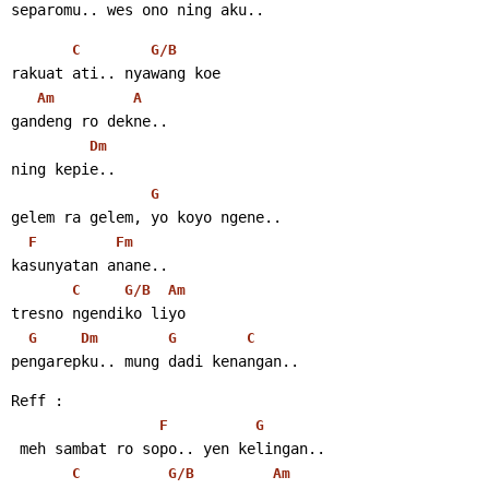
separomu.. wes ono ning aku..
C
G/B
rakuat ati.. nyawang koe
Am
A
gandeng ro dekne..
Dm
ning kepie..
G
gelem ra gelem, yo koyo ngene..
F
Fm
kasunyatan anane..
C
G/B
Am
tresno ngendiko liyo
G
Dm
G
C
pengarepku.. mung dadi kenangan..
Reff :
F
G
 meh sambat ro sopo.. yen kelingan..
C
G/B
Am