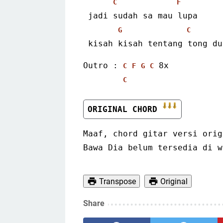
C
F
 jadi sudah sa mau lupa
G
C
 kisah kisah tentang tong du
Outro : 
 8x
C
F
G
C
C
ORIGINAL CHORD 
Maaf, chord gitar versi orig
Bawa Dia belum tersedia di w
Transpose
Original
Share