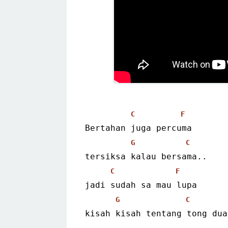
C
F
Bertahan juga percuma
G
C
tersiksa kalau bersama..
C
F
jadi sudah sa mau lupa
G
C
kisah kisah tentang tong dua