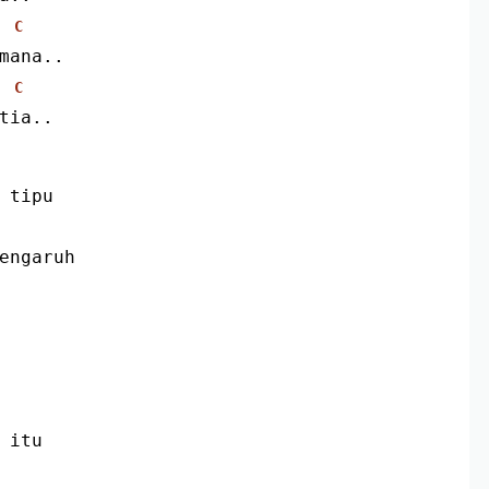
C
 mana..
C
etia..
 tipu
engaruh
 itu