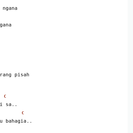
 ngana
gana
rang pisah
C
ri sa..
C
pu bahagia..