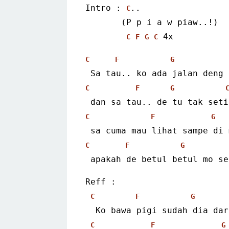
Intro : 
..
C
       (P p i a w piaw..!)
 4x
C
F
G
C
C
F
G
 Sa tau.. ko ada jalan deng
C
F
G
 dan sa tau.. de tu tak seti
C
F
G
 sa cuma mau lihat sampe di
C
F
G
 apakah de betul betul mo s
Reff :
C
F
G
  Ko bawa pigi sudah dia da
C
F
G