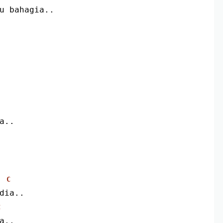
pu bahagia..
a..
C
 dia..
C
a..