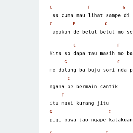
C
F
G
 sa cuma mau lihat sampe di
C
F
G
 apakah de betul betul mo s
C
F
Kita so dapa tau masih mo ba
G
C
mo datang ba buju sori nda p
C
ngana pe bermain cantik
F
itu masi kurang jitu
G
C
pigi bawa jao ngape kalakuan
C
F