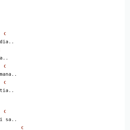
C
 dia..
C
a..
C
 mana..
C
etia..
C
ri sa..
C