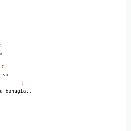
C
a
C
i sa..
C
pu bahagia..