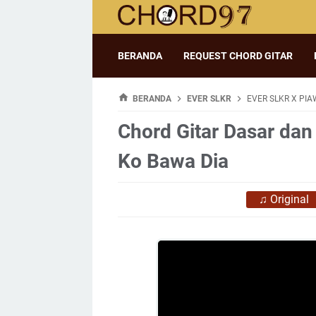
BERANDA
REQUEST CHORD GITAR
BERANDA
EVER SLKR
EVER SLKR X PIA
Chord Gitar Dasar dan 
Ko Bawa Dia
♫
Original