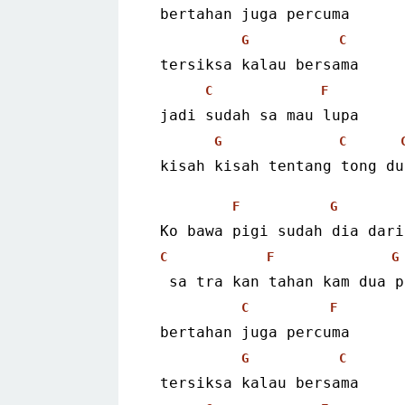
 bertahan juga percuma
G
C
 tersiksa kalau bersama
C
F
 jadi sudah sa mau lupa
G
C
 kisah kisah tentang tong du
F
G
 Ko bawa pigi sudah dia dar
C
F
G
  sa tra kan tahan kam dua 
C
F
 bertahan juga percuma
G
C
 tersiksa kalau bersama