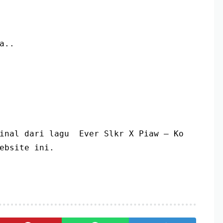
a..
inal dari lagu  Ever Slkr X Piaw – Ko 
ebsite ini.