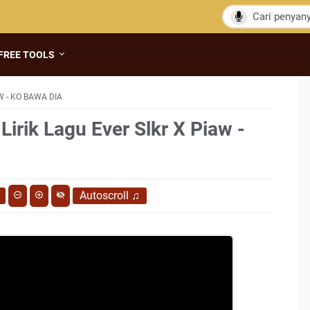
FREE TOOLS
W - KO BAWA DIA
Lirik Lagu Ever Slkr X Piaw -
Autoscroll
♫