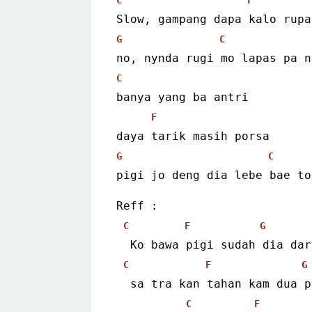
Slow, gampang dapa kalo rupa
G
C
no, nynda rugi mo lapas pa n
C
banya yang ba antri
F
daya tarik masih porsa
G
C
pigi jo deng dia lebe bae to
Reff :
C
F
G
  Ko bawa pigi sudah dia da
C
F
G
  sa tra kan tahan kam dua 
C
F