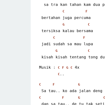
  sa tra kan tahan kam dua 
C
F
 bertahan juga percuma
G
C
 tersiksa kalau bersama
C
F
 jadi sudah sa mau lupa
G
C
 kisah kisah tentang tong du
Musik : 
 4x
C
F
G
C
..
C
C
F
G
 Sa tau.. ko ada jalan deng
C
F
G
 dan sa tau.. de tu tak seti