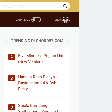
TRENDING DI CHORD97.COM
Five Minutes - Pujaan Hati
(New Version)
Hancua Raso Picayo -
David Iztambul & Ovhi
Firsty
Susilo Bambang
Yudhoyono - Seruling Di