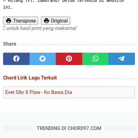
– Hilang (Ft. Zamorano) belum tersedia di website 
ini.
Transpose
Original
ntuk hasil print yang maksimal
Share
Chord Lirik Lagu Terkait
Ever Slkr X Piaw - Ko Bawa Dia
TRENDING DI CHORD97.COM