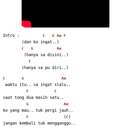
Intro :          
C
G
Am
F
        (dan ko ingat..)
C
G
Am
         (hanya sa disini..)
F
        (hanya sa pu diri..)
C
G
Am
 waktu itu.. sa ingat slalu..
F
C
saat tong dua masih satu..
G
Am
ko yang mau.. tuk pergi jauh..
               (
)
F
C
jangan kembali tuk mengganggu..