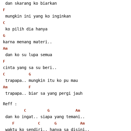
 dan skarang ko biarkan
F
 mungkin ini yang ko inginkan
C
 ko pilih dia hanya
G
karna menang materi..
Am
 dan ko su lupa semua
F
cinta yang sa su beri..
C
G
 trapapa.. mungkin itu ko pu mau
Am
F
 trapapa.. biar sa yang pergi jauh
Reff :
C
G
Am
 dan ko ingat.. siapa yang temani..
F
C
G
Am
 waktu ko sendiri.. hanya sa disini..