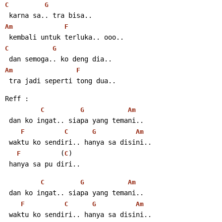
C
G
 karna sa.. tra bisa..
Am
F
 kembali untuk terluka.. ooo..
C
G
 dan semoga.. ko deng dia..
Am
F
 tra jadi seperti tong dua..
Reff :
C
G
Am
 dan ko ingat.. siapa yang temani..
F
C
G
Am
 waktu ko sendiri.. hanya sa disini..
          (
)
F
C
 hanya sa pu diri..
C
G
Am
 dan ko ingat.. siapa yang temani..
F
C
G
Am
 waktu ko sendiri.. hanya sa disini..