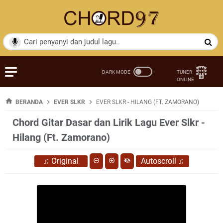
BERANDA
EVER SLKR
EVER SLKR - HILANG (FT. ZAMORANO)
Chord Gitar Dasar dan Lirik Lagu Ever Slkr -
Hilang (Ft. Zamorano)
♫
Original
Autoscroll
♫