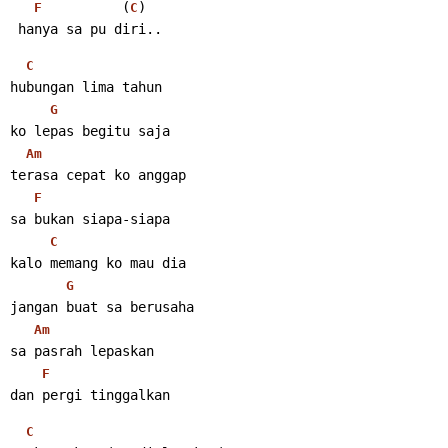
          (
)
F
C
 hanya sa pu diri..
C
hubungan lima tahun
G
ko lepas begitu saja
Am
terasa cepat ko anggap
F
sa bukan siapa-siapa
C
kalo memang ko mau dia
G
jangan buat sa berusaha
Am
sa pasrah lepaskan
F
dan pergi tinggalkan
C