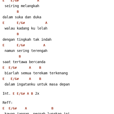
E
E/G#
A
 seiring melangkah
B
dalam suka dan duka
E
E/G#
A
 walau kadang ku lelah
B
dengan tingkah tak indah
E
E/G#
A
 namun sering terengah
B
saat tertawa bercanda
E
E/G#
A
B
 biarlah semua terekam terkenang
E
E/G#
A
B
 dalam ingatanku untuk masa depan
Int. 
 2x
E
E/G#
A
B
Reff:
E
E/G#
A
B
 kawan jangan, pernah lupakan ini