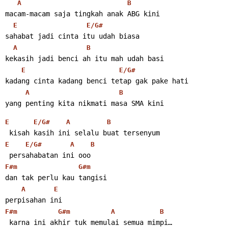
A
B
macam-macam saja tingkah anak ABG kini
E
E/G#
sahabat jadi cinta itu udah biasa
A
B
kekasih jadi benci ah itu mah udah basi
E
E/G#
kadang cinta kadang benci tetap gak pake hati
A
B
yang penting kita nikmati masa SMA kini
E
E/G#
A
B
 kisah kasih ini selalu buat tersenyum
E
E/G#
A
B
 persahabatan ini ooo
F#m
G#m
dan tak perlu kau tangisi
A
E
perpisahan ini
F#m
G#m
A
B
 karna ini akhir tuk memulai semua mimpi…