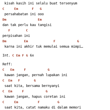
 kisah kasih ini selalu buat tersenyum
C
Em
F
G
 persahabatan ini ooo
Dm
Em
dan tak perlu kau tangisi
F
C
perpisahan ini
Dm
Em
F
G
 karna ini akhir tuk memulai semua mimpi…
Int. 
 6x
C
Em
F
G
Reff:
C
Em
F
G
 kawan jangan, pernah lupakan ini
C
Em
F
G
 saat kita, bersama bernyanyi
C
Em
F
G
 kawan jangan, hapus coretan ini
C
Em
F
G
 saat kita, catat namaku di dalam memori