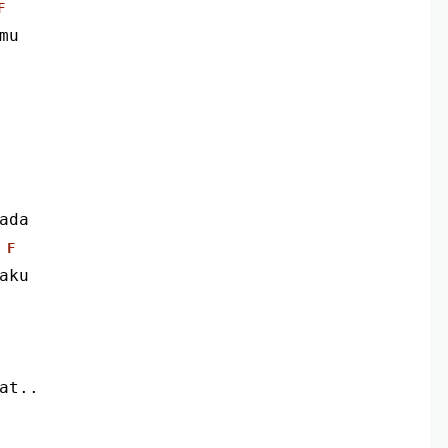
F
mu
ada
F
aku
pat..