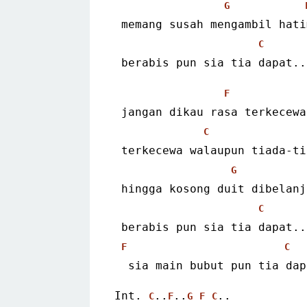
G
 memang susah mengambil hati
C
 berabis pun sia tia dapat..
F
 jangan dikau rasa terkecewa
C
 terkecewa walaupun tiada-ti
G
 hingga kosong duit dibelanj
C
 berabis pun sia tia dapat..
F
C
  sia main bubut pun tia da
Int. 
..
..
..
C
F
G
F
C