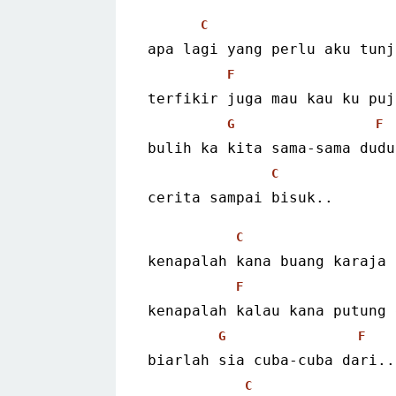
C
apa lagi yang perlu aku tunj
F
terfikir juga mau kau ku puj
G
F
bulih ka kita sama-sama dudu
C
cerita sampai bisuk..
C
kenapalah kana buang karaja 
F
kenapalah kalau kana putung 
G
F
biarlah sia cuba-cuba dari..
C