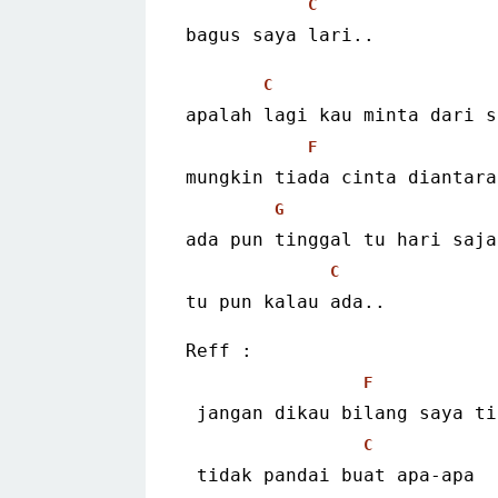
C
bagus saya lari..
C
apalah lagi kau minta dari s
F
mungkin tiada cinta diantara
G
ada pun tinggal tu hari saja
C
tu pun kalau ada..
Reff :
F
 jangan dikau bilang saya ti
C
 tidak pandai buat apa-apa