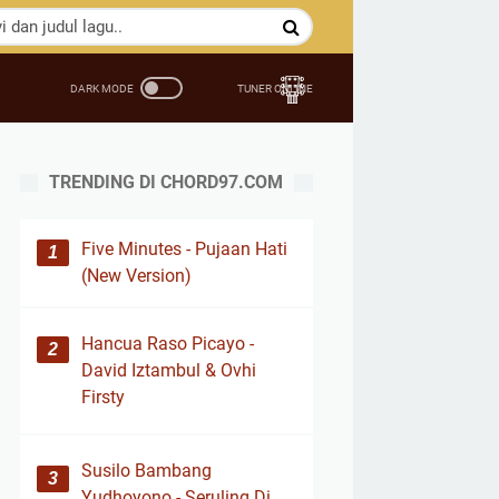
TRENDING DI CHORD97.COM
Five Minutes - Pujaan Hati
(New Version)
Hancua Raso Picayo -
David Iztambul & Ovhi
Firsty
Susilo Bambang
Yudhoyono - Seruling Di