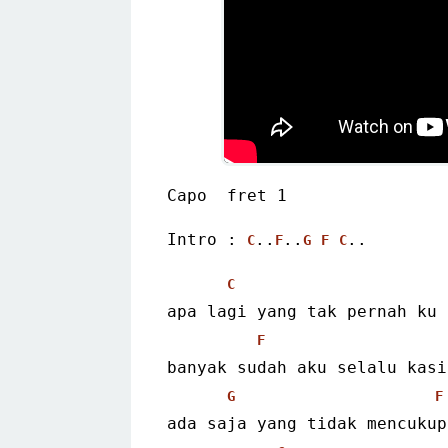
Capo  fret 1
Intro : 
..
..
..
C
F
G
F
C
C
apa lagi yang tak pernah ku 
F
banyak sudah aku selalu kasi
G
F
ada saja yang tidak mencukup