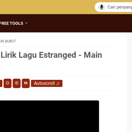
FREE TOOLS
AIN BUBUT
 Lirik Lagu Estranged - Main
Autoscroll
♫