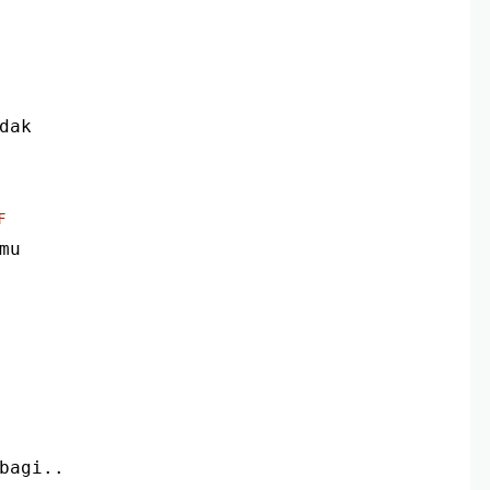
dak
F
mu
bagi..