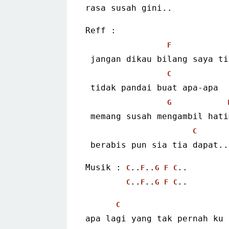
rasa susah gini..
Reff :
F
 jangan dikau bilang saya ti
C
 tidak pandai buat apa-apa
G
 memang susah mengambil hati
C
 berabis pun sia tia dapat..
Musik : 
..
..
..
C
F
G
F
C
..
..
..
C
F
G
F
C
C
apa lagi yang tak pernah ku 