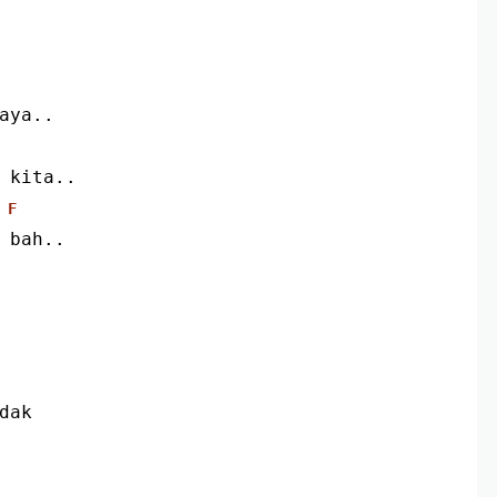
aya..
 kita..
F
 bah..
dak