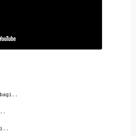
bagi..
..
i..