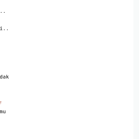
..
i..
dak
F
mu