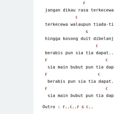
F
 jangan dikau rasa terkecewa
C
 terkecewa walaupun tiada-ti
G
 hingga kosong duit dibelanj
C
 berabis pun sia tia dapat..
F
C
  sia main bubut pun tia da
F
C
  berabis pun sia tia dapat.
F
C
  sia main bubut pun tia da
Outro : 
..
..
..
F
C
F
G
C