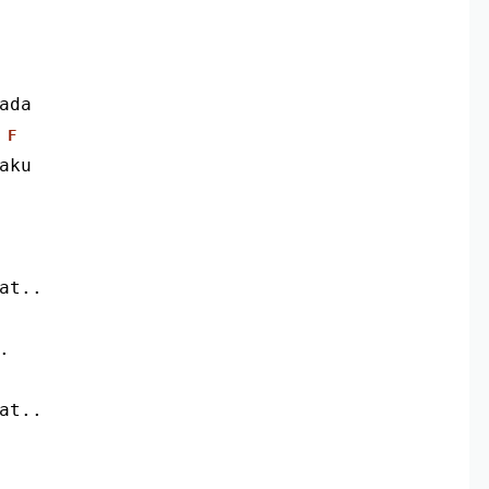
ada
F
aku
pat..
.
pat..