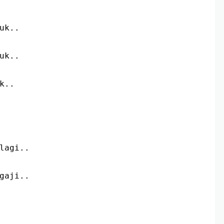
uk..
uk..
k..
lagi..
gaji..