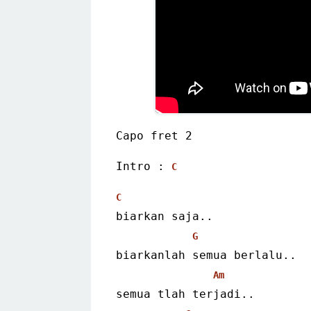
Capo fret 2
Intro : 
C
C
biarkan saja..
G
biarkanlah semua berlalu..
Am
semua tlah terjadi..