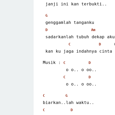
 janji ini kan terbukti..
G
 genggamlah tanganku
D
Am
 sadarkanlah tubuh dekap aku
     
C
D
 kan ku jaga indahnya cinta
Musik : 
C
D
         o o.. o oo..
C
D
         o o.. o oo..
C
G
biarkan..lah waktu..
C
D