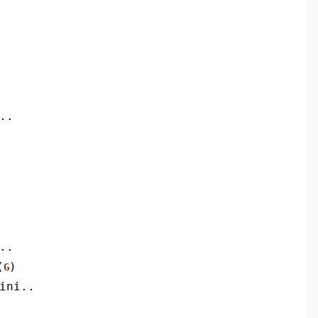
..
..
(
)
G
 ini..