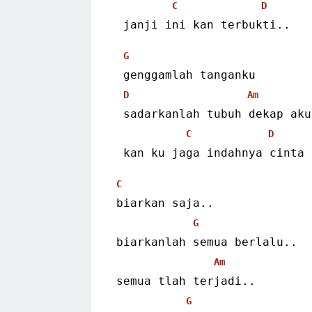
C
D
 janji ini kan terbukti..
G
 genggamlah tanganku
D
Am
 sadarkanlah tubuh dekap aku
C
D
 kan ku jaga indahnya cinta
C
biarkan saja..
G
biarkanlah semua berlalu..
Am
semua tlah terjadi..
G