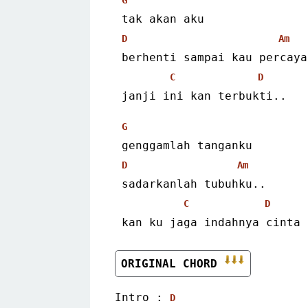
 tak akan aku
D
Am
 berhenti sampai kau percaya
C
D
 janji ini kan terbukti..
G
 genggamlah tanganku
D
Am
 sadarkanlah tubuhku..
C
D
 kan ku jaga indahnya cinta
ORIGINAL CHORD 
Intro : 
D