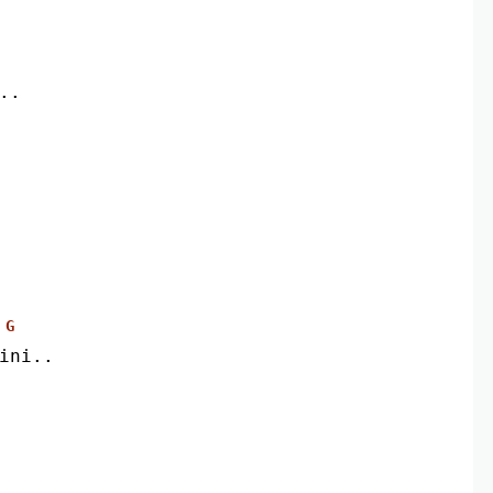
..
G
 ini..