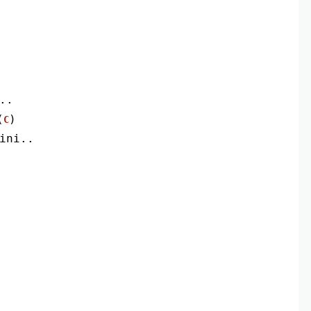
..
(
)
C
 ini..