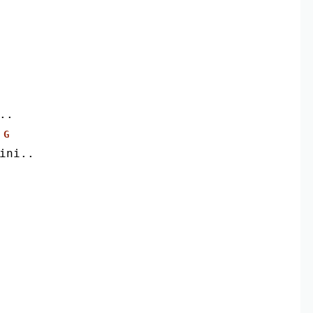
..
G
 ini..