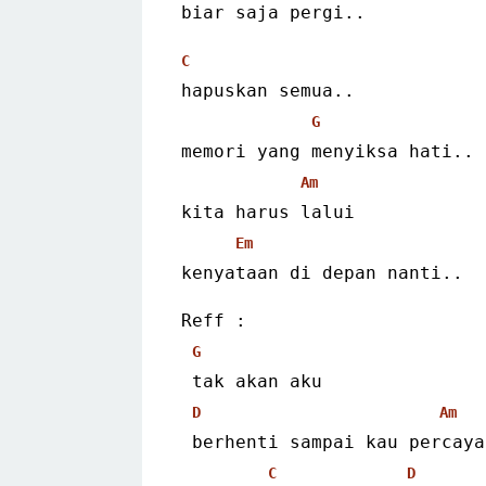
biar saja pergi..
C
hapuskan semua..
G
memori yang menyiksa hati..
Am
kita harus lalui
Em
kenyataan di depan nanti..
Reff :
G
 tak akan aku
D
Am
 berhenti sampai kau percaya
C
D