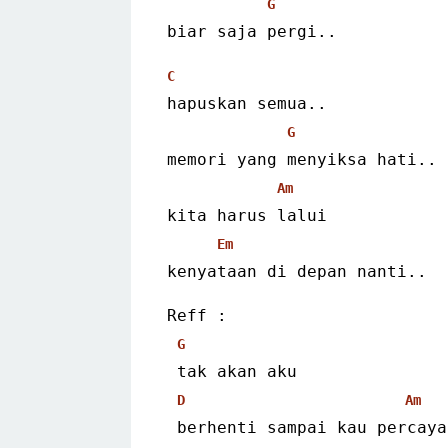
G
biar saja pergi..
C
hapuskan semua..
G
memori yang menyiksa hati..
Am
kita harus lalui
Em
kenyataan di depan nanti..
Reff :
G
 tak akan aku
D
Am
 berhenti sampai kau percaya