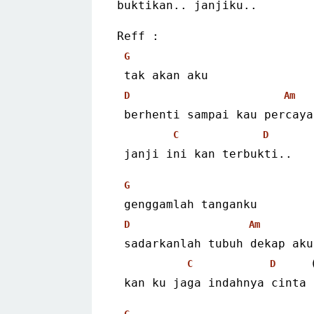
buktikan.. janjiku..
Reff :
G
 tak akan aku
D
Am
 berhenti sampai kau percaya
C
D
 janji ini kan terbukti..
G
 genggamlah tanganku
D
Am
 sadarkanlah tubuh dekap aku
     
C
D
 kan ku jaga indahnya cinta
G