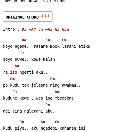
 mergo ben kowe iso berubah..
ORIGINAL CHORD 
Intro : 
 –
 –
D#
A#
Cm
A#
G#
G#m
       –
D#
A#
Cm
koyo ngene.. rasane mbok larani atiku
Fm
soyo suwe.. kowe malah
A#
ra iso ngerti aku..
Gm
Cm
po kudu tak jelasne ning awakmu..
Fm
A#
kudune kowe.. wes iso mbedakne
D#
ndi sing nglarani aku..
      –
D#
A#
Cm
kudu piye.. aku ngadepi kahanan ini