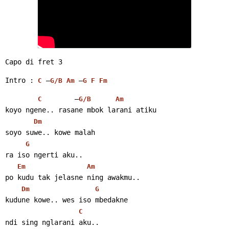
Capo di fret 3
Intro : 
 –
 –
C
G/B
Am
G
F
Fm
        –
C
G/B
Am
koyo ngene.. rasane mbok larani atiku
Dm
soyo suwe.. kowe malah
G
ra iso ngerti aku..
Em
Am
po kudu tak jelasne ning awakmu..
Dm
G
kudune kowe.. wes iso mbedakne
C
ndi sing nglarani aku..