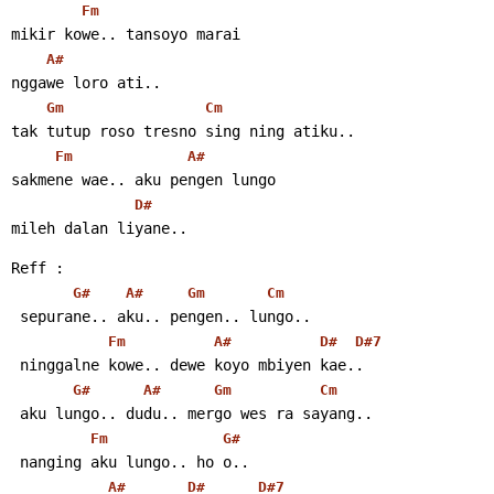
Fm
mikir kowe.. tansoyo marai
A#
nggawe loro ati..
Gm
Cm
tak tutup roso tresno sing ning atiku..
Fm
A#
sakmene wae.. aku pengen lungo
D#
mileh dalan liyane..
Reff :
G#
A#
Gm
Cm
 sepurane.. aku.. pengen.. lungo..
Fm
A#
D#
D#7
 ninggalne kowe.. dewe koyo mbiyen kae..
G#
A#
Gm
Cm
 aku lungo.. dudu.. mergo wes ra sayang..
Fm
G#
 nanging aku lungo.. ho o..
A#
D#
D#7