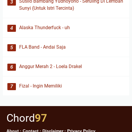
Susilo Bambang Yudhoyono - Seruling Di Lembah
Sunyi (Untuk Istri Tercinta)
Alaska Thunderfuck - uh
FLA Band - Andai Saja
Anggur Merah 2 - Loela Drakel
Fizal - Ingin Memiliki
Chord
97
About
·
Contact
·
Disclaimer
·
Privacy Policy