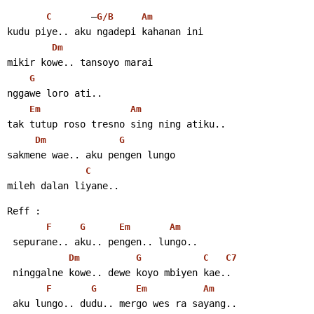
       –
C
G/B
Am
kudu piye.. aku ngadepi kahanan ini
Dm
mikir kowe.. tansoyo marai
G
nggawe loro ati..
Em
Am
tak tutup roso tresno sing ning atiku..
Dm
G
sakmene wae.. aku pengen lungo
C
mileh dalan liyane..
Reff :
F
G
Em
Am
 sepurane.. aku.. pengen.. lungo..
Dm
G
C
C7
 ninggalne kowe.. dewe koyo mbiyen kae..
F
G
Em
Am
 aku lungo.. dudu.. mergo wes ra sayang..