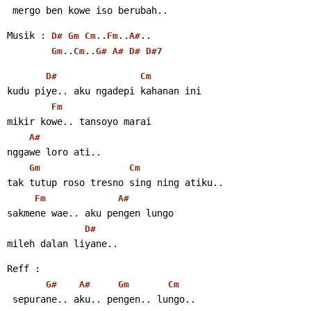
 mergo ben kowe iso berubah..
Musik : 
..
..
..
D#
Gm
Cm
Fm
A#
..
..
Gm
Cm
G#
A#
D#
D#7
D#
Cm
kudu piye.. aku ngadepi kahanan ini
Fm
mikir kowe.. tansoyo marai
A#
nggawe loro ati..
Gm
Cm
tak tutup roso tresno sing ning atiku..
Fm
A#
sakmene wae.. aku pengen lungo
D#
mileh dalan liyane..
Reff :
G#
A#
Gm
Cm
 sepurane.. aku.. pengen.. lungo..