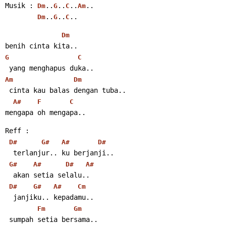
Musik : 
..
..
..
..
Dm
G
C
Am
..
..
..
Dm
G
C
Dm
benih cinta kita..
G
C
 yang menghapus duka..
Am
Dm
 cinta kau balas dengan tuba..
A#
F
C
mengapa oh mengapa..
Reff :
D#
G#
A#
D#
  terlanjur.. ku berjanji..
G#
A#
D#
A#
  akan setia selalu..
D#
G#
A#
Cm
  janjiku.. kepadamu..
Fm
Gm
 sumpah setia bersama..