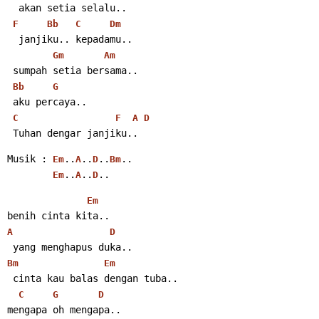
  akan setia selalu..
F
Bb
C
Dm
  janjiku.. kepadamu..
Gm
Am
 sumpah setia bersama..
Bb
G
 aku percaya..
C
F
A
D
 Tuhan dengar janjiku..
Musik : 
..
..
..
..
Em
A
D
Bm
..
..
..
Em
A
D
Em
benih cinta kita..
A
D
 yang menghapus duka..
Bm
Em
 cinta kau balas dengan tuba..
C
G
D
mengapa oh mengapa..