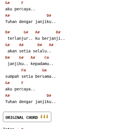
G#
F
 aku percaya..
A#
D#
 Tuhan dengar janjiku..
D#
G#
A#
D#
  terlanjur.. ku berjanji..
G#
A#
D#
A#
  akan setia selalu..
D#
G#
A#
Cm
  janjiku.. kepadamu..
Fm
Gm
 sumpah setia bersama..
G#
F
 aku percaya..
A#
D#
 Tuhan dengar janjiku..
ORIGINAL CHORD 