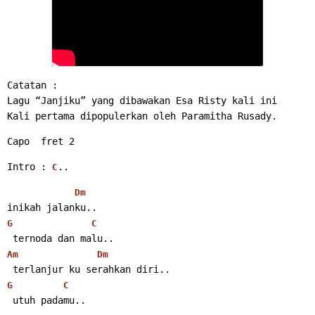
Catatan :
Lagu “Janjiku” yang dibawakan Esa Risty kali ini
Kali pertama dipopulerkan oleh 
Paramitha Rusady
.
Capo  fret 2
Intro : 
..
C
Dm
inikah jalanku..
G
C
 ternoda dan malu..
Am
Dm
 terlanjur ku serahkan diri..
G
C
 utuh padamu..