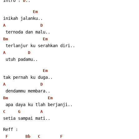
Intro : 
..
D
Em
inikah jalanku..
A
D
 ternoda dan malu..
Bm
Em
 terlanjur ku serahkan diri..
A
D
 utuh padamu..
Em
tak pernah ku duga..
A
D
 dendammu membara..
Bm
Em
 apa daya ku tlah berjanji..
C
G
A
setia sampai mati..
Reff :
F
Bb
C
F