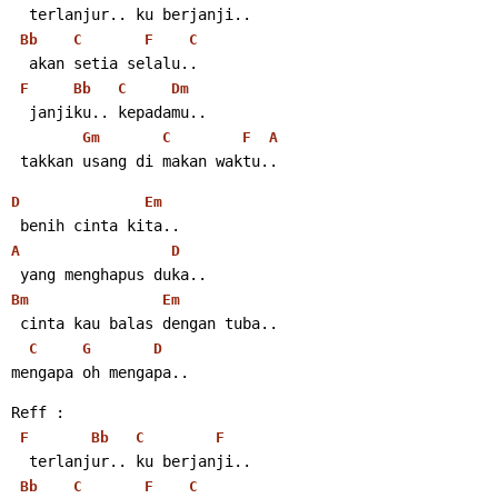
  terlanjur.. ku berjanji..
Bb
C
F
C
  akan setia selalu..
F
Bb
C
Dm
  janjiku.. kepadamu..
Gm
C
F
A
 takkan usang di makan waktu..
D
Em
 benih cinta kita..
A
D
 yang menghapus duka..
Bm
Em
 cinta kau balas dengan tuba..
C
G
D
mengapa oh mengapa..
Reff :
F
Bb
C
F
  terlanjur.. ku berjanji..
Bb
C
F
C