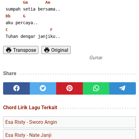
Gm
Am
 sumpah setia bersama..
Bb
G
 aku percaya..
C
F
 Tuhan dengar janjiku..
Transpose
Original
Gunakan PC untuk hasil pr
Share
Chord Lirik Lagu Terkait
Esa Risty - Sworo Angin
Esa Risty - Nate Janji