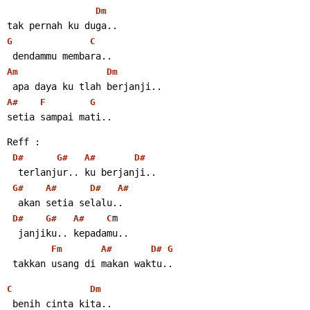
Dm
tak pernah ku duga..
G
C
 dendammu membara..
Am
Dm
 apa daya ku tlah berjanji..
A#
F
G
setia sampai mati..
Reff :
D#
G#
A#
D#
  terlanjur.. ku berjanji..
G#
A#
D#
A#
  akan setia selalu..
m
D#
G#
A#
C
  janjiku.. kepadamu..
Fm
A#
D#
G
 takkan usang di makan waktu..
C
Dm
 benih cinta kita..