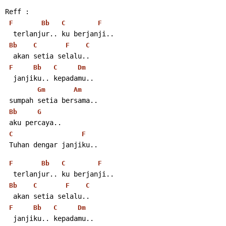
Reff :
F
Bb
C
F
  terlanjur.. ku berjanji..
Bb
C
F
C
  akan setia selalu..
F
Bb
C
Dm
  janjiku.. kepadamu..
Gm
Am
 sumpah setia bersama..
Bb
G
 aku percaya..
C
F
 Tuhan dengar janjiku..
F
Bb
C
F
  terlanjur.. ku berjanji..
Bb
C
F
C
  akan setia selalu..
F
Bb
C
Dm
  janjiku.. kepadamu..