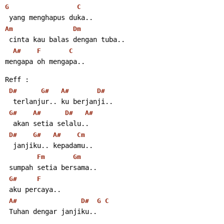
G
C
 yang menghapus duka..
Am
Dm
 cinta kau balas dengan tuba..
A#
F
C
mengapa oh mengapa..
Reff :
D#
G#
A#
D#
  terlanjur.. ku berjanji..
G#
A#
D#
A#
  akan setia selalu..
D#
G#
A#
Cm
  janjiku.. kepadamu..
Fm
Gm
 sumpah setia bersama..
G#
F
 aku percaya..
A#
D#
G
C
 Tuhan dengar janjiku..