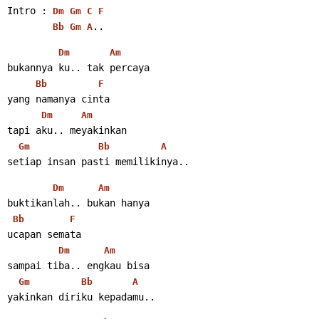
Intro : 
Dm
Gm
C
F
..
Bb
Gm
A
Dm
Am
bukannya ku.. tak percaya
Bb
F
yang namanya cinta
Dm
Am
tapi aku.. meyakinkan
Gm
Bb
A
setiap insan pasti memilikinya..
Dm
Am
buktikanlah.. bukan hanya
Bb
F
ucapan semata
Dm
Am
sampai tiba.. engkau bisa
Gm
Bb
A
yakinkan diriku kepadamu..