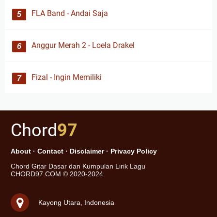
FLA Band - Andai Saja
Anggur Merah 2 - Loela Drakel
Fizal - Ingin Memiliki
Chord
97
About
·
Contact
·
Disclaimer
·
Privacy Policy
Chord Gitar Dasar dan Kumpulan Lirik Lagu
CHORD97.COM © 2020-2024
Kayong Utara, Indonesia