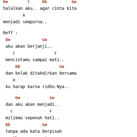
Dm
C
Bb
Gm
halalkan aku.. agar cinta kita
A
menjadi sempurna..
Reff :
Dm
Gm
 aku akan berjanji..
C
F
 mencintamu sampai mati..
Bb
Gm
 dan kelak ditakdirkan bersama
A
 ku harap karna ridho-Nya..
Dm
Gm
 dan aku akan menjadi..
C
F
 milikmu sepenuh hati..
Bb
Gm
 tanpa ada kata berpisah