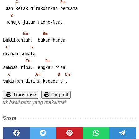
C
Am
 dan kelak ditakdirkan bersama
B
 menuju jalan ridho-Nya..
Em
Bm
buktikanlah.. bukan hanya
C
G
ucapan semata
Em
Bm
sampai tiba.. engkau bisa
C
Am
B
Em
yakinkan diriku kepadamu..
Transpose
Original
asil print yang maksimal
Share