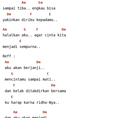
Am
Em
sampai tiba.. engkau bisa
Dm
F
E
yakinkan diriku kepadamu..
Am
G
F
Dm
halalkan aku.. agar cinta kita
E
menjadi sempurna..
Reff :
Am
Dm
 aku akan berjanji..
G
C
 mencintamu sampai mati..
F
Dm
 dan kelak ditakdirkan bersama
E
 ku harap karna ridho-Nya..
Am
Dm
 dan aku akan menjadi..