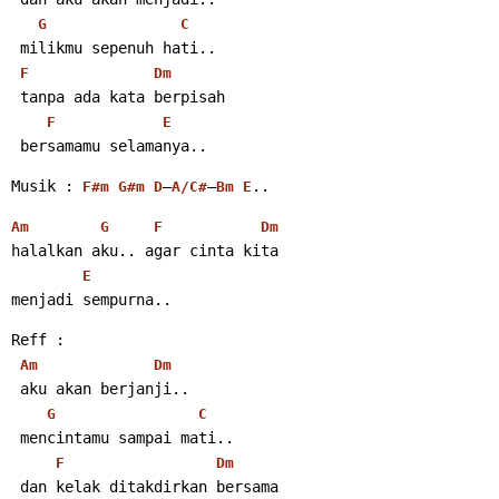
G
C
 milikmu sepenuh hati..
F
Dm
 tanpa ada kata berpisah
F
E
 bersamamu selamanya..
Musik : 
–
–
..
F#m
G#m
D
A/C#
Bm
E
Am
G
F
Dm
halalkan aku.. agar cinta kita
E
menjadi sempurna..
Reff :
Am
Dm
 aku akan berjanji..
G
C
 mencintamu sampai mati..
F
Dm
 dan kelak ditakdirkan bersama