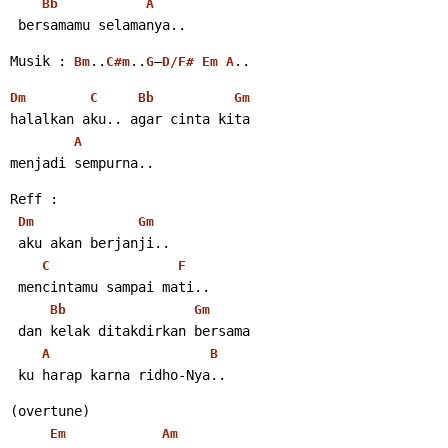
Bb
A
 bersamamu selamanya..
Musik : 
..
..
–
..
Bm
C#m
G
D/F#
Em
A
Dm
C
Bb
Gm
halalkan aku.. agar cinta kita
A
menjadi sempurna..
Reff :
Dm
Gm
 aku akan berjanji..
C
F
 mencintamu sampai mati..
Bb
Gm
 dan kelak ditakdirkan bersama
A
B
 ku harap karna ridho-Nya..
(overtune)
Em
Am