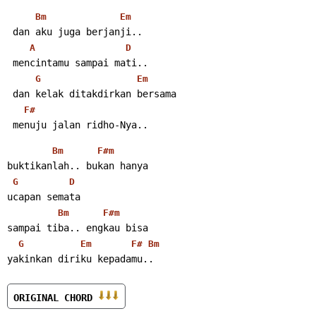
Bm
Em
 dan aku juga berjanji..
A
D
 mencintamu sampai mati..
G
Em
 dan kelak ditakdirkan bersama
F#
 menuju jalan ridho-Nya..
Bm
F#m
buktikanlah.. bukan hanya
G
D
ucapan semata
Bm
F#m
sampai tiba.. engkau bisa
G
Em
F#
Bm
yakinkan diriku kepadamu..
ORIGINAL CHORD 