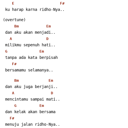
E
F#
 ku harap karna ridho-Nya..
(overtune)
Bm
Em
 dan aku akan menjadi..
A
D
 milikmu sepenuh hati..
G
Em
 tanpa ada kata berpisah
F#
 bersamamu selamanya..
Bm
Em
 dan aku juga berjanji..
A
D
 mencintamu sampai mati..
G
Em
 dan kelak akan bersama
F#
 menuju jalan ridho-Nya..