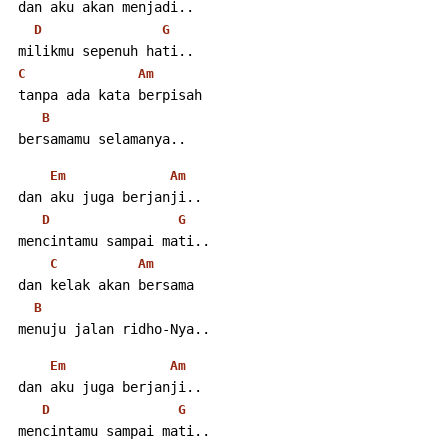
 dan aku akan menjadi..
D
G
 milikmu sepenuh hati..
C
Am
 tanpa ada kata berpisah
B
 bersamamu selamanya..
Em
Am
 dan aku juga berjanji..
D
G
 mencintamu sampai mati..
C
Am
 dan kelak akan bersama
B
 menuju jalan ridho-Nya..
Em
Am
 dan aku juga berjanji..
D
G
 mencintamu sampai mati..