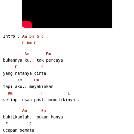
Intro : 
Am
Dm
G
C
..
F
Dm
E
Am
Em
bukannya ku.. tak percaya
F
C
yang namanya cinta
Am
Em
tapi aku.. meyakinkan
Dm
F
E
setiap insan pasti memilikinya..
Am
Em
buktikanlah.. bukan hanya
F
C
ucapan semata