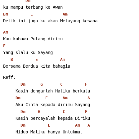
Dm
ku mampu terbang ke Awan
Bm
E
Am
Detik ini juga ku akan Melayang kesana 
Am
Kau kubawa Pulang dirimu
F
Yang slalu ku Sayang
B
E
Am
Bersama Berdua kita bahagia 
Reff:
Dm
G
C
F
     Kasih dengarlah Hatiku berkata
Dm
E
Am
A
     Aku Cinta kepada dirimu Sayang
Dm
G
C
F
     Kasih percayalah kepada Diriku
Dm
E
Am
A
     Hidup Matiku hanya Untukmu. 