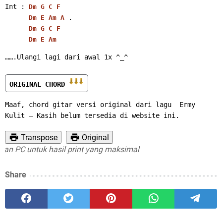
Int : 
Dm
G
C
F
 .
Dm
E
Am
A
Dm
G
C
F
Dm
E
Am
…….Ulangi lagi dari awal 1x ^_^
ORIGINAL CHORD 
Maaf, chord gitar versi original dari lagu  Ermy 
Kulit – Kasih belum tersedia di website ini.
Transpose
Original
n PC untuk hasil print yang maksimal
Share