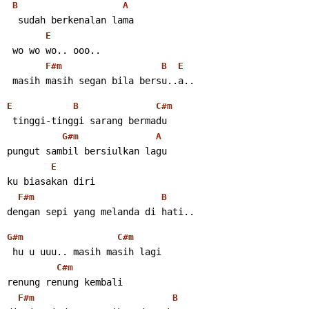
B
A
  sudah berkenalan lama
E
 wo wo wo.. ooo..
F#m
B
E
 masih masih segan bila bersu..a..
E
B
C#m
 tinggi-tinggi sarang bermadu
G#m
A
pungut sambil bersiulkan lagu
E
ku biasakan diri
F#m
B
dengan sepi yang melanda di hati..
G#m
C#m
 hu u uuu.. masih masih lagi
C#m
renung renung kembali
F#m
B