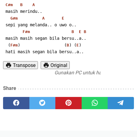
C#m
B
A
 masih merindu..
G#m
A
E
 sepi yang melanda.. o uwo o..
F#m
B
E
B
 masih masih segan bila bersu..a..
  (
)                  (
) (
)
F#m
B
E
 hati masih segan bila bersu..a..
Transpose
Original
Gunakan PC untuk hasil print yang maksi
Share