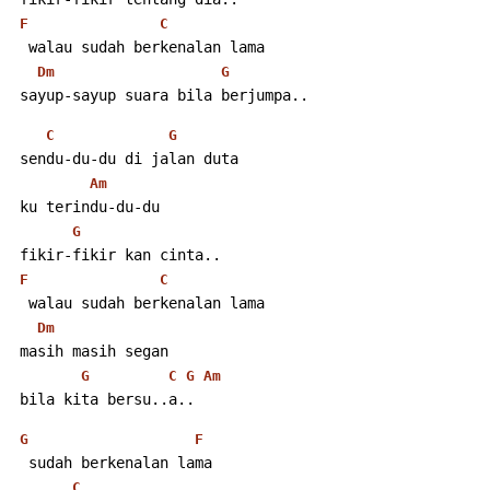
F
C
  walau sudah berkenalan lama
Dm
G
 sayup-sayup suara bila berjumpa..
C
G
 sendu-du-du di jalan duta
Am
 ku terindu-du-du
G
 fikir-fikir kan cinta..
F
C
  walau sudah berkenalan lama
Dm
 masih masih segan
G
C
G
Am
 bila kita bersu..a..
G
F
  sudah berkenalan lama
C