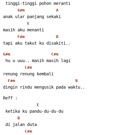
 tinggi-tinggi pohon meranti
G#m
A
anak ular panjang sekaki
E
masih aku menanti
F#m
B
tapi aku takut ku disakiti..
G#m
C#m
 hu u uuu.. masih masih lagi
C#m
renung renung kembali
F#m
B
dingin rindu mengusik pada waktu..
Reff :
E
 ketika ku pandu-du-du-du
B
 di jalan duta
C#m