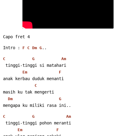
Capo fret 4
Intro : 
..
F
C
Dm
G
C
G
Am
 tinggi-tinggi si matahari
Em
F
anak kerbau duduk menanti
C
masih ku tak mengerti
Dm
G
mengapa ku miliki rasa ini..
C
G
Am
 tinggi-tinggi pohon meranti
Em
F