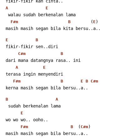
 fikir-fikir kan cinta..
A
E
  walau sudah berkenalan lama
        (
)
F#m
B
E
 masih masih segan bila kita bersu..a..
E
B
 fikir-fikir sen..diri
C#m
B
 dari mana datangnya rasa.. ini
A
E
 terasa ingin menyendiri
F#m
B
E
B
C#m
 kerna masih segan bila bersu..a..
B
A
  sudah berkenalan lama
E
 wo wo wo.. ooho..
  (
)
F#m
B
C#m
 masih masih segan bila bersu..a..