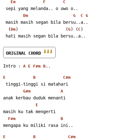
Em
F
C
 sepi yang melanda.. o uwo o..
Dm
G
C
G
 masih masih segan bila bersu..a..
  (
)                   (
) (
)
Dm
G
C
 hati masih segan bila bersu..a..
ORIGINAL CHORD 
Intro : 
..
A
E
F#m
B
E
B
C#m
 tinggi-tinggi si matahari
G#m
A
anak kerbau duduk menanti
E
masih ku tak mengerti
F#m
B
mengapa ku miliki rasa ini..
E
B
C#m