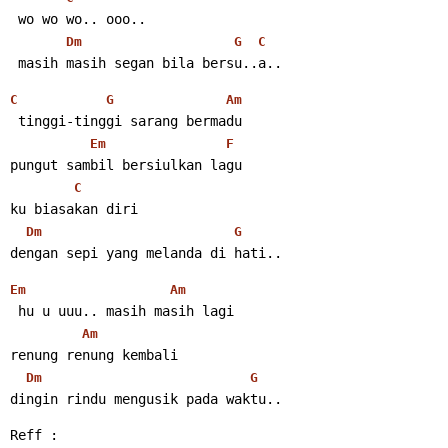
 wo wo wo.. ooo..
Dm
G
C
 masih masih segan bila bersu..a..
C
G
Am
 tinggi-tinggi sarang bermadu
Em
F
pungut sambil bersiulkan lagu
C
ku biasakan diri
Dm
G
dengan sepi yang melanda di hati..
Em
Am
 hu u uuu.. masih masih lagi
Am
renung renung kembali
Dm
G
dingin rindu mengusik pada waktu..
Reff :