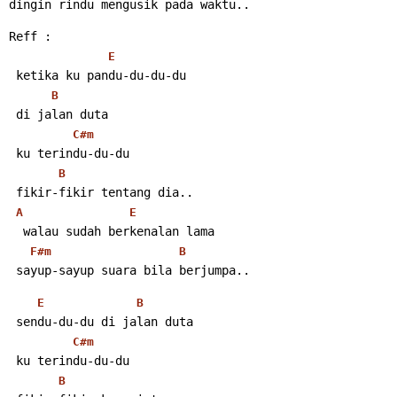
dingin rindu mengusik pada waktu..
Reff :
E
 ketika ku pandu-du-du-du
B
 di jalan duta
C#m
 ku terindu-du-du
B
 fikir-fikir tentang dia..
A
E
  walau sudah berkenalan lama
F#m
B
 sayup-sayup suara bila berjumpa..
E
B
 sendu-du-du di jalan duta
C#m
 ku terindu-du-du
B