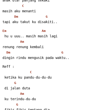
anak ular panjang sekaki
C
masih aku menanti
Dm
G
tapi aku takut ku disakiti..
Em
Am
 hu u uuu.. masih masih lagi
Am
renung renung kembali
Dm
G
dingin rindu mengusik pada waktu..
Reff :
C
 ketika ku pandu-du-du-du
G
 di jalan duta
Am
 ku terindu-du-du
G
 fikir-fikir tentang dia..