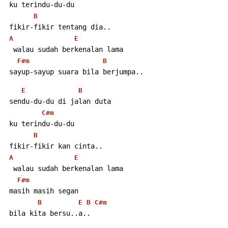
 ku terindu-du-du
B
 fikir-fikir tentang dia..
A
E
  walau sudah berkenalan lama
F#m
B
 sayup-sayup suara bila berjumpa..
E
B
 sendu-du-du di jalan duta
C#m
 ku terindu-du-du
B
 fikir-fikir kan cinta..
A
E
  walau sudah berkenalan lama
F#m
 masih masih segan
B
E
B
C#m
 bila kita bersu..a..