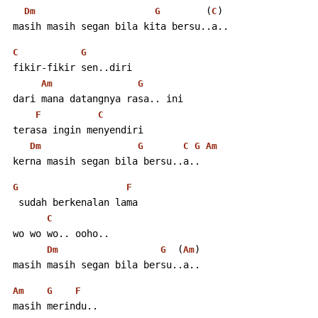
        (
)
Dm
G
C
 masih masih segan bila kita bersu..a..
C
G
 fikir-fikir sen..diri
Am
G
 dari mana datangnya rasa.. ini
F
C
 terasa ingin menyendiri
Dm
G
C
G
Am
 kerna masih segan bila bersu..a..
G
F
  sudah berkenalan lama
C
 wo wo wo.. ooho..
  (
)
Dm
G
Am
 masih masih segan bila bersu..a..
Am
G
F
 masih merindu..