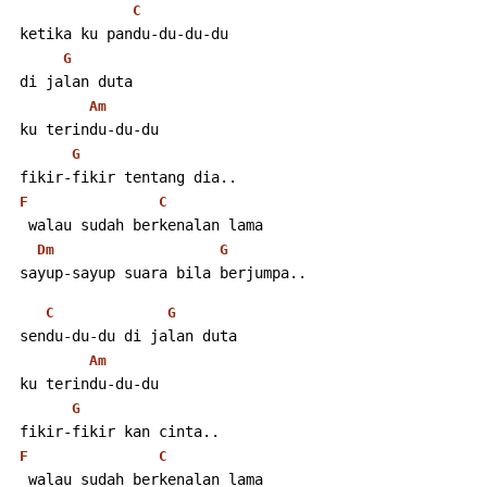
C
 ketika ku pandu-du-du-du
G
 di jalan duta
Am
 ku terindu-du-du
G
 fikir-fikir tentang dia..
F
C
  walau sudah berkenalan lama
Dm
G
 sayup-sayup suara bila berjumpa..
C
G
 sendu-du-du di jalan duta
Am
 ku terindu-du-du
G
 fikir-fikir kan cinta..
F
C
  walau sudah berkenalan lama