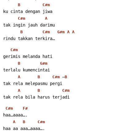
B
C#m
ku cinta dengan jiwa
C#m
A
tak ingin jauh darimu
B
C#m
G#m
A
A
rindu takkan terkira… 
C#m
gerimis melanda hati
B
G#m
terlalu kumencintai
 –
A
B
C#m
B
tak rela melepasmu pergi
A
B
C#m
tak rela bila harus terjadi 
C#m
F#
haa…aaaa….
A
B
C#m
haa aa aaa…aaaa…. 