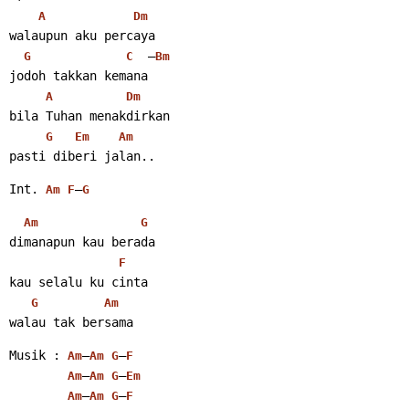
A
Dm
walaupun aku percaya
  –
G
C
Bm
jodoh takkan kemana
A
Dm
bila Tuhan menakdirkan
G
Em
Am
pasti diberi jalan.. 
Int. 
–
Am
F
G
Am
G
dimanapun kau berada
F
kau selalu ku cinta
G
Am
walau tak bersama 
Musik : 
–
–
Am
Am
G
F
–
–
Am
Am
G
Em
–
–
Am
Am
G
F