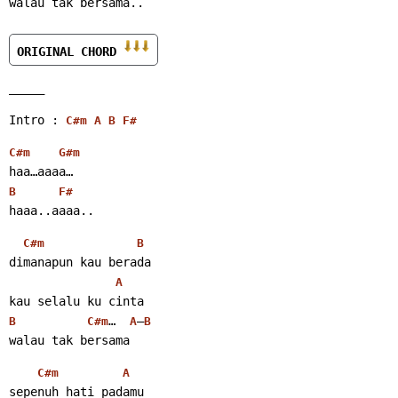
walau tak bersama..
ORIGINAL CHORD 
_____ 
Intro : 
C#m
A
B
F#
C#m
G#m
haa…aaaa…
B
F#
haaa..aaaa.. 
C#m
B
dimanapun kau berada
A
kau selalu ku cinta
…  
–
B
C#m
A
B
walau tak bersama 
C#m
A
sepenuh hati padamu