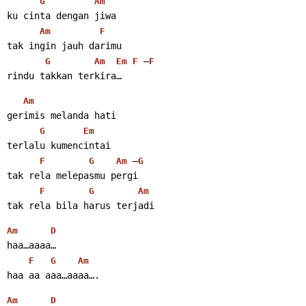
G
Am
ku cinta dengan jiwa
Am
F
tak ingin jauh darimu
 –
G
Am
Em
F
F
rindu takkan terkira… 
Am
gerimis melanda hati
G
Em
terlalu kumencintai
 –
F
G
Am
G
tak rela melepasmu pergi
F
G
Am
tak rela bila harus terjadi 
Am
D
haa…aaaa…
F
G
Am
haa aa aaa…aaaa…. 
Am
D