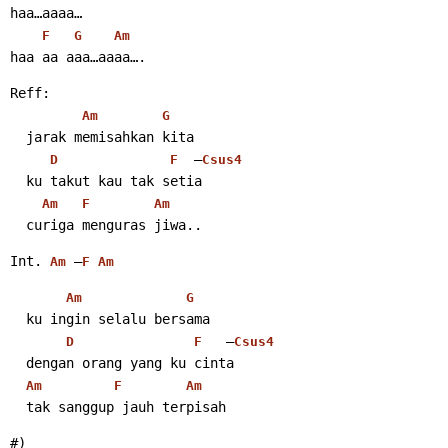
haa…aaaa…
F
G
Am
haa aa aaa…aaaa…. 
Reff:
Am
G
  jarak memisahkan kita
  –
D
F
Csus4
  ku takut kau tak setia
Am
F
Am
  curiga menguras jiwa.. 
Int. 
 –
Am
F
Am
Am
G
  ku ingin selalu bersama
   –
D
F
Csus4
  dengan orang yang ku cinta
Am
F
Am
  tak sanggup jauh terpisah 
#)