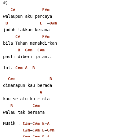
#)
C#
F#m
walaupun aku percaya
  –
B
E
D#m
jodoh takkan kemana
C#
F#m
bila Tuhan menakdirkan
B
G#m
C#m
pasti diberi jalan.. 
Int. 
 –
C#m
A
B
C#m
B
dimanapun kau berada
A
kau selalu ku cinta
B
C#m
walau tak bersama 
Musik : 
–
–
C#m
C#m
B
A
–
–
C#m
C#m
B
G#m
–
–
C#m
C#m
B
A