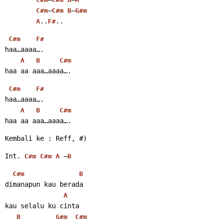
–
–
C#m
C#m
B
G#m
..
.. 
A
F#
C#m
F#
haa…aaaa….
A
B
C#m
haa aa aaa…aaaa…. 
C#m
F#
haa…aaaa….
A
B
C#m
haa aa aaa…aaaa…. 
Kembali ke : Reff, #) 
Int. 
 –
C#m
C#m
A
B
C#m
B
dimanapun kau berada
A
kau selalu ku cinta
B
G#m
C#m