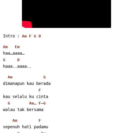
Intro : 
Am
F
G
D
Am
Em
haa…aaaa…
G
D
haaa..aaaa.. 
Am
G
dimanapun kau berada
F
kau selalu ku cinta
… 
–
G
Am
F
G
walau tak bersama 
Am
F
sepenuh hati padamu