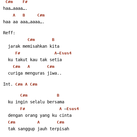
C#m
F#
haa…aaaa….
A
B
C#m
haa aa aaa…aaaa…. 
Reff:
C#m
B
  jarak memisahkan kita
–
F#
A
Esus4
  ku takut kau tak setia
C#m
A
C#m
  curiga menguras jiwa.. 
Int. 
C#m
A
C#m
C#m
B
  ku ingin selalu bersama
 –
F#
A
Esus4
  dengan orang yang ku cinta
C#m
A
C#m
  tak sanggup jauh terpisah 