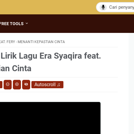
FREE TOOLS
EAT. FERY - MENANTI KEPASTIAN CINTA
Lirik Lagu Era Syaqira feat.
ian Cinta
Autoscroll
♫