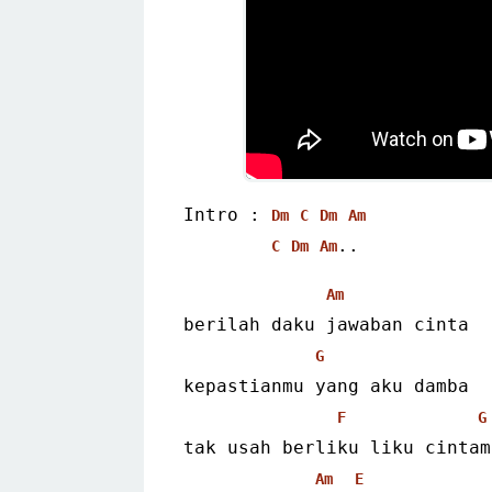
Intro : 
Dm
C
Dm
Am
..
C
Dm
Am
Am
berilah daku jawaban cinta
G
kepastianmu yang aku damba
F
G
tak usah berliku liku cintam
Am
E