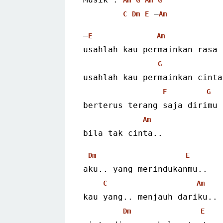
 –
C
Dm
E
Am
–
E
Am
usahlah kau permainkan rasa
G
usahlah kau permainkan cinta
F
G
berterus terang saja dirimu
Am
bila tak cinta..
Dm
E
aku.. yang merindukanmu..
C
Am
kau yang.. menjauh dariku..
Dm
E