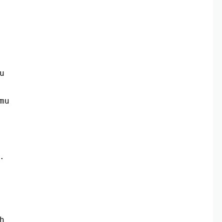
u
mu
.
h