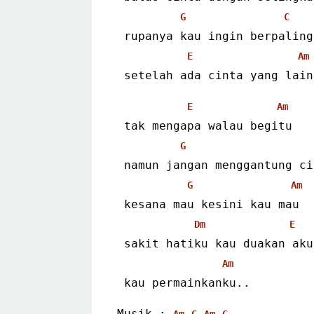
G
C
 rupanya kau ingin berpaling
E
Am
 setelah ada cinta yang lain
E
Am
 tak mengapa walau begitu
G
 namun jangan menggantung c
G
Am
 kesana mau kesini kau mau
Dm
E
 sakit hatiku kau duakan aku
Am
 kau permainkanku..
Musik : 
Am
G
Am
G