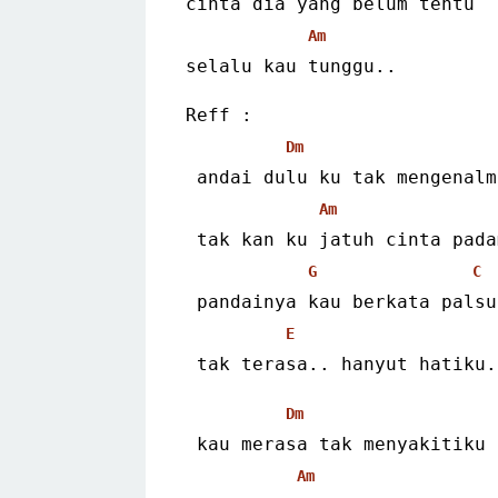
cinta dia yang belum tentu
Am
selalu kau tunggu..
Reff :
Dm
 andai dulu ku tak mengenalm
Am
 tak kan ku jatuh cinta pada
G
C
 pandainya kau berkata palsu
E
 tak terasa.. hanyut hatiku.
Dm
 kau merasa tak menyakitiku
Am