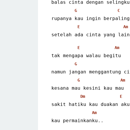
 balas cinta dengan selingku
G
C
 rupanya kau ingin berpaling
E
Am
 setelah ada cinta yang lain
E
Am
 tak mengapa walau begitu
G
 namun jangan menggantung c
G
Am
 kesana mau kesini kau mau
Dm
E
 sakit hatiku kau duakan aku
Am
 kau permainkanku..