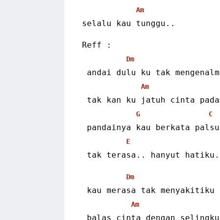
Am
selalu kau tunggu..
Reff :
Dm
 andai dulu ku tak mengenalm
Am
 tak kan ku jatuh cinta pada
G
C
 pandainya kau berkata palsu
E
 tak terasa.. hanyut hatiku.
Dm
 kau merasa tak menyakitiku
Am
 balas cinta dengan selingku