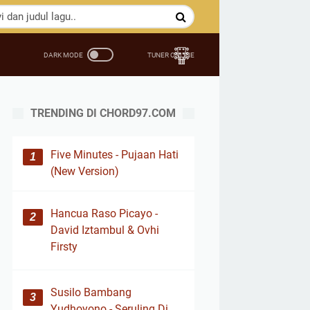
TRENDING DI CHORD97.COM
Five Minutes - Pujaan Hati
(New Version)
Hancua Raso Picayo -
David Iztambul & Ovhi
Firsty
Susilo Bambang
Yudhoyono - Seruling Di