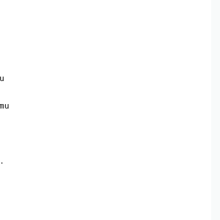
u
mu
.