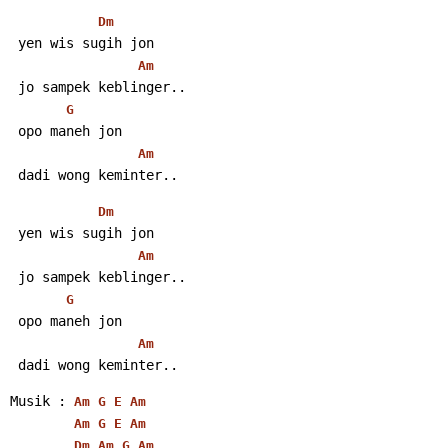
Dm
 yen wis sugih jon
Am
 jo sampek keblinger..
G
 opo maneh jon
Am
 dadi wong keminter..
Dm
 yen wis sugih jon
Am
 jo sampek keblinger..
G
 opo maneh jon
Am
 dadi wong keminter..
Musik : 
Am
G
E
Am
Am
G
E
Am
Dm
Am
G
Am