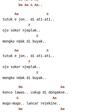
..
Dm
Am
G
Am
Am
G
tutuk e jon.. di ati-ati..
F
ojo sokor njeplak..
E
mengko ndak di buyak..
Am
G
tutuk e jon.. di ati-ati..
F
ojo sokor njeplak..
E
mengko ndak di buyak..
Dm
Am
konco lawas.. cukup di dongakne..
G
Am
mugo-mugo.. lancar rejekine..
Dm
Am