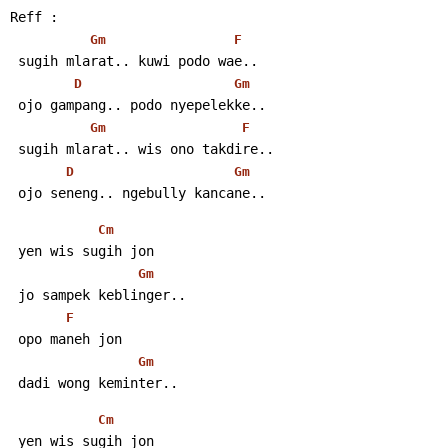
Reff :
Gm
F
 sugih mlarat.. kuwi podo wae..
D
Gm
 ojo gampang.. podo nyepelekke..
Gm
F
 sugih mlarat.. wis ono takdire..
D
Gm
 ojo seneng.. ngebully kancane..
Cm
 yen wis sugih jon
Gm
 jo sampek keblinger..
F
 opo maneh jon
Gm
 dadi wong keminter..
Cm
 yen wis sugih jon