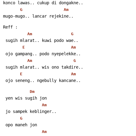
konco lawas.. cukup di dongakne..
G
Am
mugo-mugo.. lancar rejekine..
Reff :
Am
G
 sugih mlarat.. kuwi podo wae..
E
Am
 ojo gampang.. podo nyepelekke..
Am
G
 sugih mlarat.. wis ono takdire..
E
Am
 ojo seneng.. ngebully kancane..
Dm
 yen wis sugih jon
Am
 jo sampek keblinger..
G
 opo maneh jon
Am