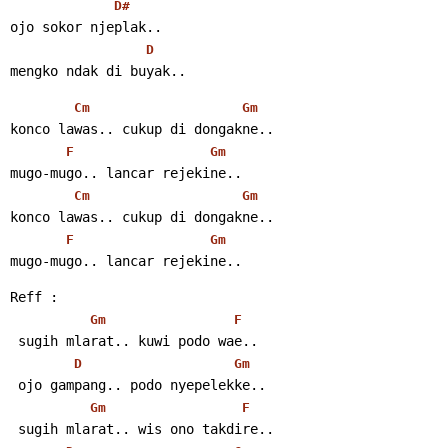
D#
ojo sokor njeplak..
D
mengko ndak di buyak..
Cm
Gm
konco lawas.. cukup di dongakne..
F
Gm
mugo-mugo.. lancar rejekine..
Cm
Gm
konco lawas.. cukup di dongakne..
F
Gm
mugo-mugo.. lancar rejekine..
Reff :
Gm
F
 sugih mlarat.. kuwi podo wae..
D
Gm
 ojo gampang.. podo nyepelekke..
Gm
F
 sugih mlarat.. wis ono takdire..