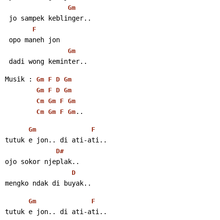
Gm
 jo sampek keblinger..
F
 opo maneh jon
Gm
 dadi wong keminter..
Musik : 
Gm
F
D
Gm
Gm
F
D
Gm
Cm
Gm
F
Gm
..
Cm
Gm
F
Gm
Gm
F
tutuk e jon.. di ati-ati..
D#
ojo sokor njeplak..
D
mengko ndak di buyak..
Gm
F
tutuk e jon.. di ati-ati..