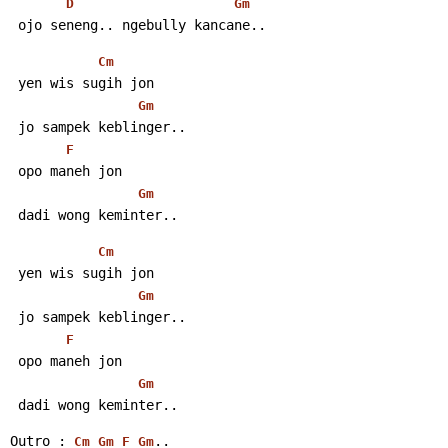
D
Gm
 ojo seneng.. ngebully kancane..
Cm
 yen wis sugih jon
Gm
 jo sampek keblinger..
F
 opo maneh jon
Gm
 dadi wong keminter..
Cm
 yen wis sugih jon
Gm
 jo sampek keblinger..
F
 opo maneh jon
Gm
 dadi wong keminter..
Outro : 
..
Cm
Gm
F
Gm