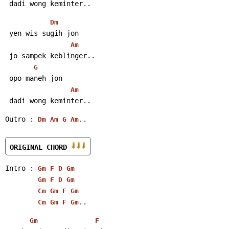
 dadi wong keminter..
Dm
 yen wis sugih jon
Am
 jo sampek keblinger..
G
 opo maneh jon
Am
 dadi wong keminter..
Outro : 
..
Dm
Am
G
Am
ORIGINAL CHORD 
Intro : 
Gm
F
D
Gm
Gm
F
D
Gm
Cm
Gm
F
Gm
..
Cm
Gm
F
Gm
Gm
F