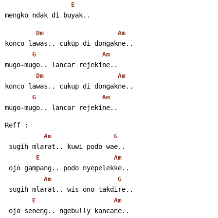
E
mengko ndak di buyak..
Dm
Am
konco lawas.. cukup di dongakne..
G
Am
mugo-mugo.. lancar rejekine..
Dm
Am
konco lawas.. cukup di dongakne..
G
Am
mugo-mugo.. lancar rejekine..
Reff :
Am
G
 sugih mlarat.. kuwi podo wae..
E
Am
 ojo gampang.. podo nyepelekke..
Am
G
 sugih mlarat.. wis ono takdire..
E
Am
 ojo seneng.. ngebully kancane..