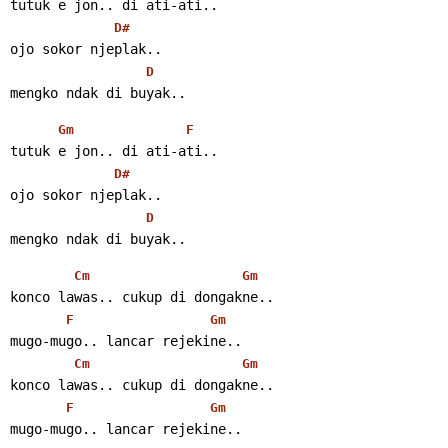
tutuk e jon.. di ati-ati..
D#
ojo sokor njeplak..
D
mengko ndak di buyak..
Gm
F
tutuk e jon.. di ati-ati..
D#
ojo sokor njeplak..
D
mengko ndak di buyak..
Cm
Gm
konco lawas.. cukup di dongakne..
F
Gm
mugo-mugo.. lancar rejekine..
Cm
Gm
konco lawas.. cukup di dongakne..
F
Gm
mugo-mugo.. lancar rejekine..