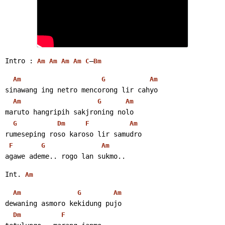
Intro : 
–
Am
Am
Am
Am
C
Bm
Am
G
Am
sinawang ing netro mencorong lir cahyo
Am
G
Am
maruto hangripih sakjroning nolo
G
Dm
F
Am
rumeseping roso karoso lir samudro
F
G
Am
agawe ademe.. rogo lan sukmo.. 
Int. 
Am
Am
G
Am
dewaning asmoro kekidung pujo
Dm
F