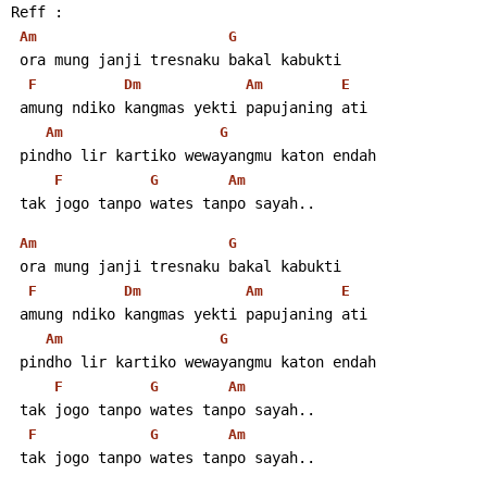
Reff :
Am
G
 ora mung janji tresnaku bakal kabukti
F
Dm
Am
E
 amung ndiko kangmas yekti papujaning ati
Am
G
 pindho lir kartiko wewayangmu katon endah
F
G
Am
 tak jogo tanpo wates tanpo sayah.. 
Am
G
 ora mung janji tresnaku bakal kabukti
F
Dm
Am
E
 amung ndiko kangmas yekti papujaning ati
Am
G
 pindho lir kartiko wewayangmu katon endah
F
G
Am
 tak jogo tanpo wates tanpo sayah..
F
G
Am
 tak jogo tanpo wates tanpo sayah.. 