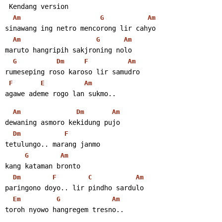
 Kendang version
Am
G
Am
sinawang ing netro mencorong lir cahyo
Am
G
Am
maruto hangripih sakjroning nolo
G
Dm
F
Am
rumeseping roso karoso lir samudro
F
E
Am
agawe ademe rogo lan sukmo.. 
Am
Dm
Am
dewaning asmoro kekidung pujo
Dm
F
tetulungo.. marang janmo
G
Am
kang kataman bronto
Dm
F
C
Am
paringono doyo.. lir pindho sardulo
Em
G
Am
toroh nyowo hangregem tresno.. 