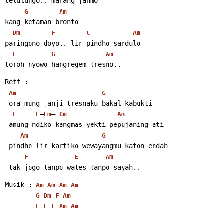
tetulungo.. marang janmo
G
Am
kang ketaman bronto
Dm
F
C
Am
paringono doyo.. lir pindho sardulo
E
G
Am
toroh nyowo hangregem tresno.. 
Reff :
Am
G
 ora mung janji tresnaku bakal kabukti
–
– 
F
F
Em
Dm
Am
 amung ndiko kangmas yekti pepujaning ati
Am
G
 pindho lir kartiko wewayangmu katon endah
F
E
Am
 tak jogo tanpo wates tanpo sayah.. 
Musik : 
Am
Am
Am
Am
G
Dm
F
Am
F
E
E
Am
Am