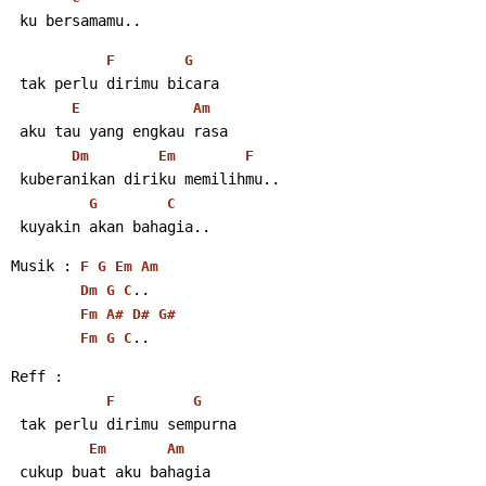
 ku bersamamu..
F
G
 tak perlu dirimu bicara
E
Am
 aku tau yang engkau rasa
Dm
Em
F
 kuberanikan diriku memilihmu..
G
C
 kuyakin akan bahagia..
Musik : 
F
G
Em
Am
..
Dm
G
C
Fm
A#
D#
G#
..
Fm
G
C
Reff :
F
G
 tak perlu dirimu sempurna
Em
Am
 cukup buat aku bahagia