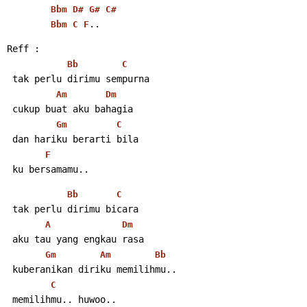
Bbm
D#
G#
C#
..
Bbm
C
F
Reff :
Bb
C
 tak perlu dirimu sempurna
Am
Dm
 cukup buat aku bahagia
Gm
C
 dan hariku berarti bila
F
 ku bersamamu..
Bb
C
 tak perlu dirimu bicara
A
Dm
 aku tau yang engkau rasa
Gm
Am
Bb
 kuberanikan diriku memilihmu..
C
 memilihmu.. huwoo..