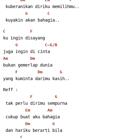
 kuberanikan diriku memilihmu..
G
C
 kuyakin akan bahagia..
C
F
ku ingin disayang
–
G
C
G/B
juga ingin di cinta
Am
Dm
bukan gemerlap dunia
F
Dm
G
yang kuminta darimu kasih..
Reff :
F
G
 tak perlu dirimu sempurna
Em
Am
 cukup buat aku bahagia
Dm
G
 dan hariku berarti bila
C