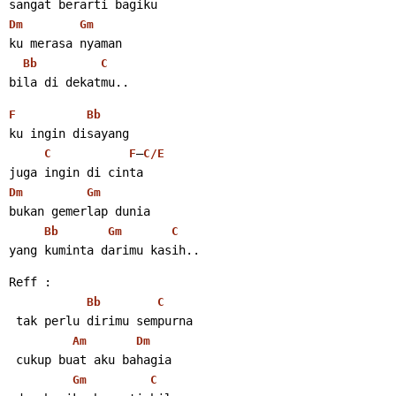
sangat berarti bagiku
Dm
Gm
ku merasa nyaman
Bb
C
bila di dekatmu..
F
Bb
ku ingin disayang
–
C
F
C/E
juga ingin di cinta
Dm
Gm
bukan gemerlap dunia
Bb
Gm
C
yang kuminta darimu kasih..
Reff :
Bb
C
 tak perlu dirimu sempurna
Am
Dm
 cukup buat aku bahagia
Gm
C