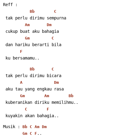
Reff :
Bb
C
 tak perlu dirimu sempurna
Am
Dm
 cukup buat aku bahagia
Gm
C
 dan hariku berarti bila
F
 ku bersamamu..
Bb
C
 tak perlu dirimu bicara
A
Dm
 aku tau yang engkau rasa
Gm
Am
Bb
 kuberanikan diriku memilihmu..
C
F
 kuyakin akan bahagia..
Musik : 
Bb
C
Am
Dm
..
Gm
C
F