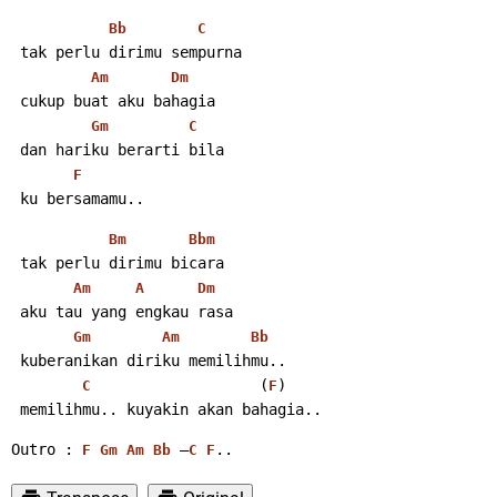
Bb
C
 tak perlu dirimu sempurna
Am
Dm
 cukup buat aku bahagia
Gm
C
 dan hariku berarti bila
F
 ku bersamamu..
Bm
Bbm
 tak perlu dirimu bicara
Am
A
Dm
 aku tau yang engkau rasa
Gm
Am
Bb
 kuberanikan diriku memilihmu..
                   (
)
C
F
 memilihmu.. kuyakin akan bahagia..
Outro : 
 –
..
F
Gm
Am
Bb
C
F