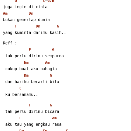
–
G
C
G/B
juga ingin di cinta
Am
Dm
bukan gemerlap dunia
F
Dm
G
yang kuminta darimu kasih..
Reff :
F
G
 tak perlu dirimu sempurna
Em
Am
 cukup buat aku bahagia
Dm
G
 dan hariku berarti bila
C
 ku bersamamu..
F
G
 tak perlu dirimu bicara
E
Am
 aku tau yang engkau rasa
Dm
Em
F