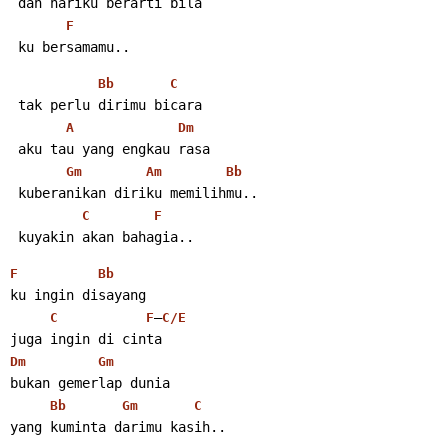
 dan hariku berarti bila
F
 ku bersamamu..
Bb
C
 tak perlu dirimu bicara
A
Dm
 aku tau yang engkau rasa
Gm
Am
Bb
 kuberanikan diriku memilihmu..
C
F
 kuyakin akan bahagia..
F
Bb
ku ingin disayang
–
C
F
C/E
juga ingin di cinta
Dm
Gm
bukan gemerlap dunia
Bb
Gm
C
yang kuminta darimu kasih..