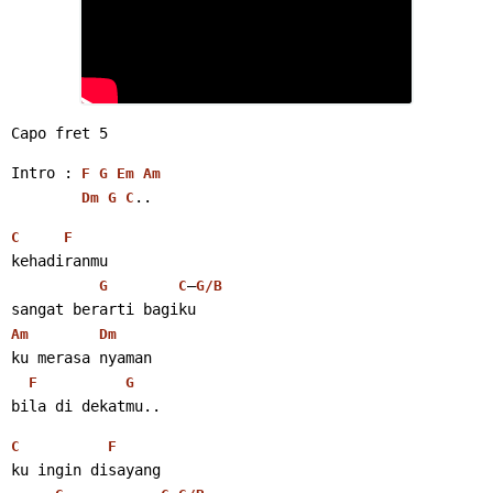
Capo fret 5
Intro : 
F
G
Em
Am
..
Dm
G
C
C
F
kehadiranmu
–
G
C
G/B
sangat berarti bagiku
Am
Dm
ku merasa nyaman
F
G
bila di dekatmu..
C
F
ku ingin disayang