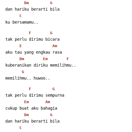
Dm
G
 dan hariku berarti bila
C
 ku bersamamu..
F
G
 tak perlu dirimu bicara
E
Am
 aku tau yang engkau rasa
Dm
Em
F
 kuberanikan diriku memilihmu..
G
 memilihmu.. huwoo..
F
G
 tak perlu dirimu sempurna
Em
Am
 cukup buat aku bahagia
Dm
G
 dan hariku berarti bila
C