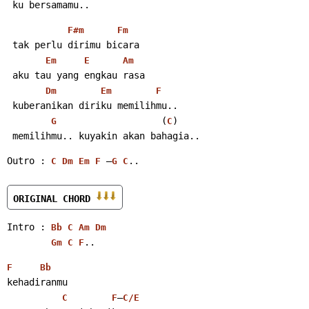
 ku bersamamu..
F#m
Fm
 tak perlu dirimu bicara
Em
E
Am
 aku tau yang engkau rasa
Dm
Em
F
 kuberanikan diriku memilihmu..
                   (
)
G
C
 memilihmu.. kuyakin akan bahagia..
Outro : 
 –
..
C
Dm
Em
F
G
C
ORIGINAL CHORD 
Intro : 
Bb
C
Am
Dm
..
Gm
C
F
F
Bb
kehadiranmu
–
C
F
C/E