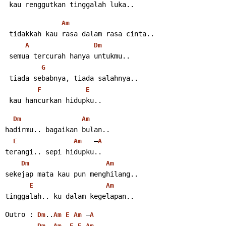
 kau renggutkan tinggalah luka..
Am
 tidakkah kau rasa dalam rasa cinta..
A
Dm
 semua tercurah hanya untukmu..
G
 tiada sebabnya, tiada salahnya..
F
E
 kau hancurkan hidupku..
Dm
Am
hadirmu.. bagaikan bulan..
   –
E
Am
A
terangi.. sepi hidupku..
Dm
Am
sekejap mata kau pun menghilang..
E
Am
tinggalah.. ku dalam kegelapan..
Outro : 
..
 –
Dm
Am
E
Am
A
..
..
..
Dm
Am
F
E
Am