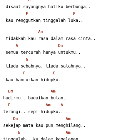
 disaat sayangnya hatiku berbunga..
F
E
 kau renggutkan tinggalah luka..
Am
 tidakkah kau rasa dalam rasa cinta..
A
Dm
 semua tercurah hanya untukmu..
G
 tiada sebabnya, tiada salahnya..
F
E
 kau hancurkan hidupku..
Dm
Am
hadirmu.. bagaikan bulan..
   –
E
Am
A
terangi.. sepi hidupku..
Dm
Am
sekejap mata kau pun menghilang..
E
Am
tinggalah.. ku dalam kegelapan..