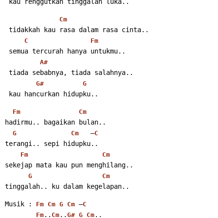
 kau renggutkan tinggalah luka..
Cm
 tidakkah kau rasa dalam rasa cinta..
C
Fm
 semua tercurah hanya untukmu..
A#
 tiada sebabnya, tiada salahnya..
G#
G
 kau hancurkan hidupku..
Fm
Cm
hadirmu.. bagaikan bulan..
   –
G
Cm
C
terangi.. sepi hidupku..
Fm
Cm
sekejap mata kau pun menghilang..
G
Cm
tinggalah.. ku dalam kegelapan..
Musik : 
 –
Fm
Cm
G
Cm
C
..
..
..
Fm
Cm
G#
G
Cm