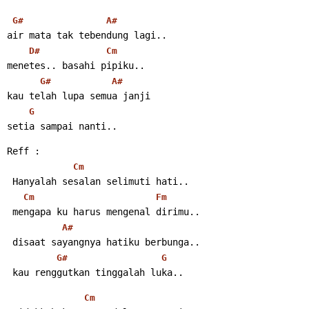
G#
A#
air mata tak tebendung lagi..
D#
Cm
menetes.. basahi pipiku..
G#
A#
kau telah lupa semua janji
G
setia sampai nanti..
Reff :
Cm
 Hanyalah sesalan selimuti hati..
Cm
Fm
 mengapa ku harus mengenal dirimu..
A#
 disaat sayangnya hatiku berbunga..
G#
G
 kau renggutkan tinggalah luka..
Cm