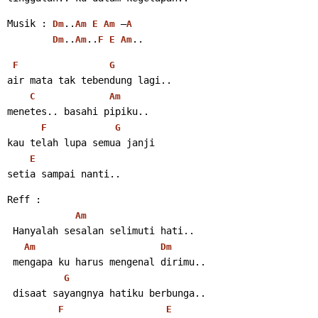
Musik : 
..
 –
Dm
Am
E
Am
A
..
..
..
Dm
Am
F
E
Am
F
G
air mata tak tebendung lagi..
C
Am
menetes.. basahi pipiku..
F
G
kau telah lupa semua janji
E
setia sampai nanti..
Reff :
Am
 Hanyalah sesalan selimuti hati..
Am
Dm
 mengapa ku harus mengenal dirimu..
G
 disaat sayangnya hatiku berbunga..
F
E