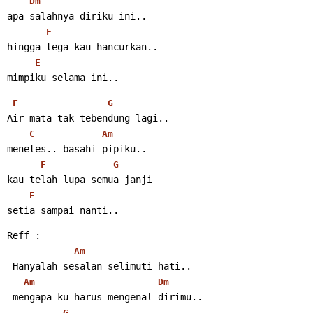
Dm
apa salahnya diriku ini..
F
hingga tega kau hancurkan..
E
mimpiku selama ini..
F
G
Air mata tak tebendung lagi..
C
Am
menetes.. basahi pipiku..
F
G
kau telah lupa semua janji
E
setia sampai nanti..
Reff :
Am
 Hanyalah sesalan selimuti hati..
Am
Dm
 mengapa ku harus mengenal dirimu..
G