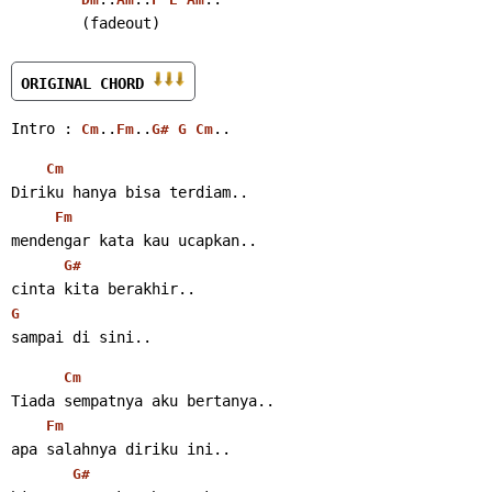
        (fadeout)
ORIGINAL CHORD 
Intro : 
..
..
..
Cm
Fm
G#
G
Cm
Cm
Diriku hanya bisa terdiam..
Fm
mendengar kata kau ucapkan..
G#
cinta kita berakhir..
G
sampai di sini..
Cm
Tiada sempatnya aku bertanya..
Fm
apa salahnya diriku ini..
G#