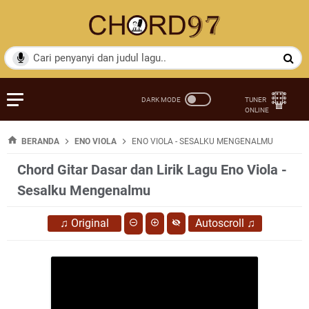
BERANDA
ENO VIOLA
ENO VIOLA - SESALKU MENGENALMU
Chord Gitar Dasar dan Lirik Lagu Eno Viola -
Sesalku Mengenalmu
♫
Original
Autoscroll
♫