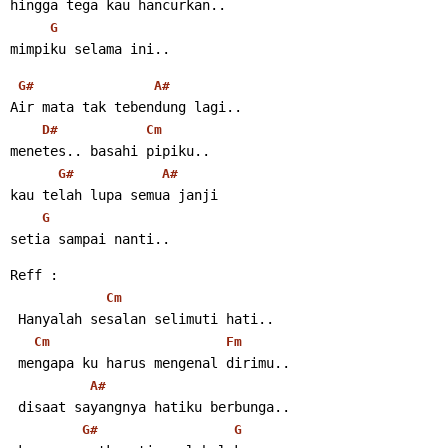
hingga tega kau hancurkan..
G
mimpiku selama ini..
G#
A#
Air mata tak tebendung lagi..
D#
Cm
menetes.. basahi pipiku..
G#
A#
kau telah lupa semua janji
G
setia sampai nanti..
Reff :
Cm
 Hanyalah sesalan selimuti hati..
Cm
Fm
 mengapa ku harus mengenal dirimu..
A#
 disaat sayangnya hatiku berbunga..
G#
G