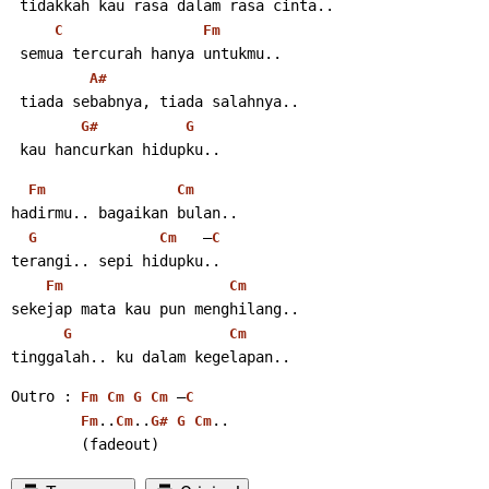
 tidakkah kau rasa dalam rasa cinta..
C
Fm
 semua tercurah hanya untukmu..
A#
 tiada sebabnya, tiada salahnya..
G#
G
 kau hancurkan hidupku..
Fm
Cm
hadirmu.. bagaikan bulan..
   –
G
Cm
C
terangi.. sepi hidupku..
Fm
Cm
sekejap mata kau pun menghilang..
G
Cm
tinggalah.. ku dalam kegelapan..
Outro : 
 –
Fm
Cm
G
Cm
C
..
..
..
Fm
Cm
G#
G
Cm
        (fadeout)