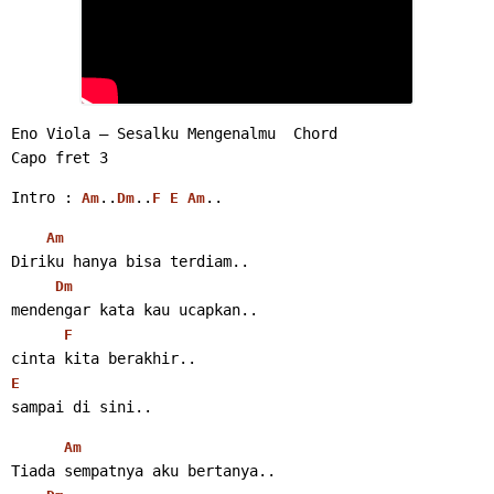
Eno Viola – Sesalku Mengenalmu  Chord
Capo fret 3
Intro : 
..
..
..
Am
Dm
F
E
Am
Am
Diriku hanya bisa terdiam..
Dm
mendengar kata kau ucapkan..
F
cinta kita berakhir..
E
sampai di sini..
Am
Tiada sempatnya aku bertanya..