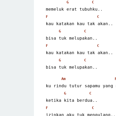
G
C
 memeluk erat tubuhku..
F
C
 kau katakan kau tak akan..
G
C
 bisa tuk melupakan..
F
C
 kau katakan kau tak akan..
G
C
 bisa tuk melupakan..
Am
 ku rindu tutur sapamu yang
G
C
 ketika kita berdua..
F
C
 izinkan aku tuk mengulang..