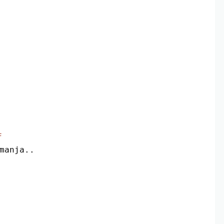
F
 manja..