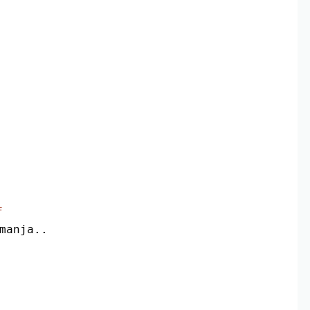
F
 manja..