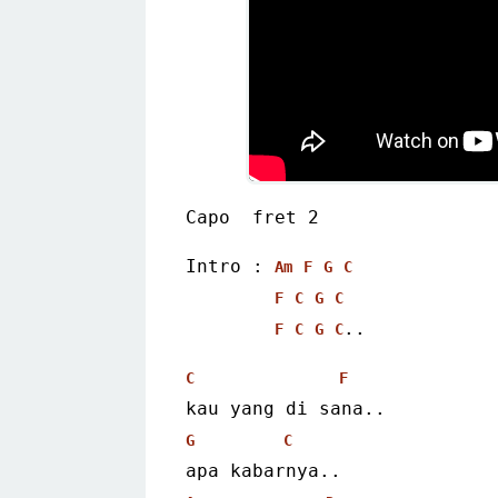
Capo  fret 2
Intro : 
Am
F
G
C
F
C
G
C
..
F
C
G
C
C
F
kau yang di sana..
G
C
apa kabarnya..