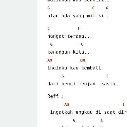
G
C
G
atau ada yang miliki..
C
F
hangat terasa..
G
C
kenangan kita..
Am
Dm
inginku kau kembali
G
C
dari benci menjadi kasih..
Reff :
Am
F
 ingatkah engkau di saat di
G
C