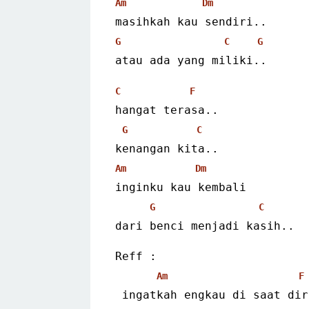
Am
Dm
masihkah kau sendiri..
G
C
G
atau ada yang miliki..
C
F
hangat terasa..
G
C
kenangan kita..
Am
Dm
inginku kau kembali
G
C
dari benci menjadi kasih..
Reff :
Am
F
 ingatkah engkau di saat di