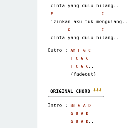
 cinta yang dulu hilang..
F
C
 izinkan aku tuk mengulang..
G
C
 cinta yang dulu hilang..
Outro : 
Am
F
G
C
F
C
G
C
..
F
C
G
C
        (fadeout)
ORIGINAL CHORD 
Intro : 
Bm
G
A
D
G
D
A
D
..
G
D
A
D