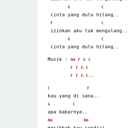
G
C
 cinta yang dulu hilang..
F
C
 izinkan aku tuk mengulang..
G
C
 cinta yang dulu hilang..
Musik : 
Am
F
G
C
F
C
G
C
..
F
C
G
C
C
F
kau yang di sana..
G
C
apa kabarnya..
Am
Dm
masihkah kau sendiri..