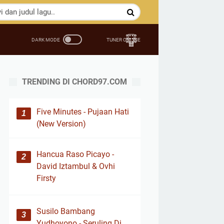
TRENDING DI CHORD97.COM
Five Minutes - Pujaan Hati
(New Version)
Hancua Raso Picayo -
David Iztambul & Ovhi
Firsty
Susilo Bambang
Yudhoyono - Seruling Di