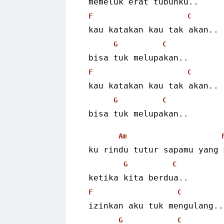
 memeluk erat tubuhku..
F
C
 kau katakan kau tak akan..
G
C
 bisa tuk melupakan..
F
C
 kau katakan kau tak akan..
G
C
 bisa tuk melupakan..
Am
 ku rindu tutur sapamu yang
G
C
 ketika kita berdua..
F
C
 izinkan aku tuk mengulang..
G
C