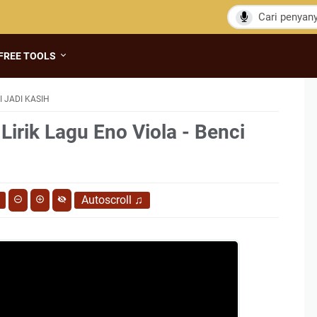
FREE TOOLS
I JADI KASIH
Lirik Lagu Eno Viola - Benci
Autoscroll
♫