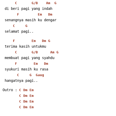
C
G/B
Am
G
 di beri pagi yang indah
F
Em
Dm
 senangnya masih ku dengar
C
G
 selamat pagi.. 
F
Em
Dm
G
 terima kasih untukmu
C
G/B
Am
G
 membuat pagi yang syahdu
F
Em
Dm
 syukuri masih ku rasa
C
G
Gaug
 hangatnya pagi.. 
Outro : 
C
Dm
Em
C
Dm
Em
C
Dm
Em
C
Dm
Em