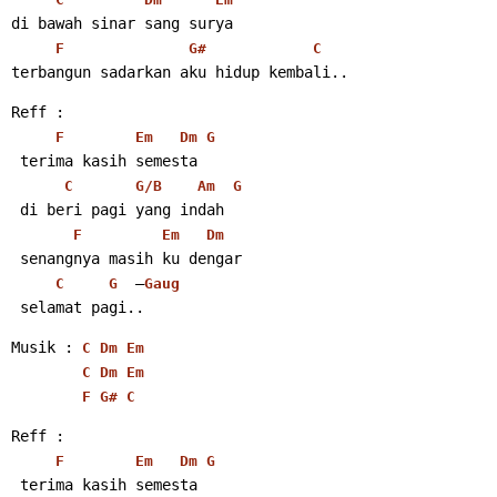
di bawah sinar sang surya
F
G#
C
terbangun sadarkan aku hidup kembali.. 
Reff :
F
Em
Dm
G
 terima kasih semesta
C
G/B
Am
G
 di beri pagi yang indah
F
Em
Dm
 senangnya masih ku dengar
  –
C
G
Gaug
 selamat pagi.. 
Musik : 
C
Dm
Em
C
Dm
Em
F
G#
C
Reff :
F
Em
Dm
G
 terima kasih semesta