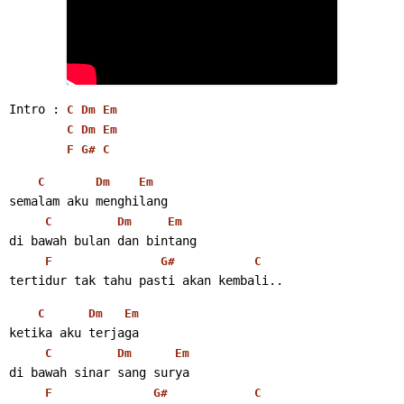
Intro : 
C
Dm
Em
C
Dm
Em
F
G#
C
C
Dm
Em
semalam aku menghilang
C
Dm
Em
di bawah bulan dan bintang
F
G#
C
tertidur tak tahu pasti akan kembali.. 
C
Dm
Em
ketika aku terjaga
C
Dm
Em
di bawah sinar sang surya
F
G#
C