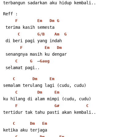
terbangun sadarkan aku hidup kembali.. 
Reff :
F
Em
Dm
G
 terima kasih semesta
C
G/B
Am
G
 di beri pagi yang indah
F
Em
Dm
 senangnya masih ku dengar
  –
C
G
Gaug
 selamat pagi.. 
C
Dm
Em
semalam terulang lagi (cudu, cudu)
C
Dm
Em
ku hilang di alam mimpi (cudu, cudu)
F
G#
C
tertidur tak tahu pasti akan kembali.. 
C
Dm
Em
ketika aku terjaga
C
Dm
Em