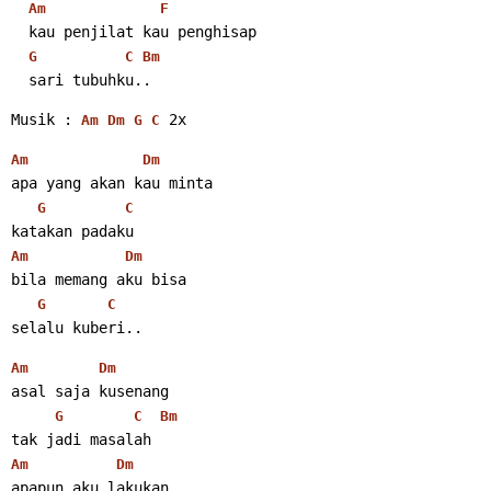
Am
F
  kau penjilat kau penghisap
G
C
Bm
  sari tubuhku.. 
Musik : 
 2x 
Am
Dm
G
C
Am
Dm
apa yang akan kau minta
G
C
katakan padaku
Am
Dm
bila memang aku bisa
G
C
selalu kuberi.. 
Am
Dm
asal saja kusenang
G
C
Bm
tak jadi masalah
Am
Dm
apapun aku lakukan