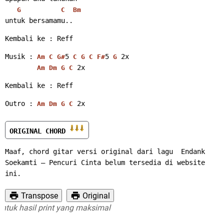
G
C
Bm
untuk bersamamu.. 
Kembali ke : Reff 
Musik : 
5 
5 
 2x
Am
C
G#
C
G
C
F#
G
 2x 
Am
Dm
G
C
Kembali ke : Reff 
Outro : 
 2x
Am
Dm
G
C
ORIGINAL CHORD 
Maaf, chord gitar versi original dari lagu  Endank 
Soekamti – Pencuri Cinta belum tersedia di website 
ini.
Transpose
Original
uk hasil print yang maksimal