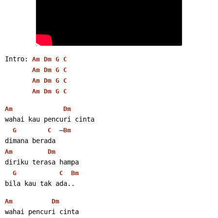
Intro: 
Am
Dm
G
C
Am
Dm
G
C
Am
Dm
G
C
Am
Dm
G
C
Am
Dm
wahai kau pencuri cinta
  –
G
C
Bm
dimana berada
Am
Dm
diriku terasa hampa
G
C
Bm
bila kau tak ada.. 
Am
Dm
wahai pencuri cinta