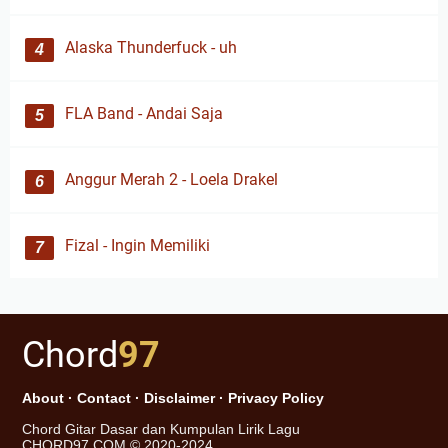
Alaska Thunderfuck - uh
FLA Band - Andai Saja
Anggur Merah 2 - Loela Drakel
Fizal - Ingin Memiliki
Chord
97
About
·
Contact
·
Disclaimer
·
Privacy Policy
Chord Gitar Dasar dan Kumpulan Lirik Lagu
CHORD97.COM © 2020-2024