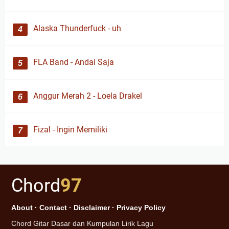
Alaska Thunderfuck - uh
FLA Band - Andai Saja
Anggur Merah 2 - Loela Drakel
Fizal - Ingin Memiliki
Chord
97
About
·
Contact
·
Disclaimer
·
Privacy Policy
Chord Gitar Dasar dan Kumpulan Lirik Lagu