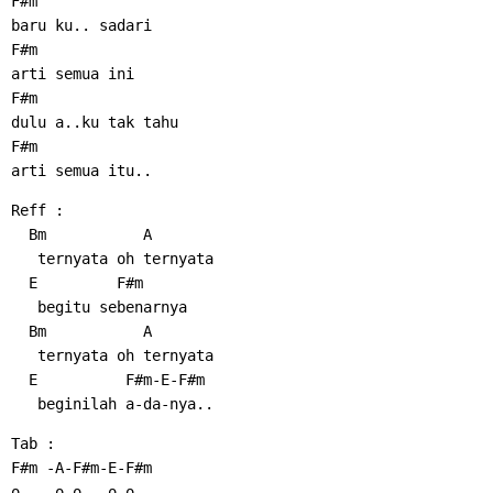
F#m
baru ku.. sadari
F#m
arti semua ini
F#m
dulu a..ku tak tahu
F#m
arti semua itu..
Reff :
  Bm           A
   ternyata oh ternyata
  E         F#m
   begitu sebenarnya
  Bm           A
   ternyata oh ternyata
  E          F#m-E-F#m
   beginilah a-da-nya..
Tab :
F#m -A-F#m-E-F#m
o    o o   o o