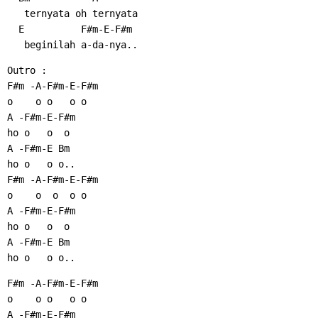
   ternyata oh ternyata
  E          F#m-E-F#m
   beginilah a-da-nya..
Outro :
F#m -A-F#m-E-F#m
o    o o   o o
A -F#m-E-F#m
ho o   o  o
A -F#m-E Bm
ho o   o o..
F#m -A-F#m-E-F#m
o    o  o  o o
A -F#m-E-F#m
ho o   o  o
A -F#m-E Bm
ho o   o o..
F#m -A-F#m-E-F#m
o    o o   o o
A -F#m-E-F#m