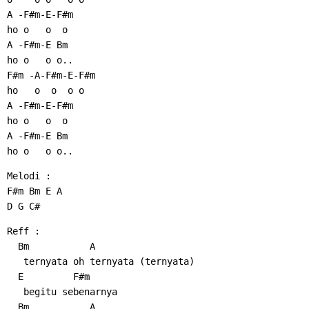
A -F#m-E-F#m
ho o   o  o
A -F#m-E Bm
ho o   o o..
F#m -A-F#m-E-F#m
ho   o  o  o o
A -F#m-E-F#m
ho o   o  o
A -F#m-E Bm
ho o   o o..
Melodi :
F#m Bm E A
D G C#
Reff :
  Bm           A
   ternyata oh ternyata (ternyata)
  E         F#m
   begitu sebenarnya
  Bm           A