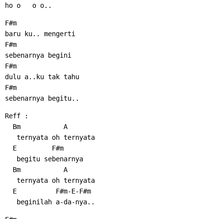
ho o   o o..
F#m
baru ku.. mengerti
F#m
sebenarnya begini
F#m
dulu a..ku tak tahu
F#m
sebenarnya begitu..
Reff :
  Bm           A
   ternyata oh ternyata
  E         F#m
   begitu sebenarnya
  Bm           A
   ternyata oh ternyata
  E          F#m-E-F#m
   beginilah a-da-nya..