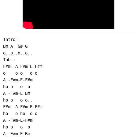
Intro :
Bm A  G# G
o..o..o..o..
Tab :
F#m -A-F#m-E-F#m
o    o o   o o
A -F#m-E-F#m
ho o   o  o
A -F#m-E Bm
ho o   o o..
F#m -A-F#m-E-F#m
ho   o ho  o o
A -F#m-E-F#m
ho o   o  o
A -F#m-E Bm