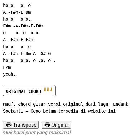
ho o   o  o
A -F#m-E Bm
ho o   o o..
F#m -A-F#m-E-F#m
o    o  o  o o
A -F#m-E-F#m
ho o   o  o
A -F#m-E Bm A  G# G
ho o   o o..o..o..o..
F#m
yeah..
ORIGINAL CHORD 
Maaf, chord gitar versi original dari lagu  Endank 
Soekamti – Kepo belum tersedia di website ini.
Transpose
Original
k hasil print yang maksimal