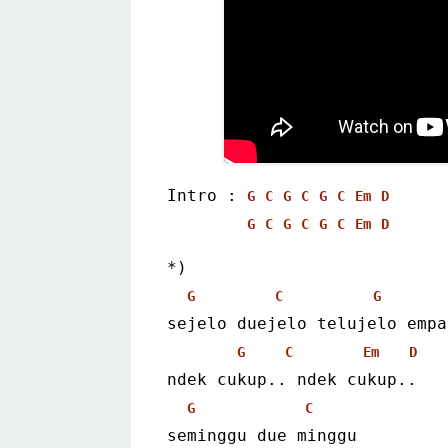
Intro : 
G
C
G
C
G
C
Em
D
G
C
G
C
G
C
Em
D
*)
G
C
G
sejelo duejelo telujelo empa
G
C
Em
D
ndek cukup.. ndek cukup..
G
C
seminggu due minggu