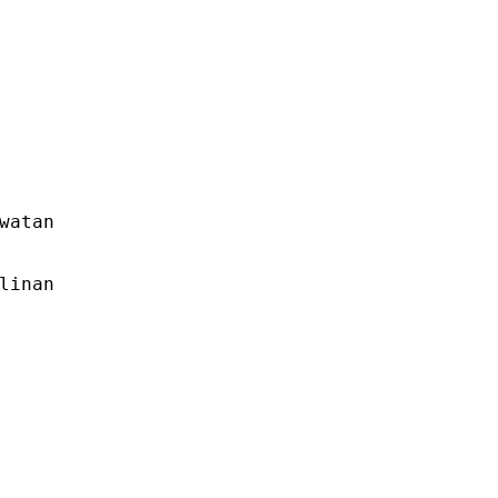
watan
linan 