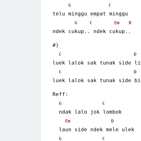
G
C
telu minggu empat minggu
G
C
Em
D
ndek cukup.. ndek cukup.. 
#)
C
D
luek lalok sak tunak side li
C
D
luek lalok sak tunak side bi
Reff:
G
C
  ndak lalo jok lombok
Em
D
  laun side ndek mele ulek
G
C