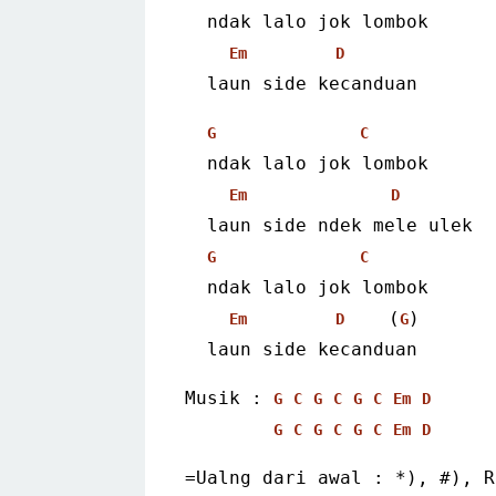
  ndak lalo jok lombok
Em
D
  laun side kecanduan 
G
C
  ndak lalo jok lombok
Em
D
  laun side ndek mele ulek
G
C
  ndak lalo jok lombok
    (
)
Em
D
G
  laun side kecanduan 
Musik : 
G
C
G
C
G
C
Em
D
G
C
G
C
G
C
Em
D
=Ualng dari awal : *), #), R