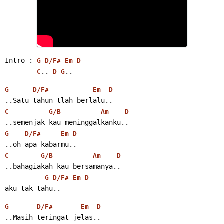
Intro : 
G
D/F#
Em
D
..-
.. 
C
D
G
G
D/F#
Em
D
..Satu tahun tlah berlalu..
C
G/B
Am
D
..semenjak kau meninggalkanku..
G
D/F#
Em
D
..oh apa kabarmu..
C
G/B
Am
D
..bahagiakah kau bersamanya..
G
D/F#
Em
D
aku tak tahu.. 
G
D/F#
Em
D
..Masih teringat jelas..