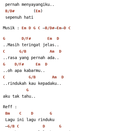
 pernah menyayangiku..
        (
)
B/D#
Em
 sepenuh hati 
Musik : 
 –
–
–
Em
D
G
C
B/D#
Em
D
C
G
D/F#
Em
D
..Masih teringat jelas..
C
G/B
Am
D
..rasa yang pernah ada..
G
D/F#
Em
D
..oh apa kabarmu..
C
G/B
Am
D
..rindukah kau kepadaku..
G
aku tak tahu.. 
Reff :
Bm
C
D
G
 Lagu ini lagu rinduku
 –
G/B
C
D
G