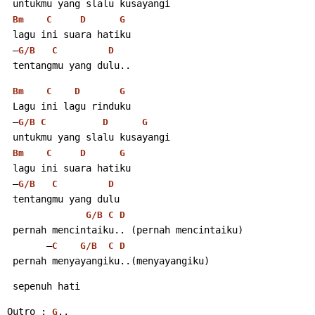
 untukmu yang slalu kusayangi
Bm
C
D
G
 lagu ini suara hatiku
 –
G/B
C
D
 tentangmu yang dulu.. 
Bm
C
D
G
 Lagu ini lagu rinduku
 –
G/B
C
D
G
 untukmu yang slalu kusayangi
Bm
C
D
G
 lagu ini suara hatiku
 –
G/B
C
D
 tentangmu yang dulu
G/B
C
D
 pernah mencintaiku.. (pernah mencintaiku)
       –
C
G/B
C
D
 pernah menyayangiku..(menyayangiku) 
 sepenuh hati 
Outro : 
..
G