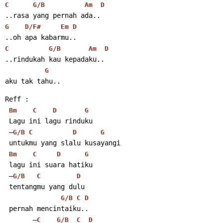
C
G/B
Am
D
..rasa yang pernah ada..
G
D/F#
Em
D
..oh apa kabarmu..
C
G/B
Am
D
..rindukah kau kepadaku..
G
aku tak tahu.. 
Reff :
Bm
C
D
G
 Lagu ini lagu rinduku
 –
G/B
C
D
G
 untukmu yang slalu kusayangi
Bm
C
D
G
 lagu ini suara hatiku
 –
G/B
C
D
 tentangmu yang dulu
G/B
C
D
 pernah mencintaiku..
       –
C
G/B
C
D