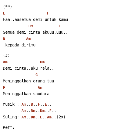
(**)
E
F
Haa..aasemua demi untuk kamu
Dm
E
Semua demi cinta akuuu.uuu..
D
Am
.kepada dirimu 
(#)
Am
Dm
Demi cinta..aku rela..
G
Meninggalkan orang tua
F
Am
Meninggalkan saudara 
Musik : 
..
..
..
..
Am
B
F
E
..
..
..
..
Am
Bm
Dm
E
Suling: 
..
..
..
..(2x) 
Am
Dm
E
Am
Reff: