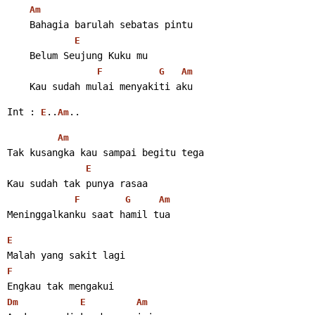
Am
    Bahagia barulah sebatas pintu
E
    Belum Seujung Kuku mu
F
G
Am
    Kau sudah mulai menyakiti aku 
Int : 
..
.. 
E
Am
Am
Tak kusangka kau sampai begitu tega
E
Kau sudah tak punya rasaa
F
G
Am
Meninggalkanku saat hamil tua 
E
Malah yang sakit lagi
F
Engkau tak mengakui
Dm
E
Am