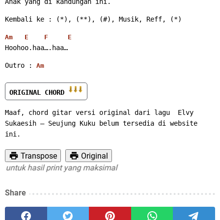
Anak yang di kandungan ini. 
Kembali ke : (*), (**), (#), Musik, Reff, (*) 
Am
E
F
E
Hoohoo.haa….haa… 
Outro : 
Am
ORIGINAL CHORD 
Maaf, chord gitar versi original dari lagu  Elvy 
Sukaesih – Seujung Kuku belum tersedia di website 
ini.
Transpose
Original
tuk hasil print yang maksimal
Share