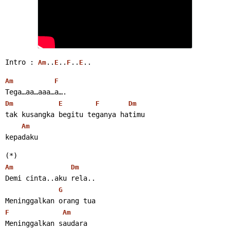
Intro : 
..
..
..
.. 
Am
E
F
E
Am
F
Tega…aa…aaa…a….
Dm
E
F
Dm
tak kusangka begitu teganya hatimu
Am
kepadaku 
(*)
Am
Dm
Demi cinta..aku rela..
G
Meninggalkan orang tua
F
Am
Meninggalkan saudara 