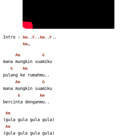
Intro : 
..
..
..
..
Am
F
Am
F
…
Am
Am
G
mana mungkin suamiku
G
Am
pulang ke rumahmu..
Am
G
mana mungkin suamiku
G
Am
bercinta denganmu..
Am
(gula gula gula gula)
Am
(gula gula gula gula)