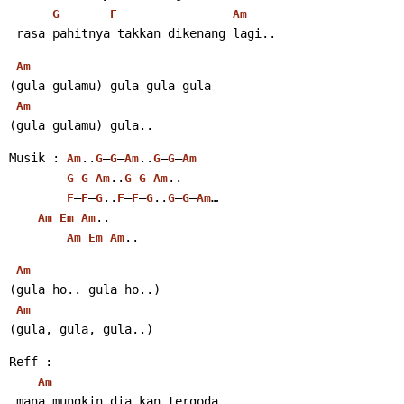
G
F
Am
 rasa pahitnya takkan dikenang lagi..
Am
(gula gulamu) gula gula gula
Am
(gula gulamu) gula..
Musik : 
..
–
–
..
–
–
Am
G
G
Am
G
G
Am
–
–
..
–
–
..
G
G
Am
G
G
Am
–
–
..
–
–
..
–
–
…
F
F
G
F
F
G
G
G
Am
..
Am
Em
Am
..
Am
Em
Am
Am
(gula ho.. gula ho..)
Am
(gula, gula, gula..)
Reff :
Am
 mana mungkin dia kan tergoda..