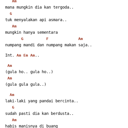
Am
 mana mungkin dia kan tergoda..
G
 tuk menyalakan api asmara..
Am
 mungkin hanya sementara
G
F
Am
 numpang mandi dan numpang makan saja..
 Int. 
..
Am
Em
Am
Am
 (gula ho.. gula ho..)
Am
 (gula gula gula..)
Am
 laki-laki yang pandai bercinta..
G
 sudah pasti dia kan berdusta..
Am
 habis manisnya di buang