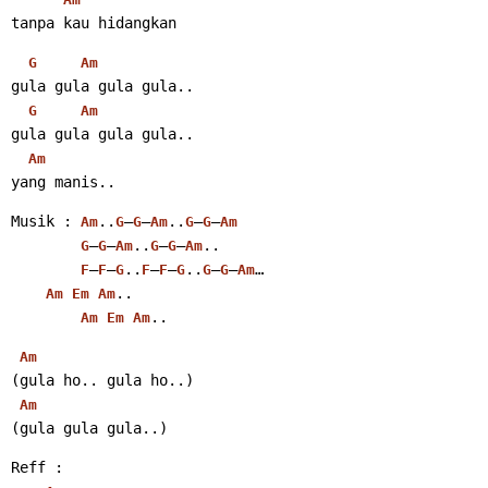
tanpa kau hidangkan
G
Am
gula gula gula gula..
G
Am
gula gula gula gula..
Am
yang manis..
Musik : 
..
–
–
..
–
–
Am
G
G
Am
G
G
Am
–
–
..
–
–
..
G
G
Am
G
G
Am
–
–
..
–
–
..
–
–
…
F
F
G
F
F
G
G
G
Am
..
Am
Em
Am
..
Am
Em
Am
Am
(gula ho.. gula ho..)
Am
(gula gula gula..)
Reff :