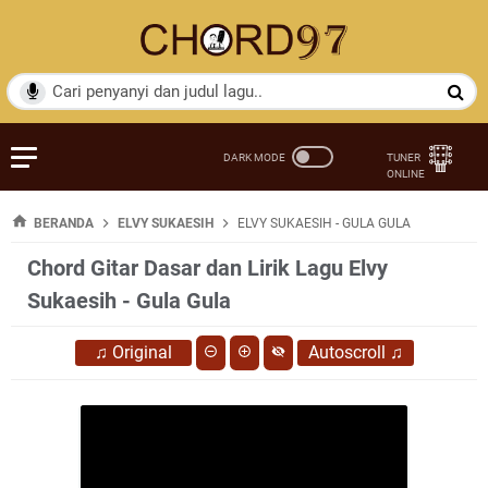
BERANDA
ELVY SUKAESIH
ELVY SUKAESIH - GULA GULA
Chord Gitar Dasar dan Lirik Lagu Elvy
Sukaesih - Gula Gula
♫
Original
Autoscroll
♫