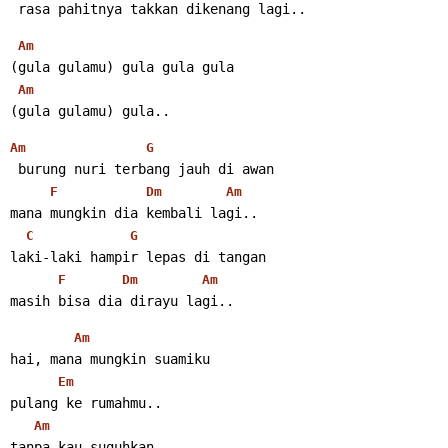
 rasa pahitnya takkan dikenang lagi..
Am
(gula gulamu) gula gula gula
Am
(gula gulamu) gula..
Am
G
 burung nuri terbang jauh di awan
F
Dm
Am
mana mungkin dia kembali lagi..
C
G
laki-laki hampir lepas di tangan
F
Dm
Am
masih bisa dia dirayu lagi..
Am
hai, mana mungkin suamiku
Em
pulang ke rumahmu..
Am
tanpa kau suguhkan