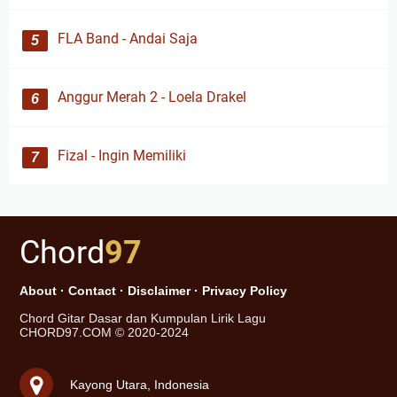
FLA Band - Andai Saja
Anggur Merah 2 - Loela Drakel
Fizal - Ingin Memiliki
Chord
97
About
·
Contact
·
Disclaimer
·
Privacy Policy
Chord Gitar Dasar dan Kumpulan Lirik Lagu
CHORD97.COM © 2020-2024
Kayong Utara, Indonesia