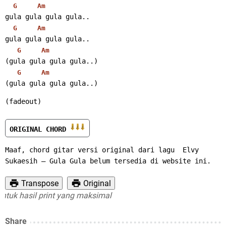
G
Am
gula gula gula gula..
G
Am
gula gula gula gula..
G
Am
(gula gula gula gula..)
G
Am
(gula gula gula gula..)
(fadeout)
ORIGINAL CHORD 
Maaf, chord gitar versi original dari lagu  Elvy 
Sukaesih – Gula Gula belum tersedia di website ini.
Transpose
Original
 hasil print yang maksimal
Share