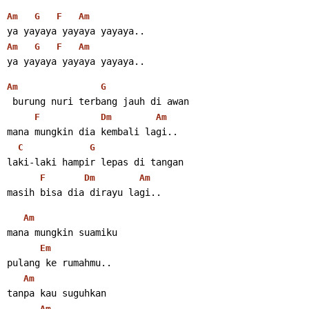
Am
G
F
Am
ya yayaya yayaya yayaya..
Am
G
F
Am
ya yayaya yayaya yayaya..
Am
G
 burung nuri terbang jauh di awan
F
Dm
Am
mana mungkin dia kembali lagi..
C
G
laki-laki hampir lepas di tangan
F
Dm
Am
masih bisa dia dirayu lagi..
Am
mana mungkin suamiku
Em
pulang ke rumahmu..
Am
tanpa kau suguhkan
Am