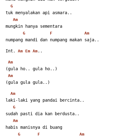
G
 tuk menyalakan api asmara..
Am
 mungkin hanya sementara
G
F
Am
 numpang mandi dan numpang makan saja..
 Int. 
..
Am
Em
Am
Am
 (gula ho.. gula ho..)
Am
 (gula gula gula..)
Am
 laki-laki yang pandai bercinta..
G
 sudah pasti dia kan berdusta..
Am
 habis manisnya di buang
G
F
Am