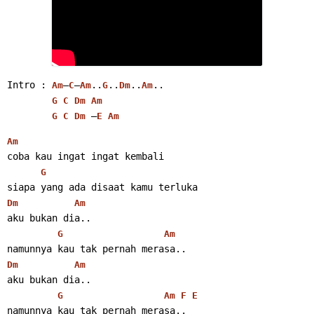
Intro : 
–
–
..
..
..
..
Am
C
Am
G
Dm
Am
G
C
Dm
Am
 –
G
C
Dm
E
Am
Am
coba kau ingat ingat kembali
G
siapa yang ada disaat kamu terluka
Dm
Am
aku bukan dia..
G
Am
namunnya kau tak pernah merasa..
Dm
Am
aku bukan dia..
G
Am
F
E
namunnya kau tak pernah merasa..