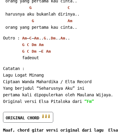
 orang yang pertama kau cinta..
G
C
 harusnya aku bukanlah dirinya..
G
Am
 orang yang pertama kau cinta..
Outro : 
–
–
..
..
..
..
Am
C
Am
G
Dm
Am
G
C
Dm
Am
 –
G
C
Dm
E
Am
        fadeout
Catatan :
Lagu Logat Minang
Ciptaan Wanda Mahardika / Elta Record
Yang berjudul “Seharusnya Aku” ini
pertama kali dipopulerkan oleh 
Maulana Wijaya
.
Original versi Elsa Pitaloka dari 
“Fm”
ORIGINAL CHORD 
Maaf, chord gitar versi original dari lagu  Elsa 