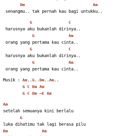
Dm
Am
 senangmu.. tak pernah kau bagi untukku..
G
C
harusnya aku
 bukanlah dirinya..
G
Am
 orang yang pertama kau cinta..
G
C
 harusnya aku bukanlah dirinya..
G
Am
 orang yang pertama kau cinta..
Musik : 
..
..
..
..
Am
G
Dm
Am
G
C
Dm
Am
 –
G
C
Dm
E
Am
Am
setelah semuanya kini berlalu
G
luka dihatimu tak lagi berasa pilu
Dm
Am