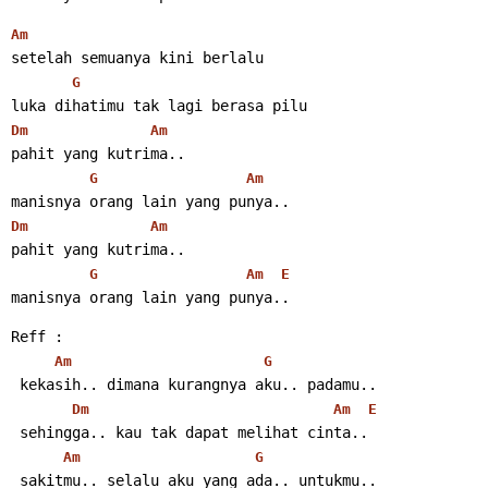
Am
setelah semuanya kini berlalu
G
luka dihatimu tak lagi berasa pilu
Dm
Am
pahit yang kutrima..
G
Am
manisnya orang lain yang punya..
Dm
Am
pahit yang kutrima..
G
Am
E
manisnya orang lain yang punya..
Reff :
Am
G
 kekasih.. dimana kurangnya aku.. padamu..
Dm
Am
E
 sehingga.. kau tak dapat melihat cinta..
Am
G
 sakitmu.. selalu aku yang ada.. untukmu..