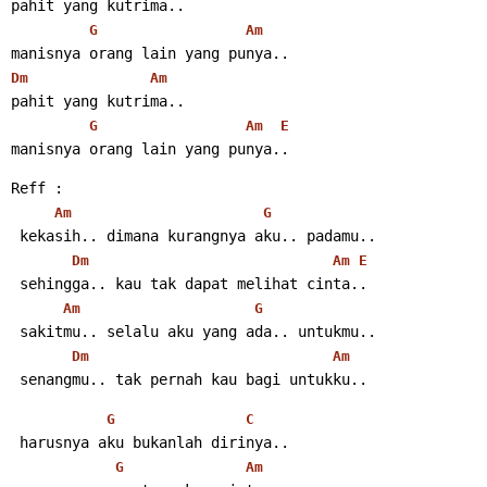
pahit yang kutrima..
G
Am
manisnya orang lain yang punya..
Dm
Am
pahit yang kutrima..
G
Am
E
manisnya orang lain yang punya..
Reff :
Am
G
 kekasih.. dimana kurangnya aku.. padamu..
Dm
Am
E
 sehingga.. kau tak dapat melihat cinta..
Am
G
 sakitmu.. selalu aku yang ada.. untukmu..
Dm
Am
 senangmu.. tak pernah kau bagi untukku..
G
C
 harusnya aku bukanlah dirinya..
G
Am