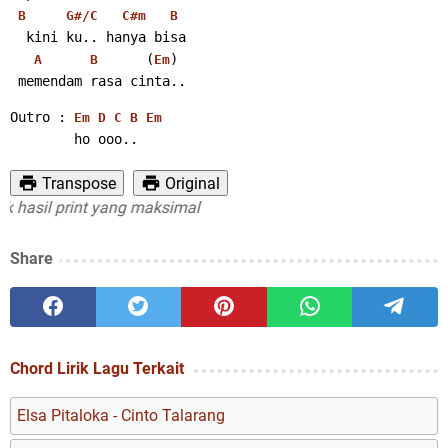
B
G#/C
C#m
B
  kini ku.. hanya bisa
      (
)
A
B
Em
 memendam rasa cinta..
Outro : 
Em
D
C
B
Em
        ho ooo..
Transpose
Original
sil print yang maksimal
Share
Chord Lirik Lagu Terkait
Elsa Pitaloka - Cinto Talarang