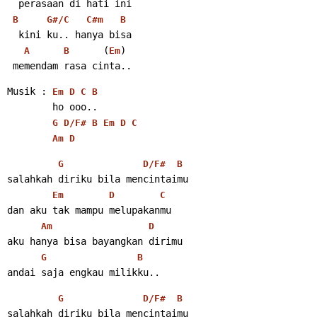
  perasaan di hati ini
B
G#/C
C#m
B
  kini ku.. hanya bisa
      (
)
A
B
Em
 memendam rasa cinta..
Musik : 
Em
D
C
B
        ho ooo..
G
D/F#
B
Em
D
C
Am
D
G
D/F#
B
salahkah diriku bila mencintaimu
Em
D
C
dan aku tak mampu melupakanmu
Am
D
aku hanya bisa bayangkan dirimu
G
B
andai saja engkau milikku..
G
D/F#
B
salahkah diriku bila mencintaimu