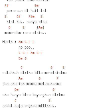
F#
Bm
  perasaan di hati ini
E
C#
F#m
E
  kini ku.. hanya bisa
      (
)
D
E
Am
 memendam rasa cinta..
Musik : 
Am
G
F
E
        ho ooo..
C
G
E
Am
G
F
Dm
G
C
G
E
salahkah diriku bila mencintaimu
Am
G
F
dan aku tak mampu melupakanmu
Dm
G
aku hanya bisa bayangkan dirimu
C
E
andai saja engkau milikku..