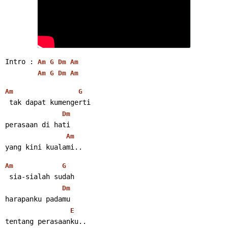
Intro : 
Am
G
Dm
Am
Am
G
Dm
Am
Am
G
 tak dapat kumengerti
Dm
perasaan di hati
Am
yang kini kualami..
Am
G
 sia-sialah sudah
Dm
harapanku padamu
E
tentang perasaanku..