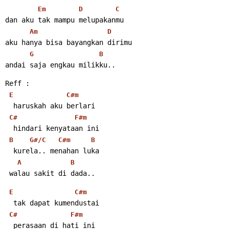
Em
D
C
dan aku tak mampu melupakanmu
Am
D
aku hanya bisa bayangkan dirimu
G
B
andai saja engkau milikku..
Reff :
E
C#m
  haruskah aku berlari
C#
F#m
  hindari kenyataan ini
B
G#/C
C#m
B
  kurela.. menahan luka
A
B
 walau sakit di dada..
E
C#m
  tak dapat kumendustai
C#
F#m
  perasaan di hati ini