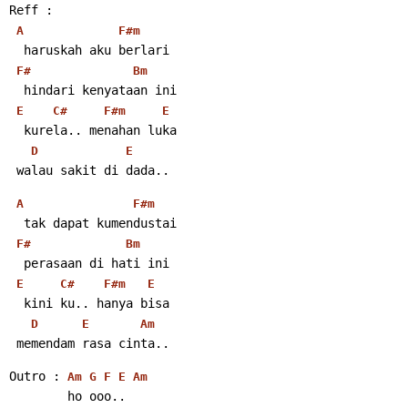
Reff :
A
F#m
  haruskah aku berlari
F#
Bm
  hindari kenyataan ini
E
C#
F#m
E
  kurela.. menahan luka
D
E
 walau sakit di dada..
A
F#m
  tak dapat kumendustai
F#
Bm
  perasaan di hati ini
E
C#
F#m
E
  kini ku.. hanya bisa
D
E
Am
 memendam rasa cinta..
Outro : 
Am
G
F
E
Am
        ho ooo..