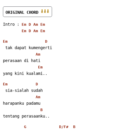
ORIGINAL CHORD 
Intro : 
Em
D
Am
Em
Em
D
Am
Em
Em
D
 tak dapat kumengerti
Am
perasaan di hati
Em
yang kini kualami..
Em
D
 sia-sialah sudah
Am
harapanku padamu
B
tentang perasaanku..
G
D/F#
B