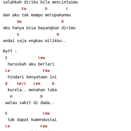
salahkah diriku bila mencintaimu
Em
D
C
dan aku tak mampu melupakanmu
Am
D
aku hanya bisa bayangkan dirimu
G
B
andai saja engkau milikku..
Reff :
E
C#m
  haruskah aku berlari
C#
F#m
  hindari kenyataan ini
B
G#/C
C#m
B
  kurela.. menahan luka
A
B
 walau sakit di dada..
E
C#m
  tak dapat kumendustai
C#
F#m