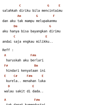
C
G
E
salahkah diriku bila mencintaimu
Am
G
F
dan aku tak mampu melupakanmu
Dm
G
aku hanya bisa bayangkan dirimu
C
E
andai saja engkau milikku..
Reff :
A
F#m
  haruskah aku berlari
F#
Bm
  hindari kenyataan ini
E
C#
F#m
E
  kurela.. menahan luka
D
E
 walau sakit di dada..
A
F#m
  tak dapat kumendustai