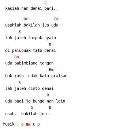
D
 kasiah nan denai bari.. 
Bm
Em
 usahlah bakilah juo uda
C
 lah jaleh tampak nyato
D
 di palupuak mato denai
Bm
 uda babimbiang tangan
Em
 bak raso indak katalaraikan
C
 lah jaleh cinto denai
D
 uda bagi jo bungo nan lain
G
D
 usah.. bakilah juo.. 
Musik : 
G
Bm
C
D