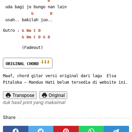
D
 uda bagi jo bungo nan lain
G
D
 usah.. bakilah juo.. 
Outro : 
G
Bm
C
D
G
Bm
C
D
G
D
        (Fadeout)
ORIGINAL CHORD 
Maaf, chord gitar versi original dari lagu  Elsa 
Pitaloka – Manduo Hati belum tersedia di website ini.
Transpose
Original
 hasil print yang maksimal
Share