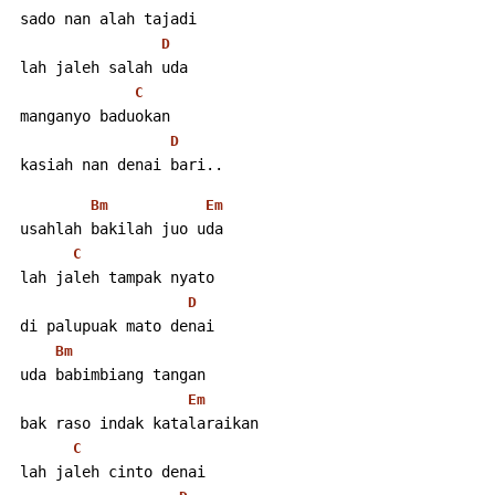
 sado nan alah tajadi
D
 lah jaleh salah uda
C
 manganyo baduokan
D
 kasiah nan denai bari.. 
Bm
Em
 usahlah bakilah juo uda
C
 lah jaleh tampak nyato
D
 di palupuak mato denai
Bm
 uda babimbiang tangan
Em
 bak raso indak katalaraikan
C
 lah jaleh cinto denai