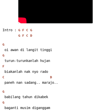
Intro : 
G
F
C
G
G
F
C
D
G
 oi awan di langit tinggi
G
 turun-turunkanlah hujan
F
 biakanlah nak nyo rado
C
D
 paneh nan sadang.. marajo.. 
G
 babilang tahun dikabek
G
 baganti musim diganggam