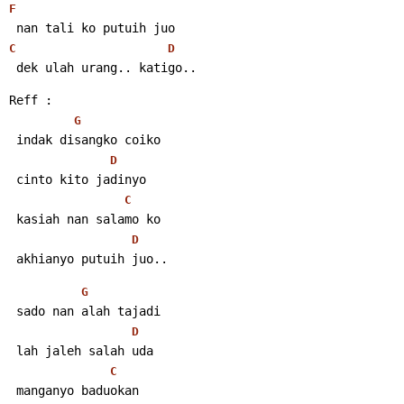
F
 nan tali ko putuih juo
C
D
 dek ulah urang.. katigo.. 
Reff :
G
 indak disangko coiko
D
 cinto kito jadinyo
C
 kasiah nan salamo ko
D
 akhianyo putuih juo.. 
G
 sado nan alah tajadi
D
 lah jaleh salah uda
C
 manganyo baduokan