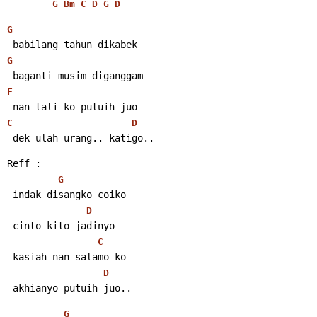
G
Bm
C
D
G
D
G
 babilang tahun dikabek
G
 baganti musim diganggam
F
 nan tali ko putuih juo
C
D
 dek ulah urang.. katigo.. 
Reff :
G
 indak disangko coiko
D
 cinto kito jadinyo
C
 kasiah nan salamo ko
D
 akhianyo putuih juo.. 
G