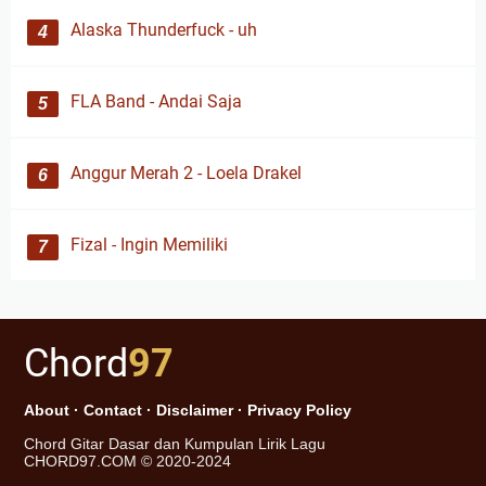
Alaska Thunderfuck - uh
FLA Band - Andai Saja
Anggur Merah 2 - Loela Drakel
Fizal - Ingin Memiliki
Chord
97
About
·
Contact
·
Disclaimer
·
Privacy Policy
Chord Gitar Dasar dan Kumpulan Lirik Lagu
CHORD97.COM © 2020-2024