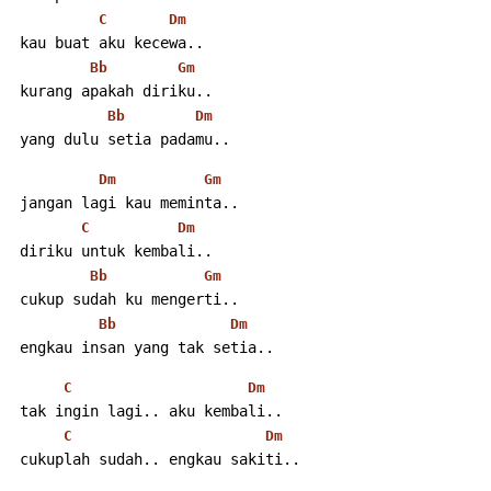
C
Dm
 kau buat aku kecewa..
Bb
Gm
 kurang apakah diriku..
Bb
Dm
 yang dulu setia padamu..
Dm
Gm
 jangan lagi kau meminta..
C
Dm
 diriku untuk kembali..
Bb
Gm
 cukup sudah ku mengerti..
Bb
Dm
 engkau insan yang tak setia..
C
Dm
 tak ingin lagi.. aku kembali..
C
Dm
 cukuplah sudah.. engkau sakiti..