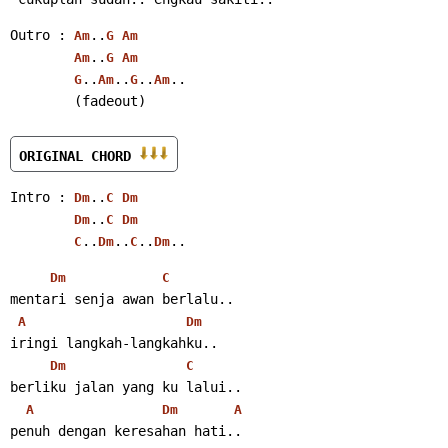
Outro : 
..
Am
G
Am
..
Am
G
Am
..
..
..
..
G
Am
G
Am
        (fadeout)
ORIGINAL CHORD 
Intro : 
..
Dm
C
Dm
..
Dm
C
Dm
..
..
..
..
C
Dm
C
Dm
Dm
C
mentari senja awan berlalu..
A
Dm
iringi langkah-langkahku..
Dm
C
berliku jalan yang ku lalui..
A
Dm
A
penuh dengan keresahan hati..