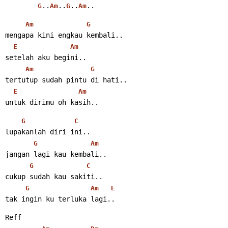
..
..
..
..
G
Am
G
Am
Am
G
mengapa kini engkau kembali..
E
Am
setelah aku begini..
Am
G
tertutup sudah pintu di hati..
E
Am
untuk dirimu oh kasih..
G
C
lupakanlah diri ini..
G
Am
jangan lagi kau kembali..
G
C
cukup sudah kau sakiti..
G
Am
E
tak ingin ku terluka lagi..
Reff