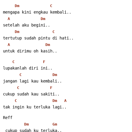
Dm
C
mengapa kini engkau kembali..
A
Dm
setelah aku begini..
Dm
C
tertutup sudah pintu di hati..
A
Dm
untuk dirimu oh kasih..
C
F
lupakanlah diri ini..
C
Dm
jangan lagi kau kembali..
C
F
cukup sudah kau sakiti..
C
Dm
A
tak ingin ku terluka lagi..
Reff
Dm
Gm
 cukup sudah ku terluka..