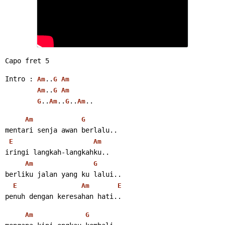
Capo fret 5
Intro : 
..
Am
G
Am
..
Am
G
Am
..
..
..
..
G
Am
G
Am
Am
G
mentari senja awan berlalu..
E
Am
iringi langkah-langkahku..
Am
G
berliku jalan yang ku lalui..
E
Am
E
penuh dengan keresahan hati..
Am
G