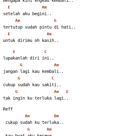
mengapa kini engkau kembali..
E
Am
setelah aku begini..
Am
G
tertutup sudah pintu di hati..
E
Am
untuk dirimu oh kasih..
G
C
lupakanlah diri ini..
G
Am
jangan lagi kau kembali..
G
C
cukup sudah kau sakiti..
G
Am
E
tak ingin ku terluka lagi..
Reff
Am
Dm
 cukup sudah ku terluka..
G
Am
 kau buat aku kecewa..