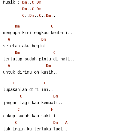
Musik : 
..
Dm
C
Dm
..
Dm
C
Dm
..
..
..
..
C
Dm
C
Dm
Dm
C
mengapa kini engkau kembali..
A
Dm
setelah aku begini..
Dm
C
tertutup sudah pintu di hati..
A
Dm
untuk dirimu oh kasih..
C
F
lupakanlah diri ini..
C
Dm
jangan lagi kau kembali..
C
F
cukup sudah kau sakiti..
C
Dm
A
tak ingin ku terluka lagi..