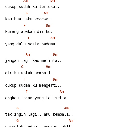
Am
Dm
 cukup sudah ku terluka..
G
Am
 kau buat aku kecewa..
F
Dm
 kurang apakah diriku..
F
Am
 yang dulu setia padamu..
Am
Dm
 jangan lagi kau meminta..
G
Am
 diriku untuk kembali..
F
Dm
 cukup sudah ku mengerti..
F
Am
 engkau insan yang tak setia..
G
Am
 tak ingin lagi.. aku kembali..
G
Am
 cukuplah sudah.. engkau sakiti..