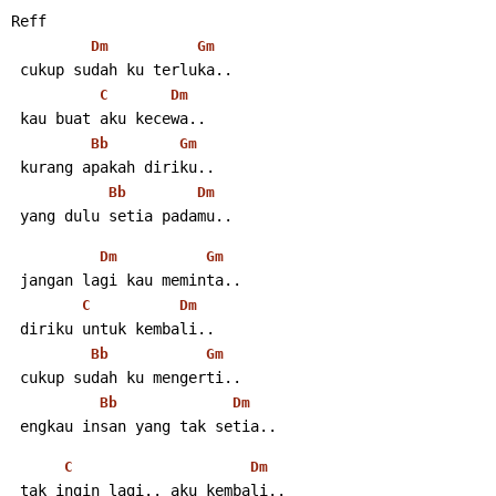
Reff
Dm
Gm
 cukup sudah ku terluka..
C
Dm
 kau buat aku kecewa..
Bb
Gm
 kurang apakah diriku..
Bb
Dm
 yang dulu setia padamu..
Dm
Gm
 jangan lagi kau meminta..
C
Dm
 diriku untuk kembali..
Bb
Gm
 cukup sudah ku mengerti..
Bb
Dm
 engkau insan yang tak setia..
C
Dm
 tak ingin lagi.. aku kembali..