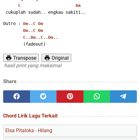
C
Dm
 cukuplah sudah.. engkau sakiti..
Outro : 
..
Dm
C
Dm
..
Dm
C
Dm
..
..
..
..
C
Dm
C
Dm
        (fadeout)
Transpose
Original
il print yang maksimal
Share
Chord Lirik Lagu Terkait
Elsa Pitaloka - Hilang