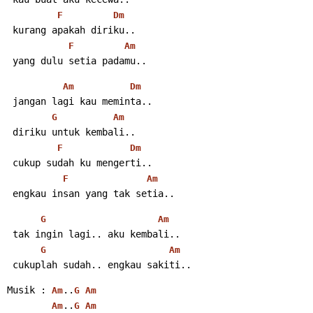
F
Dm
 kurang apakah diriku..
F
Am
 yang dulu setia padamu..
Am
Dm
 jangan lagi kau meminta..
G
Am
 diriku untuk kembali..
F
Dm
 cukup sudah ku mengerti..
F
Am
 engkau insan yang tak setia..
G
Am
 tak ingin lagi.. aku kembali..
G
Am
 cukuplah sudah.. engkau sakiti..
Musik : 
..
Am
G
Am
..
Am
G
Am